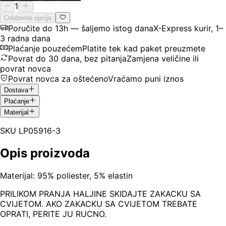
1
Odaberite opcije
Poručite do 13h — šaljemo istog dana
X-Express kurir, 1–
3 radna dana
Plaćanje pouzećem
Platite tek kad paket preuzmete
Povrat do 30 dana, bez pitanja
Zamjena veličine ili
povrat novca
Povrat novca za oštećeno
Vraćamo puni iznos
Dostava
Plaćanje
Materijal
SKU
LP05916-3
Opis proizvoda
Materijal: 95% poliester, 5% elastin
PRILIKOM PRANJA HALJINE SKIDAJTE ZAKACKU SA
CVIJETOM. AKO ZAKACKU SA CVIJETOM TREBATE
OPRATI, PERITE JU RUCNO.