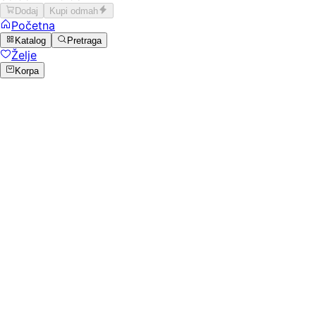
Dodaj
Kupi odmah
Početna
Katalog
Pretraga
Želje
Korpa