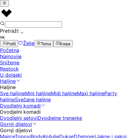
Pretraži:
_
⌘K
Želje
Profil
Tema
Korpa
Početna
Najnovije
Sniženje
Restock
U dolaski
Haljine
Haljine
Sve haljine
Mini haljine
Midi haljine
Maxi haljine
Party
haljine
Svečane haljine
Dvodjelni komadi
Dvodjelni komadi
Dvodjelni setovi
Dvodjelne trenerke
Gornji dijelovi
Gornji dijelovi
Majice
Topovi
Body
Košulje
Dukse
Džemperi
Jakne i sakoi