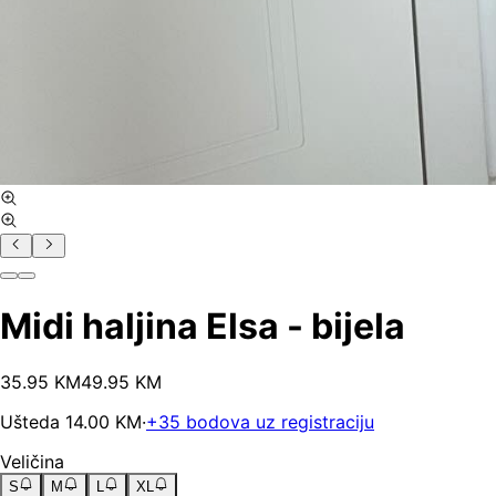
Midi haljina Elsa - bijela
35
.
95
KM
49.95
KM
Ušteda
14.00
KM
·
+
35
bodova uz registraciju
Veličina
S
M
L
XL