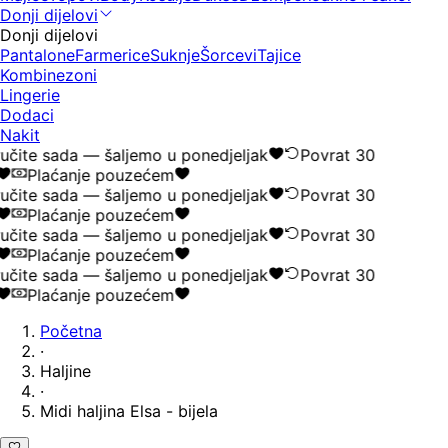
Donji dijelovi
Donji dijelovi
Pantalone
Farmerice
Suknje
Šorcevi
Tajice
Kombinezoni
Lingerie
Dodaci
Nakit
učite sada — šaljemo u ponedjeljak
Povrat 30
Plaćanje pouzećem
učite sada — šaljemo u ponedjeljak
Povrat 30
Plaćanje pouzećem
učite sada — šaljemo u ponedjeljak
Povrat 30
Plaćanje pouzećem
učite sada — šaljemo u ponedjeljak
Povrat 30
Plaćanje pouzećem
Početna
·
Haljine
·
Midi haljina Elsa - bijela