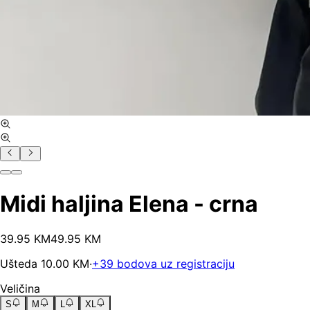
Midi haljina Elena - crna
39
.
95
KM
49.95
KM
Ušteda
10.00
KM
·
+
39
bodova uz registraciju
Veličina
S
M
L
XL