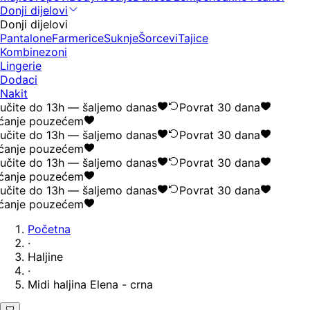
Donji dijelovi
Donji dijelovi
Pantalone
Farmerice
Suknje
Šorcevi
Tajice
Kombinezoni
Lingerie
Dodaci
Nakit
učite do 13h — šaljemo danas
Povrat 30 dana
ćanje pouzećem
učite do 13h — šaljemo danas
Povrat 30 dana
ćanje pouzećem
učite do 13h — šaljemo danas
Povrat 30 dana
ćanje pouzećem
učite do 13h — šaljemo danas
Povrat 30 dana
ćanje pouzećem
Početna
·
Haljine
·
Midi haljina Elena - crna