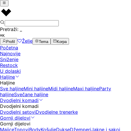
Pretraži:
_
⌘K
Želje
Profil
Tema
Korpa
Početna
Najnovije
Sniženje
Restock
U dolaski
Haljine
Haljine
Sve haljine
Mini haljine
Midi haljine
Maxi haljine
Party
haljine
Svečane haljine
Dvodjelni komadi
Dvodjelni komadi
Dvodjelni setovi
Dvodjelne trenerke
Gornji dijelovi
Gornji dijelovi
Majice
Topovi
Body
Košulje
Dukse
Džemperi
Jakne i sakoi