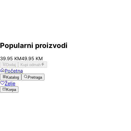
Popularni proizvodi
39
.
95
KM
49.95
KM
Dodaj
Kupi odmah
Početna
Katalog
Pretraga
Želje
Korpa