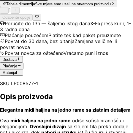
Tabela dimenzija
Sve mjere smo uzeli na stvarnom proizvodu
1
Odaberite opcije
Poručite do 13h — šaljemo istog dana
X-Express kurir, 1–
3 radna dana
Plaćanje pouzećem
Platite tek kad paket preuzmete
Povrat do 30 dana, bez pitanja
Zamjena veličine ili
povrat novca
Povrat novca za oštećeno
Vraćamo puni iznos
Dostava
Plaćanje
Materijal
SKU
LP008577-1
Opis proizvoda
Elegantna midi haljina na jedno rame sa zlatnim detaljem
Ova
midi haljina na jedno rame
odiše sofisticiranošću i
elegancijom.
Dvoslojni dizajn
sa slojem tila preko dodaje
notu luksuza, dok
nabori u struku
ističu figuru i stvaraju