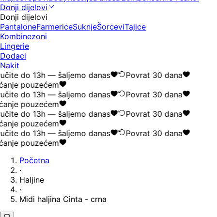
Donji dijelovi
Donji dijelovi
Pantalone
Farmerice
Suknje
Šorcevi
Tajice
Kombinezoni
Lingerie
Dodaci
Nakit
učite do 13h — šaljemo danas
Povrat 30 dana
ćanje pouzećem
učite do 13h — šaljemo danas
Povrat 30 dana
ćanje pouzećem
učite do 13h — šaljemo danas
Povrat 30 dana
ćanje pouzećem
učite do 13h — šaljemo danas
Povrat 30 dana
ćanje pouzećem
Početna
·
Haljine
·
Midi haljina Cinta - crna