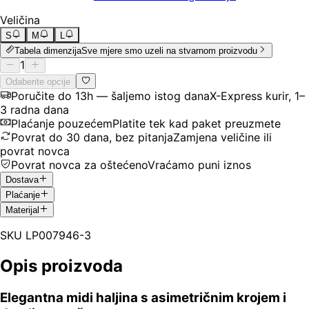
Veličina
S
M
L
Tabela dimenzija
Sve mjere smo uzeli na stvarnom proizvodu
1
Odaberite opcije
Poručite do 13h — šaljemo istog dana
X-Express kurir, 1–
3 radna dana
Plaćanje pouzećem
Platite tek kad paket preuzmete
Povrat do 30 dana, bez pitanja
Zamjena veličine ili
povrat novca
Povrat novca za oštećeno
Vraćamo puni iznos
Dostava
Plaćanje
Materijal
SKU
LP007946-3
Opis proizvoda
Elegantna midi haljina s asimetričnim krojem i