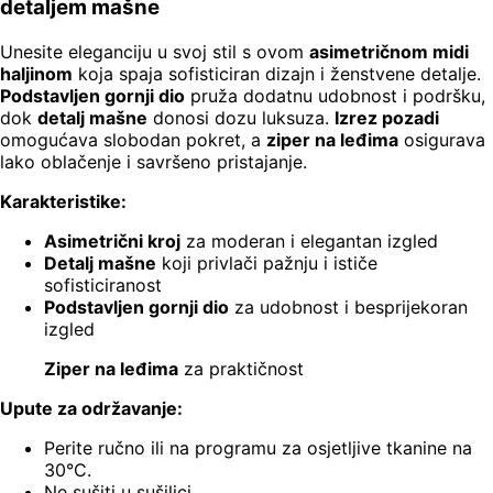
detaljem mašne
Unesite eleganciju u svoj stil s ovom
asimetričnom midi
haljinom
koja spaja sofisticiran dizajn i ženstvene detalje.
Podstavljen gornji dio
pruža dodatnu udobnost i podršku,
dok
detalj mašne
donosi dozu luksuza.
Izrez pozadi
omogućava slobodan pokret, a
ziper na leđima
osigurava
lako oblačenje i savršeno pristajanje.
Karakteristike:
Asimetrični kroj
za moderan i elegantan izgled
Detalj mašne
koji privlači pažnju i ističe
sofisticiranost
Podstavljen gornji dio
za udobnost i besprijekoran
izgled
Ziper na leđima
za praktičnost
Upute za održavanje:
Perite ručno ili na programu za osjetljive tkanine na
30°C.
Ne sušiti u sušilici.