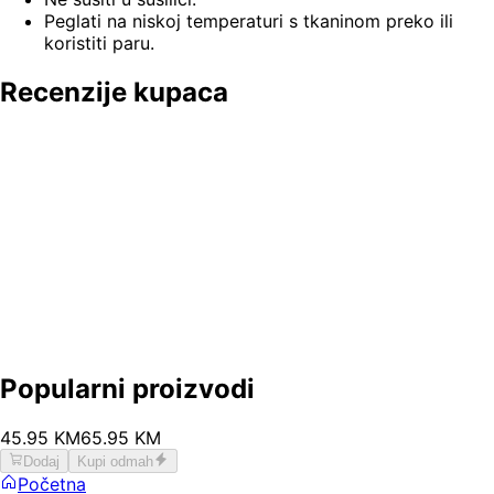
Peglati na niskoj temperaturi s tkaninom preko ili
koristiti paru.
Recenzije kupaca
Popularni proizvodi
45
.
95
KM
65.95
KM
Dodaj
Kupi odmah
Početna