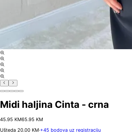
Midi haljina Cinta - crna
45
.
95
KM
65.95
KM
Ušteda
20.00
KM
·
+
45
bodova uz registraciju