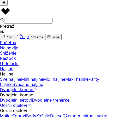
Pretraži:
_
⌘K
Želje
Profil
Tema
Korpa
Početna
Najnovije
Sniženje
Restock
U dolaski
Haljine
Haljine
Sve haljine
Mini haljine
Midi haljine
Maxi haljine
Party
haljine
Svečane haljine
Dvodjelni komadi
Dvodjelni komadi
Dvodjelni setovi
Dvodjelne trenerke
Gornji dijelovi
Gornji dijelovi
Majice
Topovi
Body
Košulje
Dukse
Džemperi
Jakne i sakoi