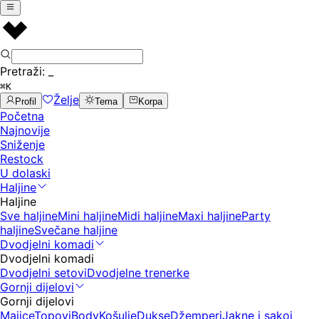
Pretraži:
_
⌘K
Želje
Profil
Tema
Korpa
Početna
Najnovije
Sniženje
Restock
U dolaski
Haljine
Haljine
Sve haljine
Mini haljine
Midi haljine
Maxi haljine
Party
haljine
Svečane haljine
Dvodjelni komadi
Dvodjelni komadi
Dvodjelni setovi
Dvodjelne trenerke
Gornji dijelovi
Gornji dijelovi
Majice
Topovi
Body
Košulje
Dukse
Džemperi
Jakne i sakoi