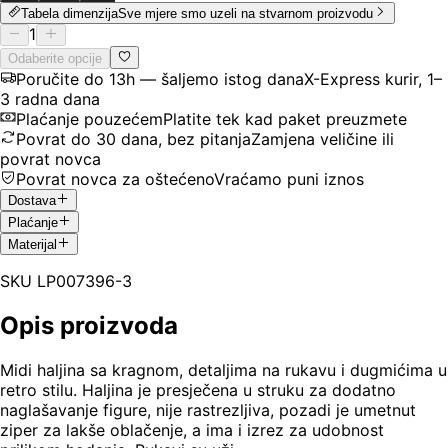
Tabela dimenzija
Sve mjere smo uzeli na stvarnom proizvodu
1
Odaberite opcije
Poručite do 13h — šaljemo istog dana
X-Express kurir, 1–
3 radna dana
Plaćanje pouzećem
Platite tek kad paket preuzmete
Povrat do 30 dana, bez pitanja
Zamjena veličine ili
povrat novca
Povrat novca za oštećeno
Vraćamo puni iznos
Dostava
Plaćanje
Materijal
SKU
LP007396-3
Opis proizvoda
Midi haljina sa kragnom, detaljima na rukavu i dugmićima u
retro stilu. Haljina je presječena u struku za dodatno
naglašavanje figure, nije rastrezljiva, pozadi je umetnut
ziper za lakše oblačenje, a ima i izrez za udobnost