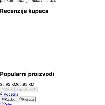
prilikom hodanja. Rukavi su uži.
Recenzije kupaca
Popularni proizvodi
35
.
95
KM
65.95
KM
Dodaj
Kupi odmah
Početna
Katalog
Pretraga
Želje