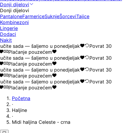
Donji dijelovi
Donji dijelovi
Pantalone
Farmerice
Suknje
Šorcevi
Tajice
Kombinezoni
Lingerie
Dodaci
Nakit
učite sada — šaljemo u ponedjeljak
Povrat 30
Plaćanje pouzećem
učite sada — šaljemo u ponedjeljak
Povrat 30
Plaćanje pouzećem
učite sada — šaljemo u ponedjeljak
Povrat 30
Plaćanje pouzećem
učite sada — šaljemo u ponedjeljak
Povrat 30
Plaćanje pouzećem
Početna
·
Haljine
·
Midi haljina Celeste - crna