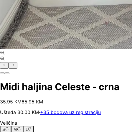
Midi haljina Celeste - crna
35
.
95
KM
65.95
KM
Ušteda
30.00
KM
·
+
35
bodova uz registraciju
Veličina
S
M
L