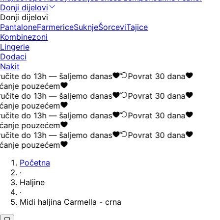
Donji dijelovi
Donji dijelovi
Pantalone
Farmerice
Suknje
Šorcevi
Tajice
Kombinezoni
Lingerie
Dodaci
Nakit
učite do 13h — šaljemo danas
Povrat 30 dana
ćanje pouzećem
učite do 13h — šaljemo danas
Povrat 30 dana
ćanje pouzećem
učite do 13h — šaljemo danas
Povrat 30 dana
ćanje pouzećem
učite do 13h — šaljemo danas
Povrat 30 dana
ćanje pouzećem
Početna
·
Haljine
·
Midi haljina Carmella - crna