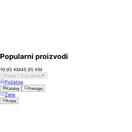
Popularni proizvodi
19
.
95
KM
45.95
KM
Dodaj
Kupi odmah
Početna
Katalog
Pretraga
Želje
Korpa