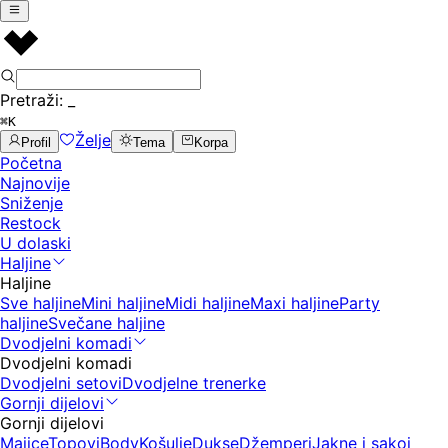
Pretraži:
_
⌘K
Želje
Profil
Tema
Korpa
Početna
Najnovije
Sniženje
Restock
U dolaski
Haljine
Haljine
Sve haljine
Mini haljine
Midi haljine
Maxi haljine
Party
haljine
Svečane haljine
Dvodjelni komadi
Dvodjelni komadi
Dvodjelni setovi
Dvodjelne trenerke
Gornji dijelovi
Gornji dijelovi
Majice
Topovi
Body
Košulje
Dukse
Džemperi
Jakne i sakoi