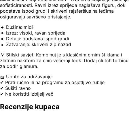
sofisticiranosti. Ravni izrez sprijeda naglašava figuru, dok
podstava ispod grudi i skriveni rajsferšlus na leđima
osiguravaju savršeno pristajanje.
🔸 Dužina: midi
🔸 Izrez: visoki, ravan sprijeda
🔸 Detalji: podstava ispod grudi
🔸 Zatvaranje: skriveni zip nazad
💡 Stilski savjet: Kombinuj je s klasičnim crnim štiklama i
zlatnim nakitom za chic večernji look. Dodaj clutch torbicu
za dodir glamura.
🧺 Upute za održavanje:
✔ Prati ručno ili na programu za osjetljivo rublje
✔ Sušiti ravno
✔ Ne koristiti izbijeljivač
Recenzije kupaca