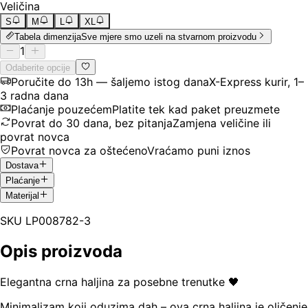
Veličina
S
M
L
XL
Tabela dimenzija
Sve mjere smo uzeli na stvarnom proizvodu
1
Odaberite opcije
Poručite do 13h — šaljemo istog dana
X-Express kurir, 1–
3 radna dana
Plaćanje pouzećem
Platite tek kad paket preuzmete
Povrat do 30 dana, bez pitanja
Zamjena veličine ili
povrat novca
Povrat novca za oštećeno
Vraćamo puni iznos
Dostava
Plaćanje
Materijal
SKU
LP008782-3
Opis proizvoda
Elegantna crna haljina za posebne trenutke 🖤
Minimalizam koji oduzima dah – ova crna haljina je oličenje