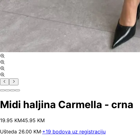
Midi haljina Carmella - crna
19
.
95
KM
45.95
KM
Ušteda
26.00
KM
·
+
19
bodova uz registraciju