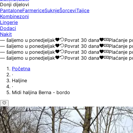
Donji dijelovi
Pantalone
Farmerice
Suknje
Šorcevi
Tajice
Kombinezoni
Lingerie
Dodaci
Nakit
ljemo u ponedjeljak
Povrat 30 dana
Plaćanje pouz
ljemo u ponedjeljak
Povrat 30 dana
Plaćanje pouz
ljemo u ponedjeljak
Povrat 30 dana
Plaćanje pouz
ljemo u ponedjeljak
Povrat 30 dana
Plaćanje pouz
Početna
·
Haljine
·
Midi haljina Berna - bordo