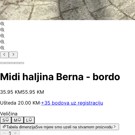
Midi haljina Berna - bordo
35
.
95
KM
55.95
KM
Ušteda
20.00
KM
·
+
35
bodova uz registraciju
Veličina
S
M
L
Tabela dimenzija
Sve mjere smo uzeli na stvarnom proizvodu
1