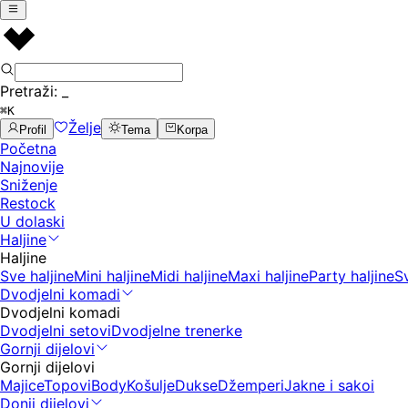
Pretraži:
_
⌘K
Želje
Profil
Tema
Korpa
Početna
Najnovije
Sniženje
Restock
U dolaski
Haljine
Haljine
Sve haljine
Mini haljine
Midi haljine
Maxi haljine
Party haljine
S
Dvodjelni komadi
Dvodjelni komadi
Dvodjelni setovi
Dvodjelne trenerke
Gornji dijelovi
Gornji dijelovi
Majice
Topovi
Body
Košulje
Dukse
Džemperi
Jakne i sakoi
Donji dijelovi