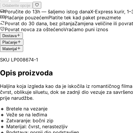
Odaberite opcije
Poručite do 13h — šaljemo istog dana
X-Express kurir, 1
Plaćanje pouzećem
Platite tek kad paket preuzmete
Povrat do 30 dana, bez pitanja
Zamjena veličine ili povra
Povrat novca za oštećeno
Vraćamo puni iznos
Dostava
Plaćanje
Materijal
SKU
LP008674-1
Opis proizvoda
Haljina koja izgleda kao da je iskočila iz romantičnog filma –
čvrst, oblikuje siluetu, dok se zadnji dio vezuje za savršeno
prije narudžbe.
🔸 Bretele na vezanje
🔸 Veže se na leđima
🔸 Zatvaranje: bočni zip
🔸 Materijal: čvrst, nerastezljiv
🔸 Podstava: gornji dio podstavljen