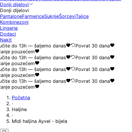
Donji dijelovi
Donji dijelovi
Pantalone
Farmerice
Suknje
Šorcevi
Tajice
Kombinezoni
Lingerie
Dodaci
Nakit
čite do 13h — šaljemo danas
Povrat 30 dana
anje pouzećem
čite do 13h — šaljemo danas
Povrat 30 dana
anje pouzećem
čite do 13h — šaljemo danas
Povrat 30 dana
anje pouzećem
čite do 13h — šaljemo danas
Povrat 30 dana
anje pouzećem
Početna
·
Haljine
·
Midi haljina Ayvel - bijela