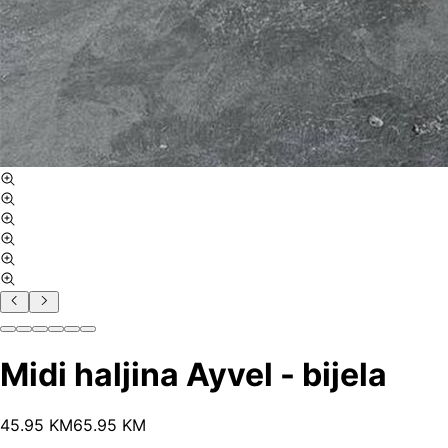
Midi haljina Ayvel - bijela
45
.
95
KM
65.95
KM