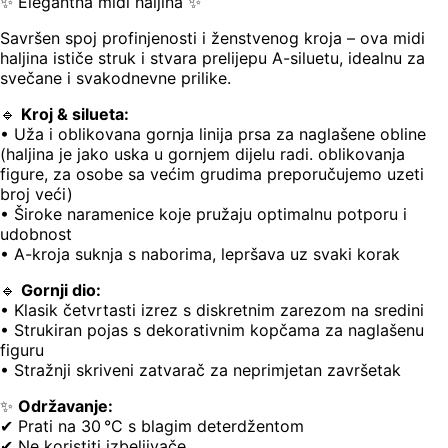
✨ Elegantna midi haljina ✨
Savršen spoj profinjenosti i ženstvenog kroja – ova midi
haljina ističe struk i stvara prelijepu A-siluetu, idealnu za
svečane i svakodnevne prilike.
🔹
Kroj & silueta:
• Uža i oblikovana gornja linija prsa za naglašene obline
(haljina je jako uska u gornjem dijelu radi. oblikovanja
figure, za osobe sa većim grudima preporučujemo uzeti
broj veći)
• Široke naramenice koje pružaju optimalnu potporu i
udobnost
• A-kroja suknja s naborima, lepršava uz svaki korak
🔹
Gornji dio:
• Klasik četvrtasti izrez s diskretnim zarezom na sredini
• Strukiran pojas s dekorativnim kopčama za naglašenu
figuru
• Stražnji skriveni zatvarač za neprimjetan završetak
✨
Održavanje:
✔ Prati na 30 °C s blagim deterdžentom
✔ Ne koristiti izbeljivače