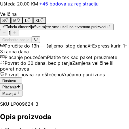
Ušteda
20.00
KM
·
+
45
bodova uz registraciju
Veličina
S
M
L
XL
Tabela dimenzija
Sve mjere smo uzeli na stvarnom proizvodu
1
Odaberite opcije
Poručite do 13h — šaljemo istog dana
X-Express kurir, 1–
3 radna dana
Plaćanje pouzećem
Platite tek kad paket preuzmete
Povrat do 30 dana, bez pitanja
Zamjena veličine ili
povrat novca
Povrat novca za oštećeno
Vraćamo puni iznos
Dostava
Plaćanje
Materijal
SKU
LP009624-3
Opis proizvoda