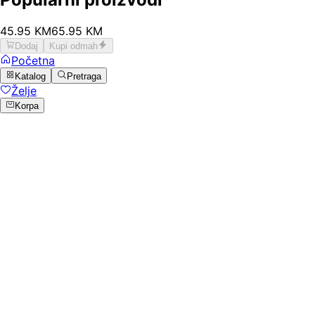
45
.
95
KM
65.95
KM
Dodaj
Kupi odmah
Početna
Katalog
Pretraga
Želje
Korpa