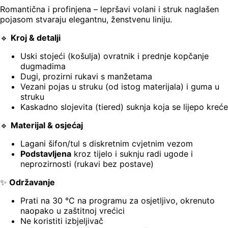
Romantična i profinjena – lepršavi volani i struk naglašen
pojasom stvaraju elegantnu, ženstvenu liniju.
🔹
Kroj & detalji
Uski stojeći (košulja) ovratnik i prednje kopčanje
dugmadima
Dugi, prozirni rukavi s manžetama
Vezani pojas u struku (od istog materijala) i guma u
struku
Kaskadno slojevita (tiered) suknja koja se lijepo kreće
🔹
Materijal & osjećaj
Lagani šifon/tul s diskretnim cvjetnim vezom
Podstavljena
kroz tijelo i suknju radi ugode i
neprozirnosti (rukavi bez postave)
✨
Održavanje
Prati na 30 °C na programu za osjetljivo, okrenuto
naopako u zaštitnoj vrećici
Ne koristiti izbjeljivač