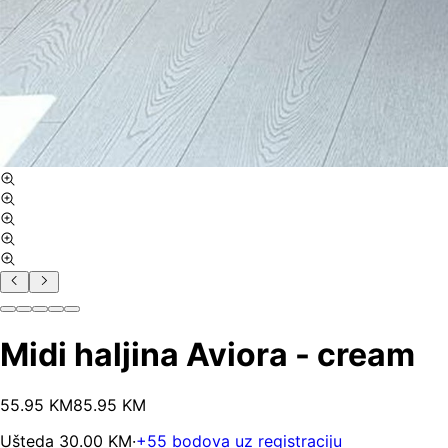
Midi haljina Aviora - cream
55
.
95
KM
85.95
KM
Ušteda
30.00
KM
·
+
55
bodova uz registraciju