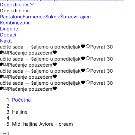
Donji dijelovi
Donji dijelovi
Pantalone
Farmerice
Suknje
Šorcevi
Tajice
Kombinezoni
Lingerie
Dodaci
Nakit
čite sada — šaljemo u ponedjeljak
Povrat 30
Plaćanje pouzećem
čite sada — šaljemo u ponedjeljak
Povrat 30
Plaćanje pouzećem
čite sada — šaljemo u ponedjeljak
Povrat 30
Plaćanje pouzećem
čite sada — šaljemo u ponedjeljak
Povrat 30
Plaćanje pouzećem
Početna
·
Haljine
·
Midi haljina Aviora - cream