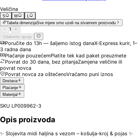
Veličina
S
M
L
Tabela dimenzija
Sve mjere smo uzeli na stvarnom proizvodu
1
Odaberite opcije
Poručite do 13h — šaljemo istog dana
X-Express kurir, 1–
3 radna dana
Plaćanje pouzećem
Platite tek kad paket preuzmete
Povrat do 30 dana, bez pitanja
Zamjena veličine ili
povrat novca
Povrat novca za oštećeno
Vraćamo puni iznos
Dostava
Plaćanje
Materijal
SKU
LP009962-3
Opis proizvoda
✨ Slojevita midi haljina s vezom – košulja-kroj & pojas ✨