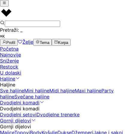
Pretraži:
_
⌘K
Želje
Profil
Tema
Korpa
Početna
Najnovije
Sniženje
Restock
U dolaski
Haljine
Haljine
Sve haljine
Mini haljine
Midi haljine
Maxi haljine
Party
haljine
Svečane haljine
Dvodjelni komadi
Dvodjelni komadi
Dvodjelni setovi
Dvodjelne trenerke
Gornji dijelovi
Gornji dijelovi
Majice
Topovi
Body
Košulje
Dukse
Džemperi
Jakne i sakoi