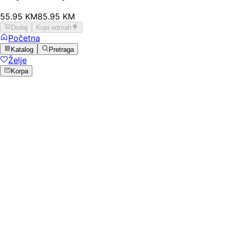
55
.
95
KM
85.95
KM
Dodaj
Kupi odmah
Početna
Katalog
Pretraga
Želje
Korpa