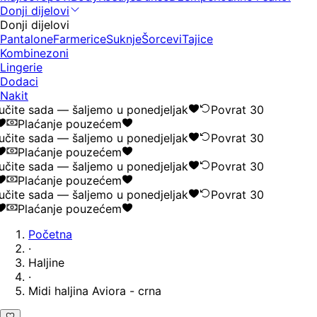
Donji dijelovi
Donji dijelovi
Pantalone
Farmerice
Suknje
Šorcevi
Tajice
Kombinezoni
Lingerie
Dodaci
Nakit
čite sada — šaljemo u ponedjeljak
Povrat 30
Plaćanje pouzećem
čite sada — šaljemo u ponedjeljak
Povrat 30
Plaćanje pouzećem
čite sada — šaljemo u ponedjeljak
Povrat 30
Plaćanje pouzećem
čite sada — šaljemo u ponedjeljak
Povrat 30
Plaćanje pouzećem
Početna
·
Haljine
·
Midi haljina Aviora - crna