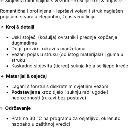
✨ Slojevita midi haljina s vezom – košulja-kroj & pojas ✨
Romantična i profinjena – lepršavi volani i struk naglašen
pojasom stvaraju elegantnu, ženstvenu liniju.
🔹
Kroj & detalji
Uski stojeći (košulja) ovratnik i prednje kopčanje
dugmadima
Dugi, prozirni rukavi s manžetama
Vezani pojas u struku (od istog materijala) i guma u
struku
Kaskadno slojevita (tiered) suknja koja se lijepo kreće
🔹
Materijal & osjećaj
Lagani šifon/tul s diskretnim cvjetnim vezom
Podstavljena
kroz tijelo i suknju radi ugode i
neprozirnosti (rukavi bez postave)
✨
Održavanje
Prati na 30 °C na programu za osjetljivo, okrenuto
naopako u zaštitnoj vrećici