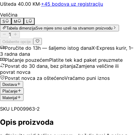
Ušteda
40.00
KM
·
+
45
bodova uz registraciju
Veličina
S
M
L
Tabela dimenzija
Sve mjere smo uzeli na stvarnom proizvodu
1
Odaberite opcije
Poručite do 13h — šaljemo istog dana
X-Express kurir, 1–
3 radna dana
Plaćanje pouzećem
Platite tek kad paket preuzmete
Povrat do 30 dana, bez pitanja
Zamjena veličine ili
povrat novca
Povrat novca za oštećeno
Vraćamo puni iznos
Dostava
Plaćanje
Materijal
SKU
LP009963-2
Opis proizvoda