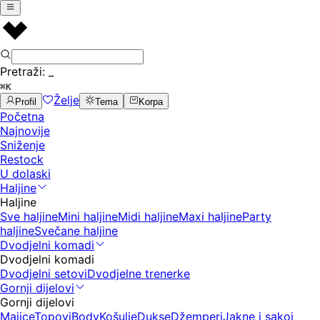
Pretraži:
_
⌘K
Želje
Profil
Tema
Korpa
Početna
Najnovije
Sniženje
Restock
U dolaski
Haljine
Haljine
Sve haljine
Mini haljine
Midi haljine
Maxi haljine
Party
haljine
Svečane haljine
Dvodjelni komadi
Dvodjelni komadi
Dvodjelni setovi
Dvodjelne trenerke
Gornji dijelovi
Gornji dijelovi
Majice
Topovi
Body
Košulje
Dukse
Džemperi
Jakne i sakoi