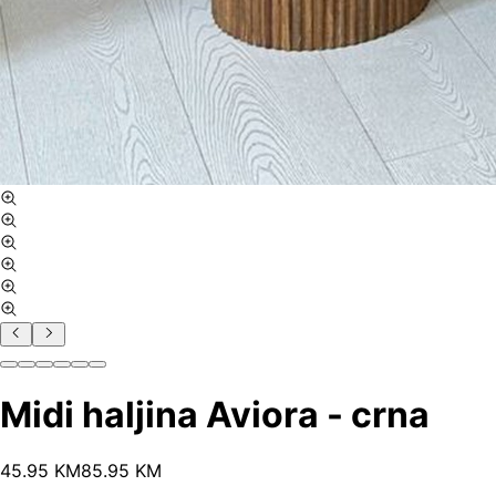
Midi haljina Aviora - crna
45
.
95
KM
85.95
KM