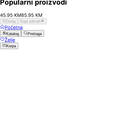
Popularni proizvodi
45
.
95
KM
85.95
KM
Dodaj
Kupi odmah
Početna
Katalog
Pretraga
Želje
Korpa