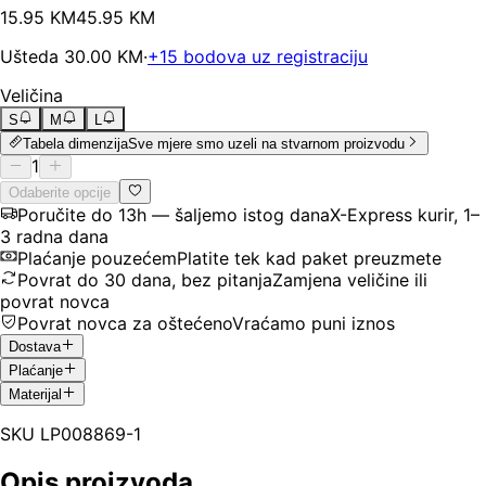
15
.
95
KM
45.95
KM
Ušteda
30.00
KM
·
+
15
bodova uz registraciju
Veličina
S
M
L
Tabela dimenzija
Sve mjere smo uzeli na stvarnom proizvodu
1
Odaberite opcije
Poručite do 13h — šaljemo istog dana
X-Express kurir, 1–
3 radna dana
Plaćanje pouzećem
Platite tek kad paket preuzmete
Povrat do 30 dana, bez pitanja
Zamjena veličine ili
povrat novca
Povrat novca za oštećeno
Vraćamo puni iznos
Dostava
Plaćanje
Materijal
SKU
LP008869-1
Opis proizvoda