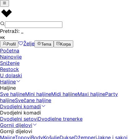
Pretraži:
_
⌘K
Želje
Profil
Tema
Korpa
Početna
Najnovije
Sniženje
Restock
U dolaski
Haljine
Haljine
Sve haljine
Mini haljine
Midi haljine
Maxi haljine
Party
haljine
Svečane haljine
Dvodjelni komadi
Dvodjelni komadi
Dvodjelni setovi
Dvodjelne trenerke
Gornji dijelovi
Gornji dijelovi
Majice
Topovi
Body
Košulje
Dukse
Džemperi
Jakne i sakoi