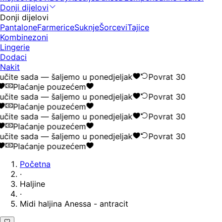
Donji dijelovi
Donji dijelovi
Pantalone
Farmerice
Suknje
Šorcevi
Tajice
Kombinezoni
Lingerie
Dodaci
Nakit
čite sada — šaljemo u ponedjeljak
Povrat 30
Plaćanje pouzećem
čite sada — šaljemo u ponedjeljak
Povrat 30
Plaćanje pouzećem
čite sada — šaljemo u ponedjeljak
Povrat 30
Plaćanje pouzećem
čite sada — šaljemo u ponedjeljak
Povrat 30
Plaćanje pouzećem
Početna
·
Haljine
·
Midi haljina Anessa - antracit