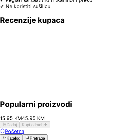
✔ Peglati sa zaštitnom tkaninom preko
✔ Ne koristiti sušilicu
Recenzije kupaca
Popularni proizvodi
15
.
95
KM
45.95
KM
Dodaj
Kupi odmah
Početna
Katalog
Pretraga