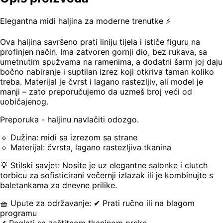
Elegantna midi haljina za moderne trenutke ⚡️
Ova haljina savršeno prati liniju tijela i ističe figuru na
profinjen način. Ima zatvoren gornji dio, bez rukava, sa
umetnutim spužvama na ramenima, a dodatni šarm joj daju
bočno nabiranje i suptilan izrez koji otkriva taman koliko
treba. Materijal je čvrst i lagano rastezljiv, ali model je
manji – zato preporučujemo da uzmeš broj veći od
uobičajenog.
Preporuka - haljinu navlačiti odozgo.
🔹 Dužina: midi sa izrezom sa strane
🔹 Materijal: čvrsta, lagano rastezljiva tkanina
💡 Stilski savjet: Nosite je uz elegantne salonke i clutch
torbicu za sofisticirani večernji izlazak ili je kombinujte s
baletankama za dnevne prilike.
🧺 Upute za održavanje: ✔ Prati ručno ili na blagom
programu