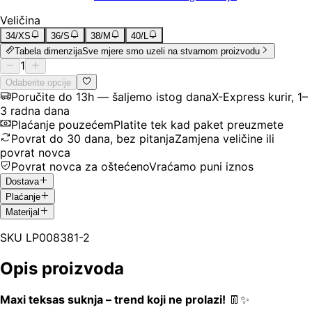
Veličina
34/XS
36/S
38/M
40/L
Tabela dimenzija
Sve mjere smo uzeli na stvarnom proizvodu
1
Odaberite opcije
Poručite do 13h — šaljemo istog dana
X-Express kurir, 1–
3 radna dana
Plaćanje pouzećem
Platite tek kad paket preuzmete
Povrat do 30 dana, bez pitanja
Zamjena veličine ili
povrat novca
Povrat novca za oštećeno
Vraćamo puni iznos
Dostava
Plaćanje
Materijal
SKU
LP008381-2
Opis proizvoda
Maxi teksas suknja – trend koji ne prolazi!
👖✨