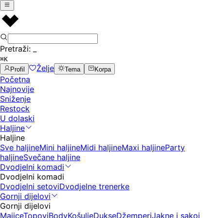
Pretraži:
_
⌘K
Želje
Profil
Tema
Korpa
Početna
Najnovije
Sniženje
Restock
U dolaski
Haljine
Haljine
Sve haljine
Mini haljine
Midi haljine
Maxi haljine
Party
haljine
Svečane haljine
Dvodjelni komadi
Dvodjelni komadi
Dvodjelni setovi
Dvodjelne trenerke
Gornji dijelovi
Gornji dijelovi
Majice
Topovi
Body
Košulje
Dukse
Džemperi
Jakne i sakoi