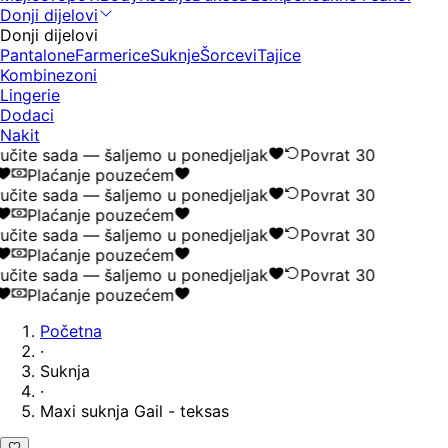
Donji dijelovi
Donji dijelovi
Pantalone
Farmerice
Suknje
Šorcevi
Tajice
Kombinezoni
Lingerie
Dodaci
Nakit
učite sada — šaljemo u ponedjeljak
Povrat 30
Plaćanje pouzećem
učite sada — šaljemo u ponedjeljak
Povrat 30
Plaćanje pouzećem
učite sada — šaljemo u ponedjeljak
Povrat 30
Plaćanje pouzećem
učite sada — šaljemo u ponedjeljak
Povrat 30
Plaćanje pouzećem
Početna
·
Suknja
·
Maxi suknja Gail - teksas