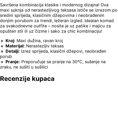
Savršena kombinacija klasike i modernog dizajna! Ova
maxi suknja od nerastezljivog teksasa ističe se izrezom po
sredini sprijeda, klasičnim džepovima i neobrađenim
donjim porubom za trendi, ležeran izgled. Idealan komad
za svakodnevne outfite – nosite je uz patike i majicu za
opušten stil ili uz čizme i sako za chic kombinaciju!
🔹
Kroj:
Maxi dužina, ravan kroj
🔹
Materijal:
Nerastezljiv teksas
🔹
Detalji:
Izrez sprijeda, klasični džepovi, neobrađen
porub
🔹
Pranje:
Preporučuje se pranje na 30°C, sušenje na
zraku, ne sušiti u sušilici
Recenzije kupaca