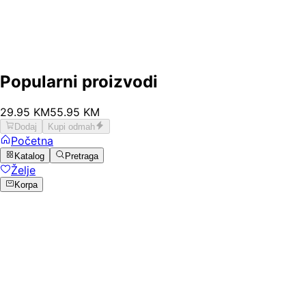
Popularni proizvodi
29
.
95
KM
55.95
KM
Dodaj
Kupi odmah
Početna
Katalog
Pretraga
Želje
Korpa