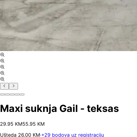
Maxi suknja Gail - teksas
29
.
95
KM
55.95
KM
Ušteda
26.00
KM
·
+
29
bodova uz registraciju