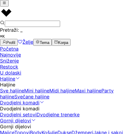
Pretraži:
_
⌘K
Želje
Profil
Tema
Korpa
Početna
Najnovije
Sniženje
Restock
U dolaski
Haljine
Haljine
Sve haljine
Mini haljine
Midi haljine
Maxi haljine
Party
haljine
Svečane haljine
Dvodjelni komadi
Dvodjelni komadi
Dvodjelni setovi
Dvodjelne trenerke
Gornji dijelovi
Gornji dijelovi
Majice
Topovi
Body
Košulje
Dukse
Džemperi
Jakne i sakoi