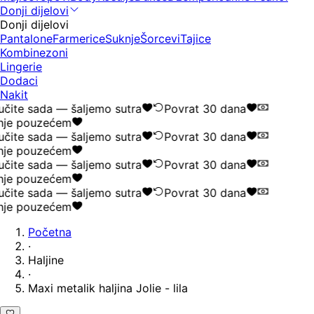
Donji dijelovi
Donji dijelovi
Pantalone
Farmerice
Suknje
Šorcevi
Tajice
Kombinezoni
Lingerie
Dodaci
Nakit
čite sada — šaljemo sutra
Povrat 30 dana
je pouzećem
čite sada — šaljemo sutra
Povrat 30 dana
je pouzećem
čite sada — šaljemo sutra
Povrat 30 dana
je pouzećem
čite sada — šaljemo sutra
Povrat 30 dana
je pouzećem
Početna
·
Haljine
·
Maxi metalik haljina Jolie - lila