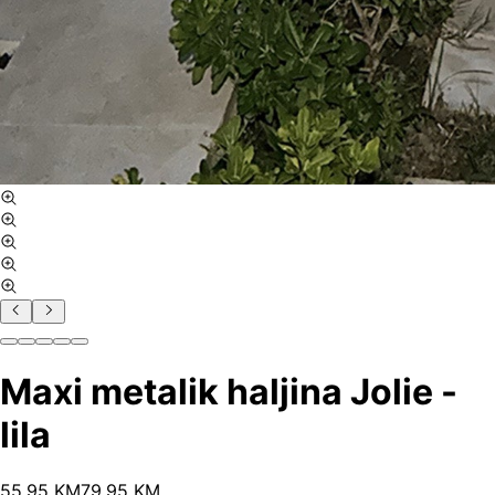
Maxi metalik haljina Jolie -
lila
55
.
95
KM
79.95
KM