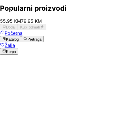
Popularni proizvodi
55
.
95
KM
79.95
KM
Dodaj
Kupi odmah
Početna
Katalog
Pretraga
Želje
Korpa