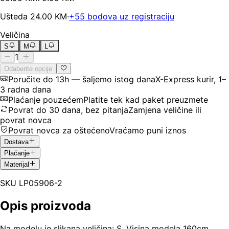
Ušteda
24.00
KM
·
+
55
bodova uz registraciju
Veličina
S
M
L
1
Odaberite opcije
Poručite do 13h — šaljemo istog dana
X-Express kurir, 1–
3 radna dana
Plaćanje pouzećem
Platite tek kad paket preuzmete
Povrat do 30 dana, bez pitanja
Zamjena veličine ili
povrat novca
Povrat novca za oštećeno
Vraćamo puni iznos
Dostava
Plaćanje
Materijal
SKU
LP05906-2
Opis proizvoda
Na modelu je slikana veličina: S. Visina modela 160cm,