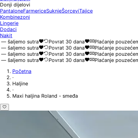
Donji dijelovi
Pantalone
Farmerice
Suknje
Šorcevi
Tajice
Kombinezoni
Lingerie
Dodaci
Nakit
šaljemo sutra
Povrat 30 dana
Plaćanje pouzećem
šaljemo sutra
Povrat 30 dana
Plaćanje pouzećem
šaljemo sutra
Povrat 30 dana
Plaćanje pouzećem
šaljemo sutra
Povrat 30 dana
Plaćanje pouzećem
Početna
·
Haljine
·
Maxi haljina Roland - smeđa