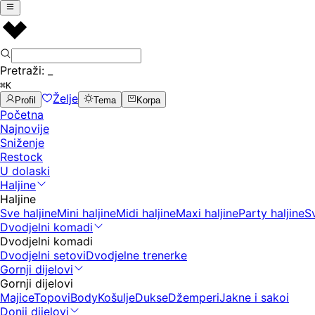
Pretraži:
_
⌘K
Želje
Profil
Tema
Korpa
Početna
Najnovije
Sniženje
Restock
U dolaski
Haljine
Haljine
Sve haljine
Mini haljine
Midi haljine
Maxi haljine
Party haljine
S
Dvodjelni komadi
Dvodjelni komadi
Dvodjelni setovi
Dvodjelne trenerke
Gornji dijelovi
Gornji dijelovi
Majice
Topovi
Body
Košulje
Dukse
Džemperi
Jakne i sakoi
Donji dijelovi