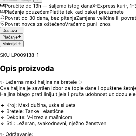
Poručite do 13h — šaljemo istog dana
X-Express kurir, 1
Plaćanje pouzećem
Platite tek kad paket preuzmete
Povrat do 30 dana, bez pitanja
Zamjena veličine ili povra
Povrat novca za oštećeno
Vraćamo puni iznos
Dostava
Plaćanje
Materijal
SKU
LP009138-1
Opis proizvoda
✨ Ležerna maxi haljina na bretele ✨
Ova haljina je savršen izbor za tople dane i opuštene šetn
Haljina blago prati liniju tijela i pruža udobnost uz dozu ele
🔹 Kroj: Maxi dužina, uska silueta
🔹 Bretele: Tanke i elastične
🔹 Dekolte: V-izrez s mašnicom
🔹 Stil: Ležeran, svakodnevni, nježno ženstven
✨ Održavanje: