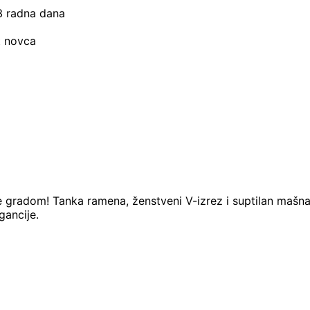
–3 radna dana
t novca
je gradom! Tanka ramena, ženstveni V-izrez i suptilan mašna
gancije.