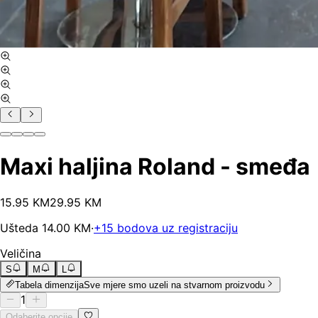
Maxi haljina Roland - smeđa
15
.
95
KM
29.95
KM
Ušteda
14.00
KM
·
+
15
bodova uz registraciju
Veličina
S
M
L
Tabela dimenzija
Sve mjere smo uzeli na stvarnom proizvodu
1
Odaberite opcije