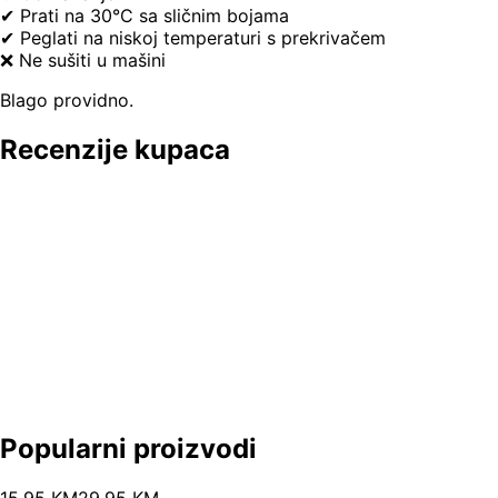
✔ Prati na 30°C sa sličnim bojama
✔ Peglati na niskoj temperaturi s prekrivačem
❌ Ne sušiti u mašini
Blago providno.
Recenzije kupaca
Popularni proizvodi
15
.
95
KM
29.95
KM