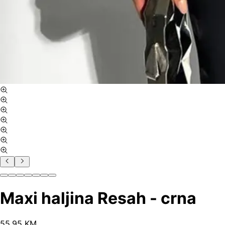
Maxi haljina Resah - crna
55
.
95
KM