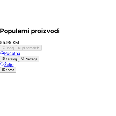
Popularni proizvodi
55
.
95
KM
Dodaj
Kupi odmah
Početna
Katalog
Pretraga
Želje
Korpa