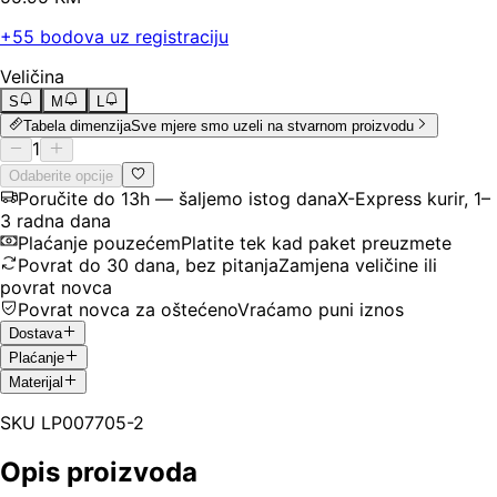
+
55
bodova uz registraciju
Veličina
S
M
L
Tabela dimenzija
Sve mjere smo uzeli na stvarnom proizvodu
1
Odaberite opcije
Poručite do 13h — šaljemo istog dana
X-Express kurir, 1–
3 radna dana
Plaćanje pouzećem
Platite tek kad paket preuzmete
Povrat do 30 dana, bez pitanja
Zamjena veličine ili
povrat novca
Povrat novca za oštećeno
Vraćamo puni iznos
Dostava
Plaćanje
Materijal
SKU
LP007705-2
Opis proizvoda