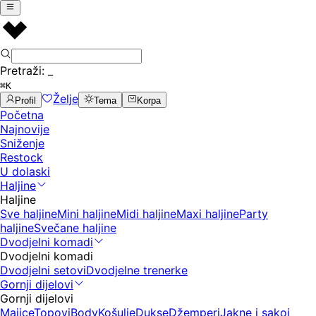
Pretraži:
_
⌘K
Želje
Profil
Tema
Korpa
Početna
Najnovije
Sniženje
Restock
U dolaski
Haljine
Haljine
Sve haljine
Mini haljine
Midi haljine
Maxi haljine
Party
haljine
Svečane haljine
Dvodjelni komadi
Dvodjelni komadi
Dvodjelni setovi
Dvodjelne trenerke
Gornji dijelovi
Gornji dijelovi
Majice
Topovi
Body
Košulje
Dukse
Džemperi
Jakne i sakoi