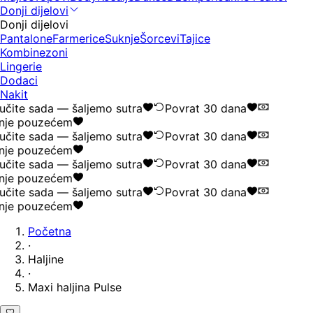
Donji dijelovi
Donji dijelovi
Pantalone
Farmerice
Suknje
Šorcevi
Tajice
Kombinezoni
Lingerie
Dodaci
Nakit
čite sada — šaljemo sutra
Povrat 30 dana
nje pouzećem
čite sada — šaljemo sutra
Povrat 30 dana
nje pouzećem
čite sada — šaljemo sutra
Povrat 30 dana
nje pouzećem
čite sada — šaljemo sutra
Povrat 30 dana
nje pouzećem
Početna
·
Haljine
·
Maxi haljina Pulse