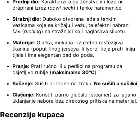
Prednji dio:
Karakterizira ga ženstveni i ležerni
drapirani izrez (
cowl neck
) i tanke naramenice.
Stražnji dio:
Duboko otvorena leđa s tankim
vezicama koje se križaju i vežu, te efektni nabrani
šav (
ruching
) na stražnjici koji naglašava siluetu.
Materijal:
Glatka, mekana i izuzetno rastezljiva
tkanina (poput finog jerseya ili lycre) koja prati liniju
tijela i ima elegantan pad do poda.
Pranje:
Prati ručno ili u perilici na programu za
osjetljivo rublje (
maksimalno 30°C
).
Sušenje:
Sušiti prirodno na zraku.
Ne sušiti u sušilici
.
Glačanje:
Koristiti parno glačalo (steamer) za lagano
uklanjanje nabora bez direktnog pritiska na materijal.
Recenzije kupaca