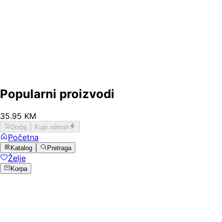
Popularni proizvodi
35
.
95
KM
Dodaj
Kupi odmah
Početna
Katalog
Pretraga
Želje
Korpa