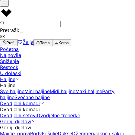
Pretraži:
_
⌘K
Želje
Profil
Tema
Korpa
Početna
Najnovije
Sniženje
Restock
U dolaski
Haljine
Haljine
Sve haljine
Mini haljine
Midi haljine
Maxi haljine
Party
haljine
Svečane haljine
Dvodjelni komadi
Dvodjelni komadi
Dvodjelni setovi
Dvodjelne trenerke
Gornji dijelovi
Gornji dijelovi
Majice
Topovi
Body
Košulje
Dukse
Džemperi
Jakne i sakoi