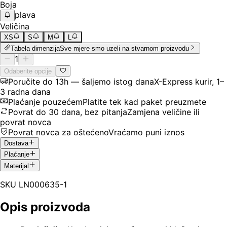
Boja
plava
Veličina
XS
S
M
L
Tabela dimenzija
Sve mjere smo uzeli na stvarnom proizvodu
1
Odaberite opcije
Poručite do 13h — šaljemo istog dana
X-Express kurir, 1–
3 radna dana
Plaćanje pouzećem
Platite tek kad paket preuzmete
Povrat do 30 dana, bez pitanja
Zamjena veličine ili
povrat novca
Povrat novca za oštećeno
Vraćamo puni iznos
Dostava
Plaćanje
Materijal
SKU
LN000635-1
Opis proizvoda