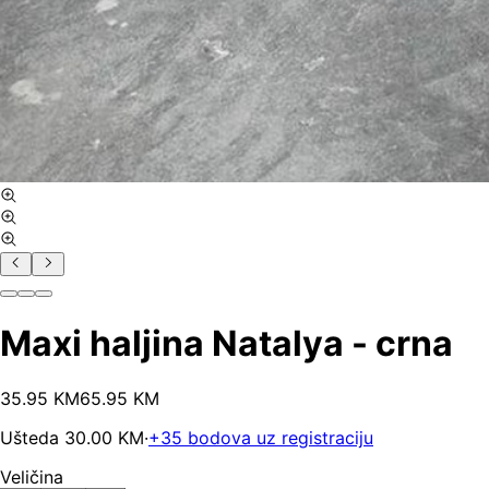
Maxi haljina Natalya - crna
35
.
95
KM
65.95
KM
Ušteda
30.00
KM
·
+
35
bodova uz registraciju
Veličina