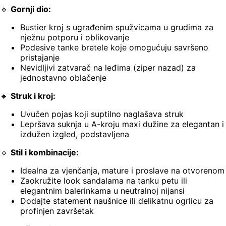
🔹
Gornji dio:
Bustier kroj s ugrađenim spužvicama u grudima za
nježnu potporu i oblikovanje
Podesive tanke bretele koje omogućuju savršeno
pristajanje
Nevidljivi zatvarač na leđima (ziper nazad) za
jednostavno oblačenje
🔹
Struk i kroj:
Uvučen pojas koji suptilno naglašava struk
Lepršava suknja u A-kroju maxi dužine za elegantan i
izdužen izgled, podstavljena
🔹
Stil i kombinacije:
Idealna za vjenčanja, mature i proslave na otvorenom
Zaokružite look sandalama na tanku petu ili
elegantnim balerinkama u neutralnoj nijansi
Dodajte statement naušnice ili delikatnu ogrlicu za
profinjen završetak