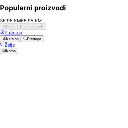
Popularni proizvodi
35
.
95
KM
65.95
KM
Dodaj
Kupi odmah
Početna
Katalog
Pretraga
Želje
Korpa