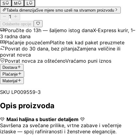
S
M
L
Tabela dimenzija
Sve mjere smo uzeli na stvarnom proizvodu
1
Odaberite opcije
Poručite do 13h — šaljemo istog dana
X-Express kurir, 1–
3 radna dana
Plaćanje pouzećem
Platite tek kad paket preuzmete
Povrat do 30 dana, bez pitanja
Zamjena veličine ili
povrat novca
Povrat novca za oštećeno
Vraćamo puni iznos
Dostava
Plaćanje
Materijal
SKU
LP009559-3
Opis proizvoda
💛
Maxi haljina s bustier detaljem
💛
Savršena za svečane prilike, vrtne zabave i večernje
izlaske — spoj rafiniranosti i ženstvene elegancije.