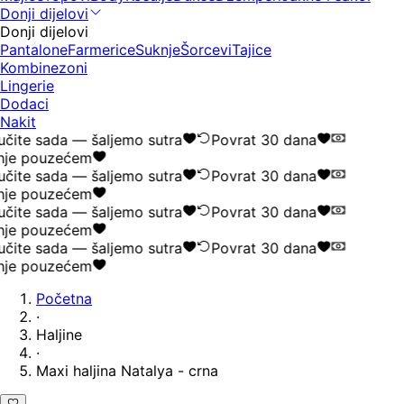
Donji dijelovi
Donji dijelovi
Pantalone
Farmerice
Suknje
Šorcevi
Tajice
Kombinezoni
Lingerie
Dodaci
Nakit
čite sada — šaljemo sutra
Povrat 30 dana
nje pouzećem
čite sada — šaljemo sutra
Povrat 30 dana
nje pouzećem
čite sada — šaljemo sutra
Povrat 30 dana
nje pouzećem
čite sada — šaljemo sutra
Povrat 30 dana
nje pouzećem
Početna
·
Haljine
·
Maxi haljina Natalya - crna