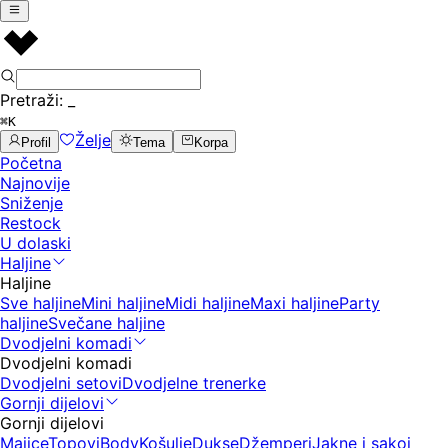
Pretraži:
_
⌘K
Želje
Profil
Tema
Korpa
Početna
Najnovije
Sniženje
Restock
U dolaski
Haljine
Haljine
Sve haljine
Mini haljine
Midi haljine
Maxi haljine
Party
haljine
Svečane haljine
Dvodjelni komadi
Dvodjelni komadi
Dvodjelni setovi
Dvodjelne trenerke
Gornji dijelovi
Gornji dijelovi
Majice
Topovi
Body
Košulje
Dukse
Džemperi
Jakne i sakoi