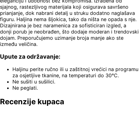
eleganciju i udobnost bez kompromisa. Izrađena od
sjajnog, rastezljivog materijala koji osigurava savršeno
prianjanje, dok nabrani detalj u struku dodatno naglašava
figuru. Haljina nema šljokica, tako da ništa ne opada s nje.
Dizajnirana je bez naramenica za sofisticiran izgled, a
donji porub je neobrađen, što dodaje moderan i trendovski
dojam. Preporučujemo uzimanje broja manje ako ste
između veličina.
Upute za održavanje:
Haljinu perite ručno ili u zaštitnoj vrećici na programu
za osjetljive tkanine, na temperaturi do 30°C.
Ne sušiti u sušilici.
Ne peglati.
Recenzije kupaca