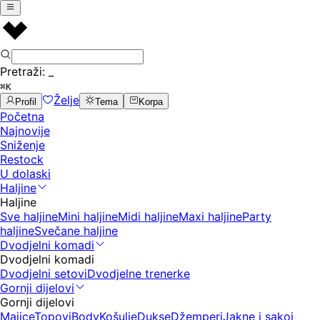
Pretraži:
_
⌘K
Želje
Profil
Tema
Korpa
Početna
Najnovije
Sniženje
Restock
U dolaski
Haljine
Haljine
Sve haljine
Mini haljine
Midi haljine
Maxi haljine
Party
haljine
Svečane haljine
Dvodjelni komadi
Dvodjelni komadi
Dvodjelni setovi
Dvodjelne trenerke
Gornji dijelovi
Gornji dijelovi
Majice
Topovi
Body
Košulje
Dukse
Džemperi
Jakne i sakoi