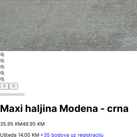
Maxi haljina Modena - crna
35
.
95
KM
49.95
KM
Ušteda
14.00
KM
·
+
35
bodova uz registraciju