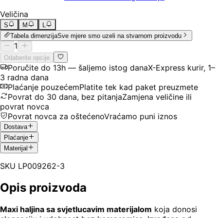
Veličina
S
M
L
Tabela dimenzija
Sve mjere smo uzeli na stvarnom proizvodu
1
Odaberite opcije
Poručite do 13h — šaljemo istog dana
X-Express kurir, 1–
3 radna dana
Plaćanje pouzećem
Platite tek kad paket preuzmete
Povrat do 30 dana, bez pitanja
Zamjena veličine ili
povrat novca
Povrat novca za oštećeno
Vraćamo puni iznos
Dostava
Plaćanje
Materijal
SKU
LP009262-3
Opis proizvoda
Maxi haljina sa svjetlucavim materijalom
koja donosi