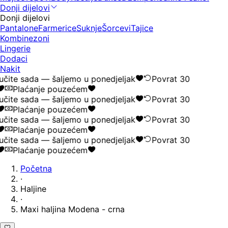
Donji dijelovi
Donji dijelovi
Pantalone
Farmerice
Suknje
Šorcevi
Tajice
Kombinezoni
Lingerie
Dodaci
Nakit
čite sada — šaljemo u ponedjeljak
Povrat 30
Plaćanje pouzećem
čite sada — šaljemo u ponedjeljak
Povrat 30
Plaćanje pouzećem
čite sada — šaljemo u ponedjeljak
Povrat 30
Plaćanje pouzećem
čite sada — šaljemo u ponedjeljak
Povrat 30
Plaćanje pouzećem
Početna
·
Haljine
·
Maxi haljina Modena - crna