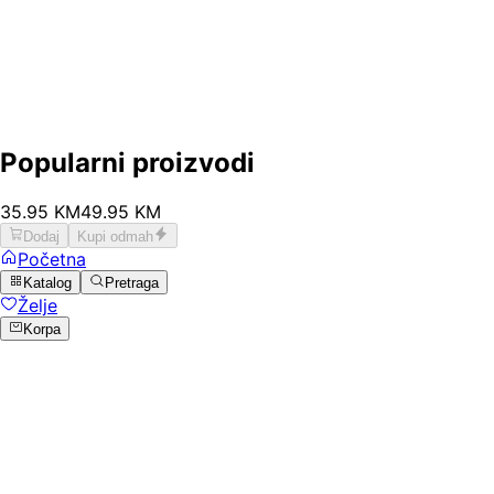
Popularni proizvodi
35
.
95
KM
49.95
KM
Dodaj
Kupi odmah
Početna
Katalog
Pretraga
Želje
Korpa