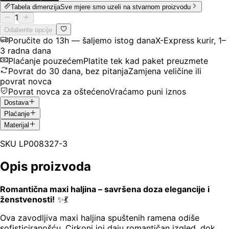
Tabela dimenzija
Sve mjere smo uzeli na stvarnom proizvodu
1
Odaberite opcije
Poručite do 13h — šaljemo istog dana
X-Express kurir, 1–
3 radna dana
Plaćanje pouzećem
Platite tek kad paket preuzmete
Povrat do 30 dana, bez pitanja
Zamjena veličine ili
povrat novca
Povrat novca za oštećeno
Vraćamo puni iznos
Dostava
Plaćanje
Materijal
SKU
LP008327-3
Opis proizvoda
Romantična maxi haljina – savršena doza elegancije i
ženstvenosti!
✨💃
Ova zavodljiva maxi haljina spuštenih ramena odiše
sofisticiranošću. Cirkoni joj daju romantičan izgled, dok