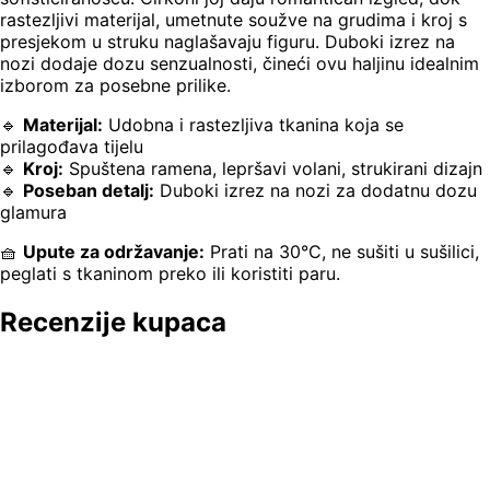
rastezljivi materijal, umetnute soužve na grudima i kroj s
presjekom u struku naglašavaju figuru. Duboki izrez na
nozi dodaje dozu senzualnosti, čineći ovu haljinu idealnim
izborom za posebne prilike.
🔹
Materijal:
Udobna i rastezljiva tkanina koja se
prilagođava tijelu
🔹
Kroj:
Spuštena ramena, lepršavi volani, strukirani dizajn
🔹
Poseban detalj:
Duboki izrez na nozi za dodatnu dozu
glamura
🧺
Upute za održavanje:
Prati na 30°C, ne sušiti u sušilici,
peglati s tkaninom preko ili koristiti paru.
Recenzije kupaca