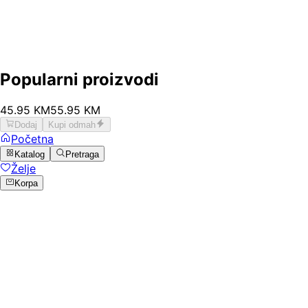
Popularni proizvodi
45
.
95
KM
55.95
KM
Dodaj
Kupi odmah
Početna
Katalog
Pretraga
Želje
Korpa