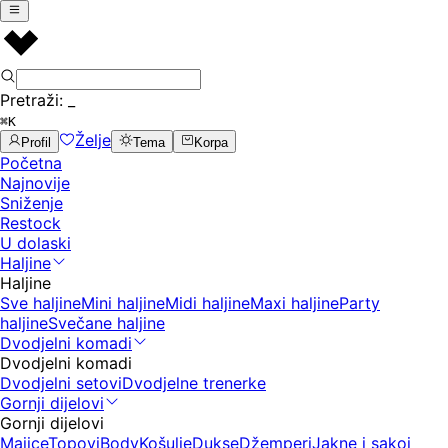
Pretraži:
_
⌘K
Želje
Profil
Tema
Korpa
Početna
Najnovije
Sniženje
Restock
U dolaski
Haljine
Haljine
Sve haljine
Mini haljine
Midi haljine
Maxi haljine
Party
haljine
Svečane haljine
Dvodjelni komadi
Dvodjelni komadi
Dvodjelni setovi
Dvodjelne trenerke
Gornji dijelovi
Gornji dijelovi
Majice
Topovi
Body
Košulje
Dukse
Džemperi
Jakne i sakoi