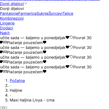
Donji dijelovi
Donji dijelovi
Pantalone
Farmerice
Suknje
Šorcevi
Tajice
Kombinezoni
Lingerie
Dodaci
Nakit
čite sada — šaljemo u ponedjeljak
Povrat 30
Plaćanje pouzećem
čite sada — šaljemo u ponedjeljak
Povrat 30
Plaćanje pouzećem
čite sada — šaljemo u ponedjeljak
Povrat 30
Plaćanje pouzećem
čite sada — šaljemo u ponedjeljak
Povrat 30
Plaćanje pouzećem
Početna
·
Haljine
·
Maxi haljina Livya - crna