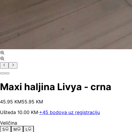
Maxi haljina Livya - crna
45
.
95
KM
55.95
KM
Ušteda
10.00
KM
·
+
45
bodova uz registraciju
Veličina
S
M
L