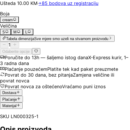
Ušteda
10.00
KM
·
+
85
bodova uz registraciju
Boja
cream
Veličina
S
M
L
Tabela dimenzija
Sve mjere smo uzeli na stvarnom proizvodu
1
Odaberite opcije
Poručite do 13h — šaljemo istog dana
X-Express kurir, 1–
3 radna dana
Plaćanje pouzećem
Platite tek kad paket preuzmete
Povrat do 30 dana, bez pitanja
Zamjena veličine ili
povrat novca
Povrat novca za oštećeno
Vraćamo puni iznos
Dostava
Plaćanje
Materijal
SKU
LN000325-1
Opis proizvoda