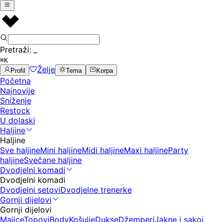
Pretraži:
_
⌘K
Želje
Profil
Tema
Korpa
Početna
Najnovije
Sniženje
Restock
U dolaski
Haljine
Haljine
Sve haljine
Mini haljine
Midi haljine
Maxi haljine
Party
haljine
Svečane haljine
Dvodjelni komadi
Dvodjelni komadi
Dvodjelni setovi
Dvodjelne trenerke
Gornji dijelovi
Gornji dijelovi
Majice
Topovi
Body
Košulje
Dukse
Džemperi
Jakne i sakoi