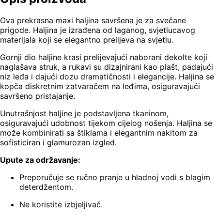
Ova prekrasna maxi haljina savršena je za svečane
prigode. Haljina je izrađena od laganog, svjetlucavog
materijala koji se elegantno prelijeva na svjetlu.
Gornji dio haljine krasi prelijevajući naborani dekolte koji
naglašava struk, a rukavi su dizajnirani kao plašt, padajući
niz leđa i dajući dozu dramatičnosti i elegancije. Haljina se
kopča diskretnim zatvaračem na leđima, osiguravajući
savršeno pristajanje.
Unutrašnjost haljine je podstavljena tkaninom,
osiguravajući udobnost tijekom cijelog nošenja. Haljina se
može kombinirati sa štiklama i elegantnim nakitom za
sofisticiran i glamurozan izgled.
Upute za održavanje:
Preporučuje se ručno pranje u hladnoj vodi s blagim
deterdžentom.
Ne koristite izbjeljivač.