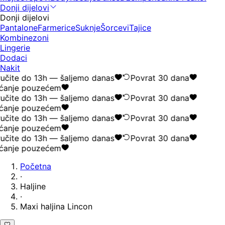
Donji dijelovi
Donji dijelovi
Pantalone
Farmerice
Suknje
Šorcevi
Tajice
Kombinezoni
Lingerie
Dodaci
Nakit
učite do 13h — šaljemo danas
Povrat 30 dana
ćanje pouzećem
učite do 13h — šaljemo danas
Povrat 30 dana
ćanje pouzećem
učite do 13h — šaljemo danas
Povrat 30 dana
ćanje pouzećem
učite do 13h — šaljemo danas
Povrat 30 dana
ćanje pouzećem
Početna
·
Haljine
·
Maxi haljina Lincon