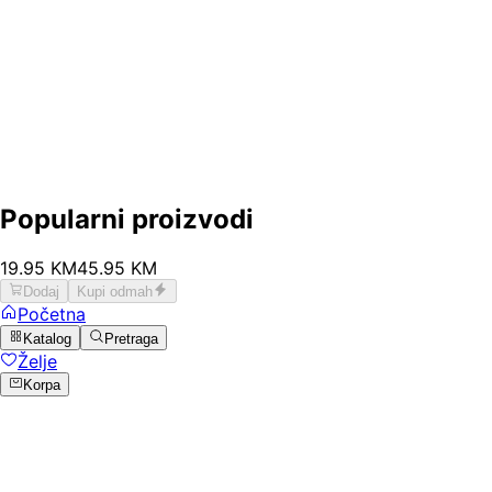
Popularni proizvodi
19
.
95
KM
45.95
KM
Dodaj
Kupi odmah
Početna
Katalog
Pretraga
Želje
Korpa