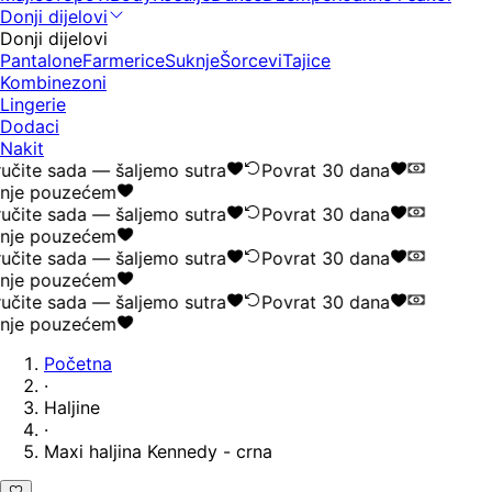
Donji dijelovi
Donji dijelovi
Pantalone
Farmerice
Suknje
Šorcevi
Tajice
Kombinezoni
Lingerie
Dodaci
Nakit
učite sada — šaljemo sutra
Povrat 30 dana
nje pouzećem
učite sada — šaljemo sutra
Povrat 30 dana
nje pouzećem
učite sada — šaljemo sutra
Povrat 30 dana
nje pouzećem
učite sada — šaljemo sutra
Povrat 30 dana
nje pouzećem
Početna
·
Haljine
·
Maxi haljina Kennedy - crna