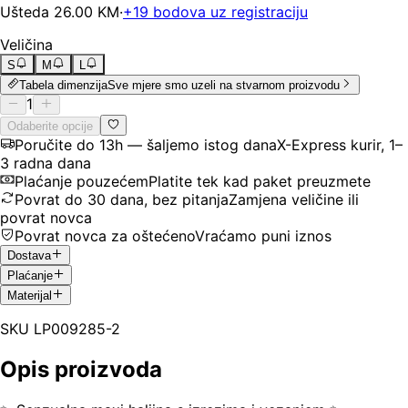
Ušteda
26.00
KM
·
+
19
bodova uz registraciju
Veličina
S
M
L
Tabela dimenzija
Sve mjere smo uzeli na stvarnom proizvodu
1
Odaberite opcije
Poručite do 13h — šaljemo istog dana
X-Express kurir, 1–
3 radna dana
Plaćanje pouzećem
Platite tek kad paket preuzmete
Povrat do 30 dana, bez pitanja
Zamjena veličine ili
povrat novca
Povrat novca za oštećeno
Vraćamo puni iznos
Dostava
Plaćanje
Materijal
SKU
LP009285-2
Opis proizvoda