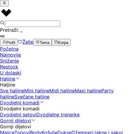
Pretraži:
_
⌘K
Želje
Profil
Tema
Korpa
Početna
Najnovije
Sniženje
Restock
U dolaski
Haljine
Haljine
Sve haljine
Mini haljine
Midi haljine
Maxi haljine
Party
haljine
Svečane haljine
Dvodjelni komadi
Dvodjelni komadi
Dvodjelni setovi
Dvodjelne trenerke
Gornji dijelovi
Gornji dijelovi
Majice
Topovi
Body
Košulje
Dukse
Džemperi
Jakne i sakoi