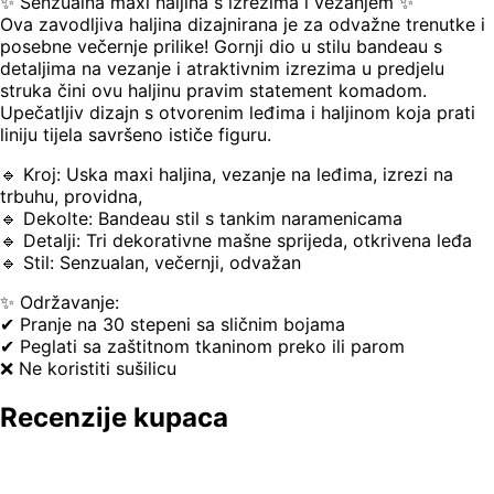
✨ Senzualna maxi haljina s izrezima i vezanjem ✨
Ova zavodljiva haljina dizajnirana je za odvažne trenutke i
posebne večernje prilike! Gornji dio u stilu bandeau s
detaljima na vezanje i atraktivnim izrezima u predjelu
struka čini ovu haljinu pravim statement komadom.
Upečatljiv dizajn s otvorenim leđima i haljinom koja prati
liniju tijela savršeno ističe figuru.
🔹 Kroj: Uska maxi haljina, vezanje na leđima, izrezi na
trbuhu, providna,
🔹 Dekolte: Bandeau stil s tankim naramenicama
🔹 Detalji: Tri dekorativne mašne sprijeda, otkrivena leđa
🔹 Stil: Senzualan, večernji, odvažan
✨ Održavanje:
✔ Pranje na 30 stepeni sa sličnim bojama
✔ Peglati sa zaštitnom tkaninom preko ili parom
❌ Ne koristiti sušilicu
Recenzije kupaca