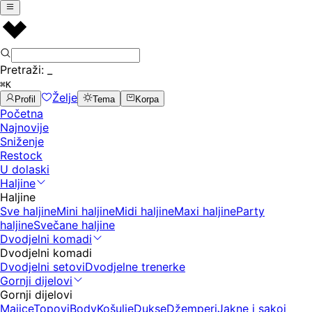
Pretraži:
_
⌘K
Želje
Profil
Tema
Korpa
Početna
Najnovije
Sniženje
Restock
U dolaski
Haljine
Haljine
Sve haljine
Mini haljine
Midi haljine
Maxi haljine
Party
haljine
Svečane haljine
Dvodjelni komadi
Dvodjelni komadi
Dvodjelni setovi
Dvodjelne trenerke
Gornji dijelovi
Gornji dijelovi
Majice
Topovi
Body
Košulje
Dukse
Džemperi
Jakne i sakoi