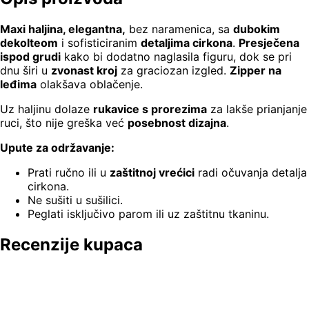
Maxi haljina, elegantna,
bez naramenica, sa
dubokim
dekolteom
i sofisticiranim
detaljima cirkona
.
Presječena
ispod grudi
kako bi dodatno naglasila figuru, dok se pri
dnu širi u
zvonast kroj
za graciozan izgled.
Zipper na
leđima
olakšava oblačenje.
Uz haljinu dolaze
rukavice s prorezima
za lakše prianjanje
ruci, što nije greška već
posebnost dizajna
.
Upute za održavanje:
Prati ručno ili u
zaštitnoj vrećici
radi očuvanja detalja
cirkona.
Ne sušiti u sušilici.
Peglati isključivo parom ili uz zaštitnu tkaninu.
Recenzije kupaca