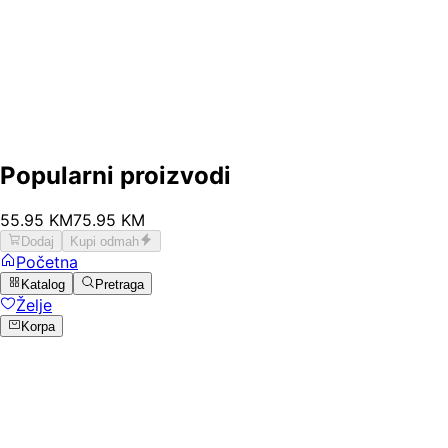
Popularni proizvodi
55
.
95
KM
75.95
KM
Dodaj
Kupi odmah
Početna
Katalog
Pretraga
Želje
Korpa