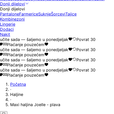
Donji dijelovi
Donji dijelovi
Pantalone
Farmerice
Suknje
Šorcevi
Tajice
Kombinezoni
Lingerie
Dodaci
Nakit
učite sada — šaljemo u ponedjeljak
Povrat 30
Plaćanje pouzećem
učite sada — šaljemo u ponedjeljak
Povrat 30
Plaćanje pouzećem
učite sada — šaljemo u ponedjeljak
Povrat 30
Plaćanje pouzećem
učite sada — šaljemo u ponedjeljak
Povrat 30
Plaćanje pouzećem
Početna
·
Haljine
·
Maxi haljina Joelle - plava