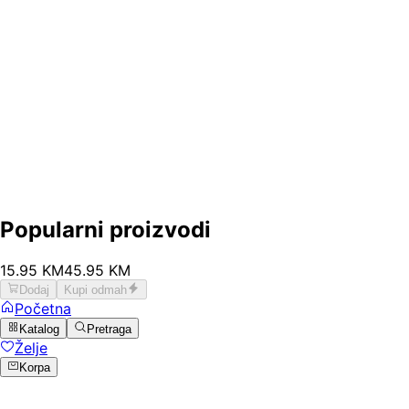
Popularni proizvodi
15
.
95
KM
45.95
KM
Dodaj
Kupi odmah
Početna
Katalog
Pretraga
Želje
Korpa