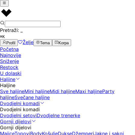
Pretraži:
_
⌘K
Želje
Profil
Tema
Korpa
Početna
Najnovije
Sniženje
Restock
U dolaski
Haljine
Haljine
Sve haljine
Mini haljine
Midi haljine
Maxi haljine
Party
haljine
Svečane haljine
Dvodjelni komadi
Dvodjelni komadi
Dvodjelni setovi
Dvodjelne trenerke
Gornji dijelovi
Gornji dijelovi
Majice
Topovi
Body
Košulje
Dukse
Džemperi
Jakne i sakoi