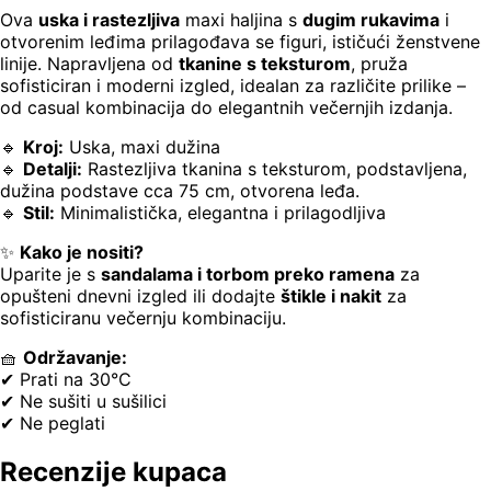
Ova
uska i rastezljiva
maxi haljina s
dugim rukavima
i
otvorenim leđima prilagođava se figuri, ističući ženstvene
linije. Napravljena od
tkanine s teksturom
, pruža
sofisticiran i moderni izgled, idealan za različite prilike –
od casual kombinacija do elegantnih večernjih izdanja.
🔹
Kroj:
Uska, maxi dužina
🔹
Detalji:
Rastezljiva tkanina s teksturom, podstavljena,
dužina podstave cca 75 cm, otvorena leđa.
🔹
Stil:
Minimalistička, elegantna i prilagodljiva
✨
Kako je nositi?
Uparite je s
sandalama i torbom preko ramena
za
opušteni dnevni izgled ili dodajte
štikle i nakit
za
sofisticiranu večernju kombinaciju.
🧺
Održavanje:
✔ Prati na 30°C
✔ Ne sušiti u sušilici
✔ Ne peglati
Recenzije kupaca