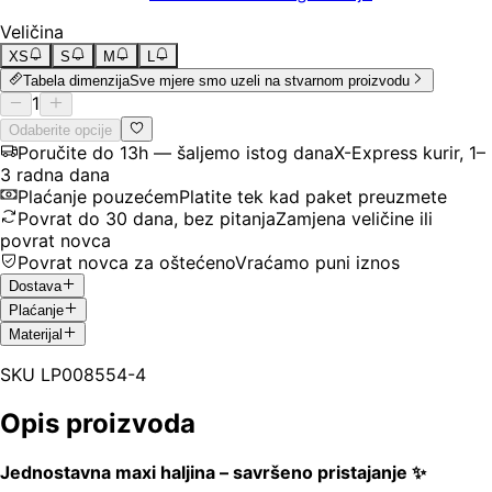
Veličina
XS
S
M
L
Tabela dimenzija
Sve mjere smo uzeli na stvarnom proizvodu
1
Odaberite opcije
Poručite do 13h — šaljemo istog dana
X-Express kurir, 1–
3 radna dana
Plaćanje pouzećem
Platite tek kad paket preuzmete
Povrat do 30 dana, bez pitanja
Zamjena veličine ili
povrat novca
Povrat novca za oštećeno
Vraćamo puni iznos
Dostava
Plaćanje
Materijal
SKU
LP008554-4
Opis proizvoda
Jednostavna maxi haljina – savršeno pristajanje ✨