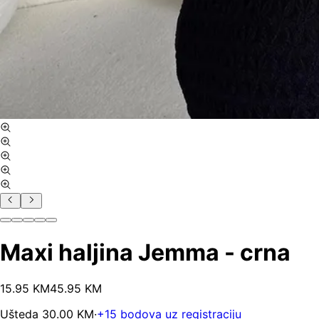
Maxi haljina Jemma - crna
15
.
95
KM
45.95
KM
Ušteda
30.00
KM
·
+
15
bodova uz registraciju