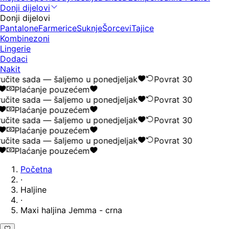
Donji dijelovi
Donji dijelovi
Pantalone
Farmerice
Suknje
Šorcevi
Tajice
Kombinezoni
Lingerie
Dodaci
Nakit
učite sada — šaljemo u ponedjeljak
Povrat 30
Plaćanje pouzećem
učite sada — šaljemo u ponedjeljak
Povrat 30
Plaćanje pouzećem
učite sada — šaljemo u ponedjeljak
Povrat 30
Plaćanje pouzećem
učite sada — šaljemo u ponedjeljak
Povrat 30
Plaćanje pouzećem
Početna
·
Haljine
·
Maxi haljina Jemma - crna