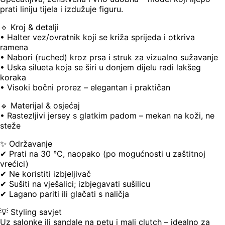
prati liniju tijela i izdužuje figuru.
🔹 Kroj & detalji
• Halter vez/ovratnik koji se križa sprijeda i otkriva
ramena
• Nabori (ruched) kroz prsa i struk za vizualno sužavanje
• Uska silueta koja se širi u donjem dijelu radi lakšeg
koraka
• Visoki bočni prorez – elegantan i praktičan
🔹 Materijal & osjećaj
• Rastezljivi jersey s glatkim padom – mekan na koži, ne
steže
✨ Održavanje
✔ Prati na 30 °C, naopako (po mogućnosti u zaštitnoj
vrećici)
✔ Ne koristiti izbjeljivač
✔ Sušiti na vješalici; izbjegavati sušilicu
✔ Lagano pariti ili glačati s naličja
💡 Styling savjet
Uz salonke ili sandale na petu i mali clutch – idealno za