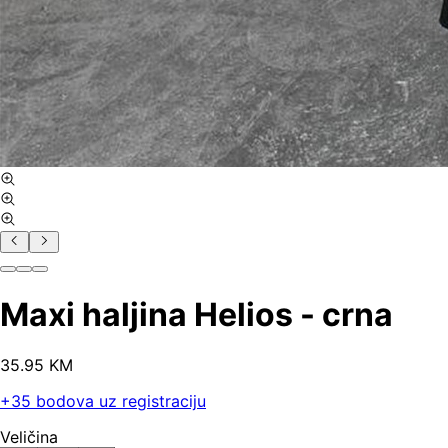
Maxi haljina Helios - crna
35
.
95
KM
+
35
bodova uz registraciju
Veličina