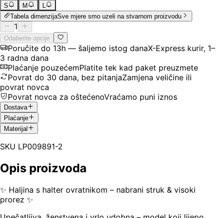
S
M
L
Tabela dimenzija
Sve mjere smo uzeli na stvarnom proizvodu
1
Odaberite opcije
Poručite do 13h — šaljemo istog dana
X-Express kurir, 1–
3 radna dana
Plaćanje pouzećem
Platite tek kad paket preuzmete
Povrat do 30 dana, bez pitanja
Zamjena veličine ili
povrat novca
Povrat novca za oštećeno
Vraćamo puni iznos
Dostava
Plaćanje
Materijal
SKU
LP009891-2
Opis proizvoda
✨ Haljina s halter ovratnikom – nabrani struk & visoki
prorez ✨
Upečatljiva, ženstvena i vrlo udobna – model koji lijepo