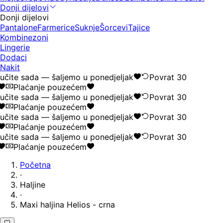
Donji dijelovi
Donji dijelovi
Pantalone
Farmerice
Suknje
Šorcevi
Tajice
Kombinezoni
Lingerie
Dodaci
Nakit
čite sada — šaljemo u ponedjeljak
Povrat 30
Plaćanje pouzećem
čite sada — šaljemo u ponedjeljak
Povrat 30
Plaćanje pouzećem
čite sada — šaljemo u ponedjeljak
Povrat 30
Plaćanje pouzećem
čite sada — šaljemo u ponedjeljak
Povrat 30
Plaćanje pouzećem
Početna
·
Haljine
·
Maxi haljina Helios - crna