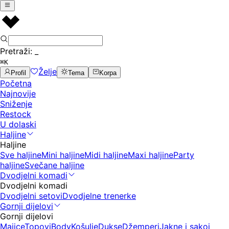
Pretraži:
_
⌘K
Želje
Profil
Tema
Korpa
Početna
Najnovije
Sniženje
Restock
U dolaski
Haljine
Haljine
Sve haljine
Mini haljine
Midi haljine
Maxi haljine
Party
haljine
Svečane haljine
Dvodjelni komadi
Dvodjelni komadi
Dvodjelni setovi
Dvodjelne trenerke
Gornji dijelovi
Gornji dijelovi
Majice
Topovi
Body
Košulje
Dukse
Džemperi
Jakne i sakoi