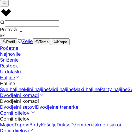
Pretraži:
_
⌘K
Želje
Profil
Tema
Korpa
Početna
Najnovije
Sniženje
Restock
U dolaski
Haljine
Haljine
Sve haljine
Mini haljine
Midi haljine
Maxi haljine
Party haljine
S
Dvodjelni komadi
Dvodjelni komadi
Dvodjelni setovi
Dvodjelne trenerke
Gornji dijelovi
Gornji dijelovi
Majice
Topovi
Body
Košulje
Dukse
Džemperi
Jakne i sakoi
Donji dijelovi