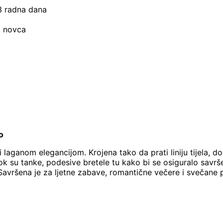
–3 radna dana
t novca
o
laganom elegancijom. Krojena tako da prati liniju tijela, d
ok su tanke, podesive bretele tu kako bi se osiguralo savrše
Savršena je za ljetne zabave, romantične večere i svečane 