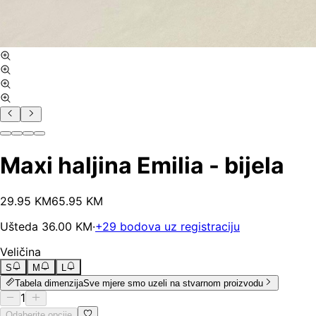
Maxi haljina Emilia - bijela
29
.
95
KM
65.95
KM
Ušteda
36.00
KM
·
+
29
bodova uz registraciju
Veličina
S
M
L
Tabela dimenzija
Sve mjere smo uzeli na stvarnom proizvodu
1
Odaberite opcije