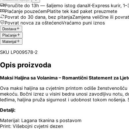
Poručite do 13h — šaljemo istog dana
X-Express kurir, 1
Plaćanje pouzećem
Platite tek kad paket preuzmete
Povrat do 30 dana, bez pitanja
Zamjena veličine ili povra
Povrat novca za oštećeno
Vraćamo puni iznos
Dostava
Plaćanje
Materijal
SKU
LP009578-2
Opis proizvoda
Maksi Haljina sa Volanima – Romantični Statement za Ljet
Ova maksi haljina sa cvjetnim printom odiše ženstvenošću i 
mekoću. Bočni izrez u visini bedra unosi zavodljivu notu, d
leđima, haljina pruža sigurnost i udobnost tokom nošenja. 
Detalji:
Materijal: Lagana tkanina s postavom
Print: Višebojni cvjetni dezen