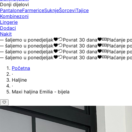
Donji dijelovi
Pantalone
Farmerice
Suknje
Šorcevi
Tajice
Kombinezoni
Lingerie
Dodaci
Nakit
ljemo u ponedjeljak
Povrat 30 dana
Plaćanje pouz
ljemo u ponedjeljak
Povrat 30 dana
Plaćanje pouz
ljemo u ponedjeljak
Povrat 30 dana
Plaćanje pouz
ljemo u ponedjeljak
Povrat 30 dana
Plaćanje pouz
Početna
·
Haljine
·
Maxi haljina Emilia - bijela