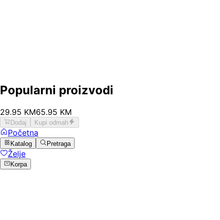
Popularni proizvodi
29
.
95
KM
65.95
KM
Dodaj
Kupi odmah
Početna
Katalog
Pretraga
Želje
Korpa