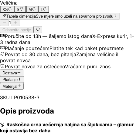
Veličina
XS
S
M
L
Tabela dimenzija
Sve mjere smo uzeli na stvarnom proizvodu
1
Odaberite opcije
Poručite do 13h — šaljemo istog dana
X-Express kurir, 1–
3 radna dana
Plaćanje pouzećem
Platite tek kad paket preuzmete
Povrat do 30 dana, bez pitanja
Zamjena veličine ili
povrat novca
Povrat novca za oštećeno
Vraćamo puni iznos
Dostava
Plaćanje
Materijal
SKU
LP010538-3
Opis proizvoda
👗
Raskošna crna večernja haljina sa šljokicama – glamur
koji ostavlja bez daha