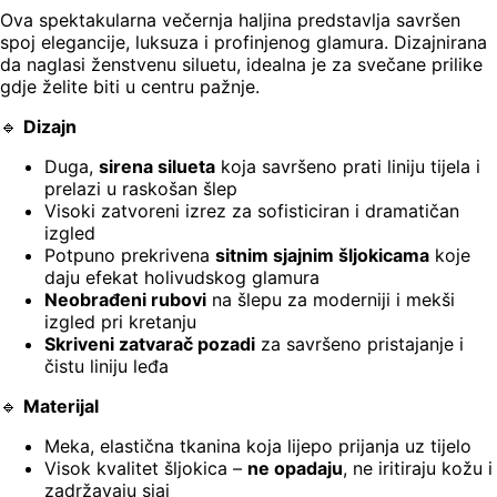
Ova spektakularna večernja haljina predstavlja savršen
spoj elegancije, luksuza i profinjenog glamura. Dizajnirana
da naglasi ženstvenu siluetu, idealna je za svečane prilike
gdje želite biti u centru pažnje.
🔹
Dizajn
Duga,
sirena silueta
koja savršeno prati liniju tijela i
prelazi u raskošan šlep
Visoki zatvoreni izrez za sofisticiran i dramatičan
izgled
Potpuno prekrivena
sitnim sjajnim šljokicama
koje
daju efekat holivudskog glamura
Neobrađeni rubovi
na šlepu za moderniji i mekši
izgled pri kretanju
Skriveni zatvarač pozadi
za savršeno pristajanje i
čistu liniju leđa
🔹
Materijal
Meka, elastična tkanina koja lijepo prijanja uz tijelo
Visok kvalitet šljokica –
ne opadaju
, ne iritiraju kožu i
zadržavaju sjaj