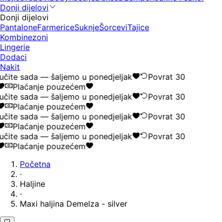
Donji dijelovi
Donji dijelovi
Pantalone
Farmerice
Suknje
Šorcevi
Tajice
Kombinezoni
Lingerie
Dodaci
Nakit
čite sada — šaljemo u ponedjeljak
Povrat 30
Plaćanje pouzećem
čite sada — šaljemo u ponedjeljak
Povrat 30
Plaćanje pouzećem
čite sada — šaljemo u ponedjeljak
Povrat 30
Plaćanje pouzećem
čite sada — šaljemo u ponedjeljak
Povrat 30
Plaćanje pouzećem
Početna
·
Haljine
·
Maxi haljina Demelza - silver