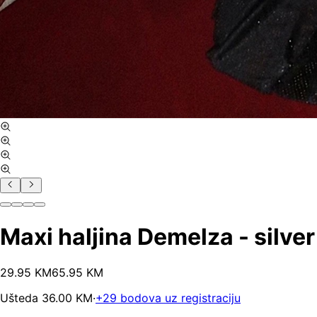
Maxi haljina Demelza - silver
29
.
95
KM
65.95
KM
Ušteda
36.00
KM
·
+
29
bodova uz registraciju