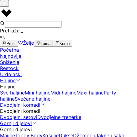
Pretraži:
_
⌘K
Želje
Profil
Tema
Korpa
Početna
Najnovije
Sniženje
Restock
U dolaski
Haljine
Haljine
Sve haljine
Mini haljine
Midi haljine
Maxi haljine
Party
haljine
Svečane haljine
Dvodjelni komadi
Dvodjelni komadi
Dvodjelni setovi
Dvodjelne trenerke
Gornji dijelovi
Gornji dijelovi
Majice
Topovi
Body
Košulje
Dukse
Džemperi
Jakne i sakoi