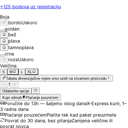
+
125
bodova uz registraciju
Boja
bordo
Uskoro
golden
bež
plava
tamnoplava
crna
roza
Uskoro
Veličina
S
M
L
XL
Tabela dimenzija
Sve mjere smo uzeli na stvarnom proizvodu
1
Odaberite opcije
Kupi odmah
Plaćanje pouzećem
Poručite do 13h — šaljemo istog dana
X-Express kurir, 1–
3 radna dana
Plaćanje pouzećem
Platite tek kad paket preuzmete
Povrat do 30 dana, bez pitanja
Zamjena veličine ili
povrat novca