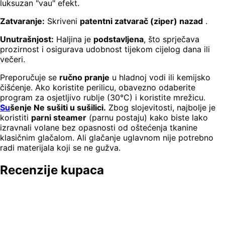
luksuzan "vau" efekt.
Zatvaranje:
Skriveni
patentni zatvarač (ziper) nazad
.
Unutrašnjost:
Haljina je
podstavljena
, što sprječava
prozirnost i osigurava udobnost tijekom cijelog dana ili
večeri.
Preporučuje se
ručno pranje
u hladnoj vodi ili kemijsko
čišćenje. Ako koristite perilicu, obavezno odaberite
program za osjetljivo rublje (30°C) i koristite mrežicu.
Su
šenje Ne sušiti u sušilici.
Zbog slojevitosti, najbolje je
koristiti
parni steamer
(parnu postaju) kako biste lako
izravnali volane bez opasnosti od oštećenja tkanine
klasičnim glačalom. Ali glačanje uglavnom nije potrebno
radi materijala koji se ne gužva.
Recenzije kupaca