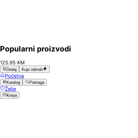
Popularni proizvodi
125
.
95
KM
Dodaj
Kupi odmah
Početna
Katalog
Pretraga
Želje
Korpa