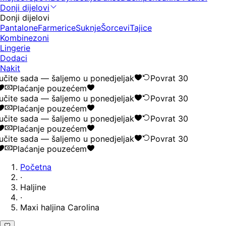
Donji dijelovi
Donji dijelovi
Pantalone
Farmerice
Suknje
Šorcevi
Tajice
Kombinezoni
Lingerie
Dodaci
Nakit
čite sada — šaljemo u ponedjeljak
Povrat 30
Plaćanje pouzećem
čite sada — šaljemo u ponedjeljak
Povrat 30
Plaćanje pouzećem
čite sada — šaljemo u ponedjeljak
Povrat 30
Plaćanje pouzećem
čite sada — šaljemo u ponedjeljak
Povrat 30
Plaćanje pouzećem
Početna
·
Haljine
·
Maxi haljina Carolina