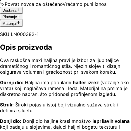
Povrat novca za oštećeno
Vraćamo puni iznos
Dostava
Plaćanje
Materijal
SKU
LN000382-1
Opis proizvoda
Ova raskošna maxi haljina pravi je izbor za ljubiteljice
dramatičnog i romantičnog stila. Njezin slojeviti dizajn
osigurava volumen i gracioznost pri svakom koraku.
Gornji dio:
Haljina ima popularni
halter izrez
(vezanje oko
vrata) koji naglašava ramena i leđa. Materijal na prsima je
diskretno nabran, što pridonosi profinjenom izgledu.
Struk:
Široki pojas u istoj boji vizualno sužava struk i
definira siluetu.
Donji dio:
Donji dio haljine krasi mnoštvo
lepršavih volana
koji padaju u slojevima, dajući haljini bogatu teksturu i