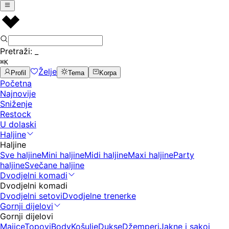
Pretraži:
_
⌘K
Želje
Profil
Tema
Korpa
Početna
Najnovije
Sniženje
Restock
U dolaski
Haljine
Haljine
Sve haljine
Mini haljine
Midi haljine
Maxi haljine
Party
haljine
Svečane haljine
Dvodjelni komadi
Dvodjelni komadi
Dvodjelni setovi
Dvodjelne trenerke
Gornji dijelovi
Gornji dijelovi
Majice
Topovi
Body
Košulje
Dukse
Džemperi
Jakne i sakoi