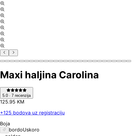
Maxi haljina Carolina
5.0
·
7
recenzija
125
.
95
KM
+
125
bodova uz registraciju
Boja
bordo
Uskoro