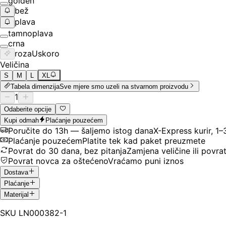
golden
bež
plava
tamnoplava
crna
roza
Uskoro
Veličina
S
M
L
XL
Tabela dimenzija
Sve mjere smo uzeli na stvarnom proizvodu
1
Odaberite opcije
Kupi odmah
Plaćanje pouzećem
Poručite do 13h — šaljemo istog dana
X-Express kurir, 1
Plaćanje pouzećem
Platite tek kad paket preuzmete
Povrat do 30 dana, bez pitanja
Zamjena veličine ili povra
Povrat novca za oštećeno
Vraćamo puni iznos
Dostava
Plaćanje
Materijal
SKU
LN000382-1