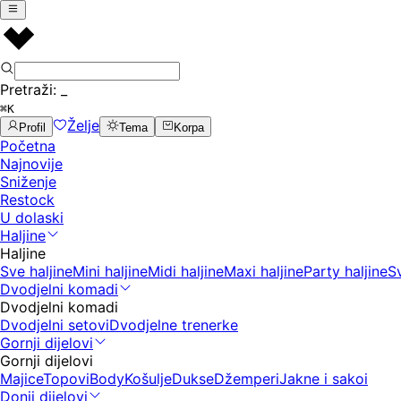
Pretraži:
_
⌘K
Želje
Profil
Tema
Korpa
Početna
Najnovije
Sniženje
Restock
U dolaski
Haljine
Haljine
Sve haljine
Mini haljine
Midi haljine
Maxi haljine
Party haljine
S
Dvodjelni komadi
Dvodjelni komadi
Dvodjelni setovi
Dvodjelne trenerke
Gornji dijelovi
Gornji dijelovi
Majice
Topovi
Body
Košulje
Dukse
Džemperi
Jakne i sakoi
Donji dijelovi