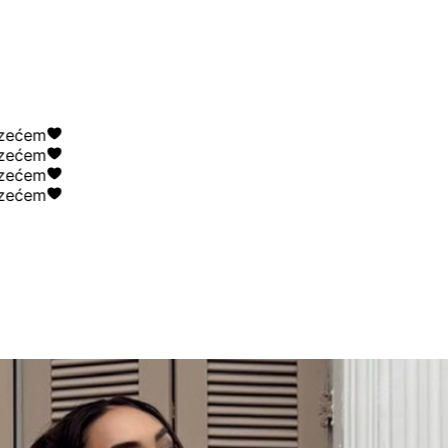
em
em
em
em