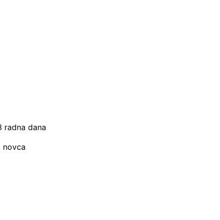
–3 radna dana
t novca