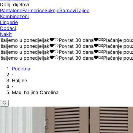
Donji dijelovi
Pantalone
Farmerice
Suknje
Šorcevi
Tajice
Kombinezoni
Lingerie
Dodaci
Nakit
emo u ponedjeljak
Povrat 30 dana
Plaćanje pouzeć
emo u ponedjeljak
Povrat 30 dana
Plaćanje pouzeć
emo u ponedjeljak
Povrat 30 dana
Plaćanje pouzeć
emo u ponedjeljak
Povrat 30 dana
Plaćanje pouzeć
Početna
·
Haljine
·
Maxi haljina Carolina