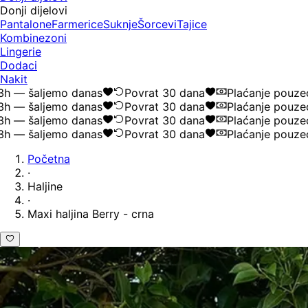
Donji dijelovi
Pantalone
Farmerice
Suknje
Šorcevi
Tajice
Kombinezoni
Lingerie
Dodaci
Nakit
 šaljemo danas
Povrat 30 dana
Plaćanje pouzećem
 šaljemo danas
Povrat 30 dana
Plaćanje pouzećem
 šaljemo danas
Povrat 30 dana
Plaćanje pouzećem
 šaljemo danas
Povrat 30 dana
Plaćanje pouzećem
Početna
·
Haljine
·
Maxi haljina Berry - crna