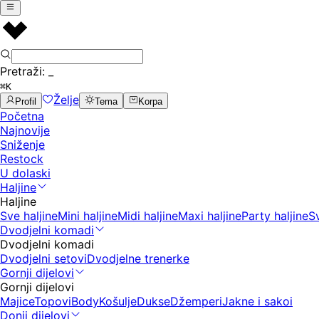
Pretraži:
_
⌘K
Želje
Profil
Tema
Korpa
Početna
Najnovije
Sniženje
Restock
U dolaski
Haljine
Haljine
Sve haljine
Mini haljine
Midi haljine
Maxi haljine
Party haljine
S
Dvodjelni komadi
Dvodjelni komadi
Dvodjelni setovi
Dvodjelne trenerke
Gornji dijelovi
Gornji dijelovi
Majice
Topovi
Body
Košulje
Dukse
Džemperi
Jakne i sakoi
Donji dijelovi