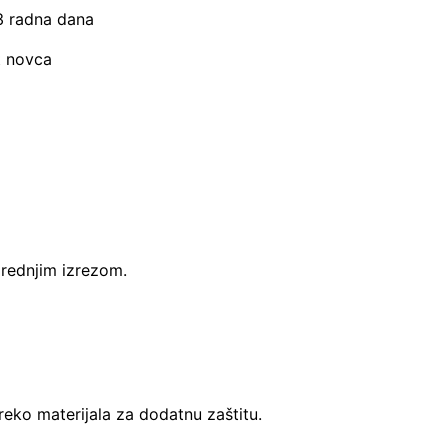
–3 radna dana
t novca
prednjim izrezom.
reko materijala za dodatnu zaštitu.