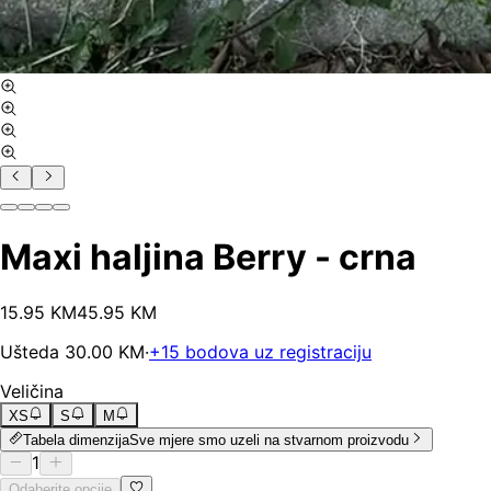
Maxi haljina Berry - crna
15
.
95
KM
45.95
KM
Ušteda
30.00
KM
·
+
15
bodova uz registraciju
Veličina
XS
S
M
Tabela dimenzija
Sve mjere smo uzeli na stvarnom proizvodu
1
Odaberite opcije