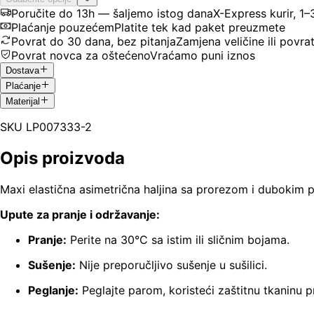
Poručite do 13h — šaljemo istog dana
X-Express kurir, 1
Plaćanje pouzećem
Platite tek kad paket preuzmete
Povrat do 30 dana, bez pitanja
Zamjena veličine ili povra
Povrat novca za oštećeno
Vraćamo puni iznos
Dostava
Plaćanje
Materijal
SKU
LP007333-2
Opis proizvoda
Maxi elastična asimetrična haljina sa prorezom i dubokim 
Upute za pranje i održavanje:
Pranje:
Perite na 30°C sa istim ili sličnim bojama.
Sušenje:
Nije preporučljivo sušenje u sušilici.
Peglanje:
Peglajte parom, koristeći zaštitnu tkaninu p