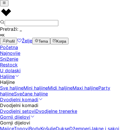
Pretraži:
_
⌘K
Želje
Profil
Tema
Korpa
Početna
Najnovije
Sniženje
Restock
U dolaski
Haljine
Haljine
Sve haljine
Mini haljine
Midi haljine
Maxi haljine
Party
haljine
Svečane haljine
Dvodjelni komadi
Dvodjelni komadi
Dvodjelni setovi
Dvodjelne trenerke
Gornji dijelovi
Gornji dijelovi
Majice
Topovi
Body
Košulje
Dukse
Džemperi
Jakne i sakoi