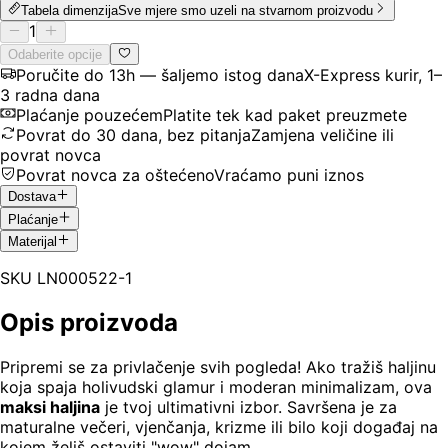
Tabela dimenzija
Sve mjere smo uzeli na stvarnom proizvodu
1
Odaberite opcije
Poručite do 13h — šaljemo istog dana
X-Express kurir, 1–
3 radna dana
Plaćanje pouzećem
Platite tek kad paket preuzmete
Povrat do 30 dana, bez pitanja
Zamjena veličine ili
povrat novca
Povrat novca za oštećeno
Vraćamo puni iznos
Dostava
Plaćanje
Materijal
SKU
LN000522-1
Opis proizvoda
Pripremi se za privlačenje svih pogleda! Ako tražiš haljinu
koja spaja holivudski glamur i moderan minimalizam, ova
maksi haljina
je tvoj ultimativni izbor. Savršena je za
maturalne večeri, vjenčanja, krizme ili bilo koji događaj na
kojem želiš ostaviti "wow" dojam.