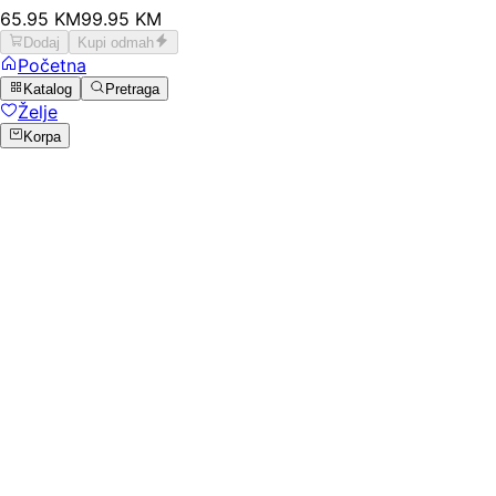
65
.
95
KM
99.95
KM
Dodaj
Kupi odmah
Početna
Katalog
Pretraga
Želje
Korpa