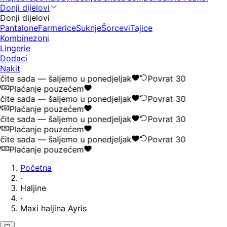
Donji dijelovi
Donji dijelovi
Pantalone
Farmerice
Suknje
Šorcevi
Tajice
Kombinezoni
Lingerie
Dodaci
Nakit
ite sada — šaljemo u ponedjeljak
Povrat 30
Plaćanje pouzećem
ite sada — šaljemo u ponedjeljak
Povrat 30
Plaćanje pouzećem
ite sada — šaljemo u ponedjeljak
Povrat 30
Plaćanje pouzećem
ite sada — šaljemo u ponedjeljak
Povrat 30
Plaćanje pouzećem
Početna
·
Haljine
·
Maxi haljina Ayris