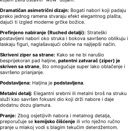
Dramatičan asimetrični dizajn:
Bogati nabori koji padaju
preko jednog ramena stvaraju efekt elegantnog plašta,
dajući ti izgled moderne grčke božice.
Prefinjeno nabiranje (Ruched detalji):
Strateški
postavljeni nabori oko struka i bokova savršeno oblikuju i
laskaju figuri, naglašavajući obline na najljepši način.
Skriveni ziper sa strane:
Kako se ne bi narušio
besprijekoran pad haljine,
patentni zatvarač (ziper) je
skriven sa strane
, što omogućuje super lako oblačenje i
savršeno prianjanje.
Podstavljena:
Haljina je
podstavljena
.
Metalni detalj:
Elegantni srebrni ili metalni broš na struku
služi kao savršen fokusni dio koji drži nabore i daje
dodatnu dozu glamura.
Pranje:
Zbog osjetljivih nabora i metalnog detalja,
preporučuje se
kemijsko čišćenje
ili vrlo nježno ručno
pranje u mlakoj vodi s blagim tekućim deterdžentom.