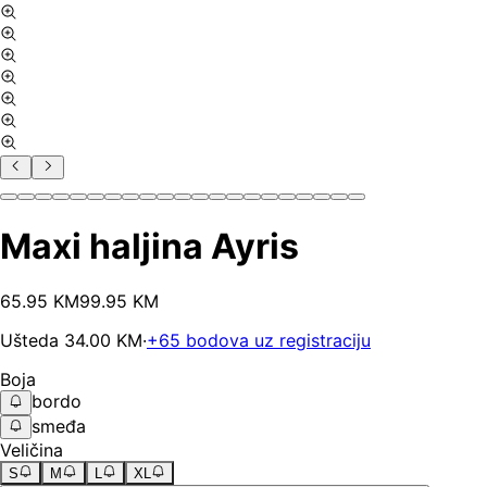
Maxi haljina Ayris
65
.
95
KM
99.95
KM
Ušteda
34.00
KM
·
+
65
bodova uz registraciju
Boja
bordo
smeđa
Veličina
S
M
L
XL