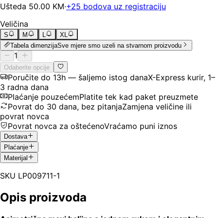
Ušteda
50.00
KM
·
+
25
bodova uz registraciju
Veličina
S
M
L
XL
Tabela dimenzija
Sve mjere smo uzeli na stvarnom proizvodu
1
Odaberite opcije
Poručite do 13h — šaljemo istog dana
X-Express kurir, 1–
3 radna dana
Plaćanje pouzećem
Platite tek kad paket preuzmete
Povrat do 30 dana, bez pitanja
Zamjena veličine ili
povrat novca
Povrat novca za oštećeno
Vraćamo puni iznos
Dostava
Plaćanje
Materijal
SKU
LP009711-1
Opis proizvoda