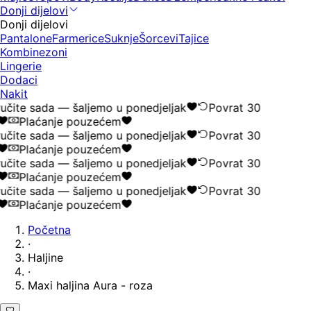
Donji dijelovi
Donji dijelovi
Pantalone
Farmerice
Suknje
Šorcevi
Tajice
Kombinezoni
Lingerie
Dodaci
Nakit
čite sada — šaljemo u ponedjeljak
Povrat 30
Plaćanje pouzećem
čite sada — šaljemo u ponedjeljak
Povrat 30
Plaćanje pouzećem
čite sada — šaljemo u ponedjeljak
Povrat 30
Plaćanje pouzećem
čite sada — šaljemo u ponedjeljak
Povrat 30
Plaćanje pouzećem
Početna
·
Haljine
·
Maxi haljina Aura - roza