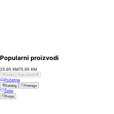
Popularni proizvodi
25
.
95
KM
75.95
KM
Dodaj
Kupi odmah
Početna
Katalog
Pretraga
Želje
Korpa