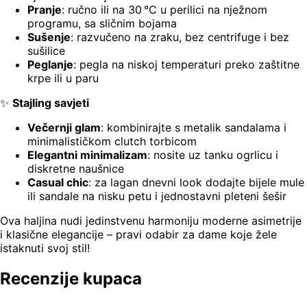
Pranje
: ručno ili na 30 °C u perilici na nježnom
programu, sa sličnim bojama
Sušenje
: razvučeno na zraku, bez centrifuge i bez
sušilice
Peglanje
: pegla na niskoj temperaturi preko zaštitne
krpe ili u paru
✨
Stajling savjeti
Večernji glam
: kombinirajte s metalik sandalama i
minimalističkom clutch torbicom
Elegantni minimalizam
: nosite uz tanku ogrlicu i
diskretne naušnice
Casual chic
: za lagan dnevni look dodajte bijele mule
ili sandale na nisku petu i jednostavni pleteni šešir
Ova haljina nudi jedinstvenu harmoniju moderne asimetrije
i klasične elegancije – pravi odabir za dame koje žele
istaknuti svoj stil!
Recenzije kupaca