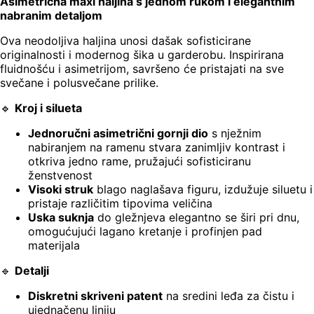
Asimetrična maxi haljina s jednom rukom i elegantnim
nabranim detaljom
Ova neodoljiva haljina unosi dašak sofisticirane
originalnosti i modernog šika u garderobu. Inspirirana
fluidnošću i asimetrijom, savršeno će pristajati na sve
svečane i polusvečane prilike.
🔹
Kroj i silueta
Jednoručni asimetrični gornji dio
s nježnim
nabiranjem na ramenu stvara zanimljiv kontrast i
otkriva jedno rame, pružajući sofisticiranu
ženstvenost
Visoki struk
blago naglašava figuru, izdužuje siluetu i
pristaje različitim tipovima veličina
Uska suknja
do gležnjeva elegantno se širi pri dnu,
omogućujući lagano kretanje i profinjen pad
materijala
🔹
Detalji
Diskretni skriveni patent
na sredini leđa za čistu i
ujednačenu liniju