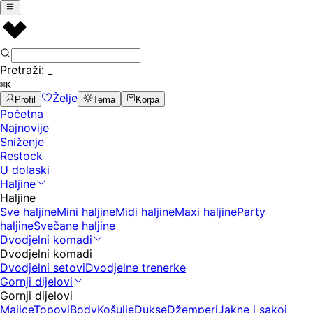
Pretraži:
_
⌘K
Želje
Profil
Tema
Korpa
Početna
Najnovije
Sniženje
Restock
U dolaski
Haljine
Haljine
Sve haljine
Mini haljine
Midi haljine
Maxi haljine
Party
haljine
Svečane haljine
Dvodjelni komadi
Dvodjelni komadi
Dvodjelni setovi
Dvodjelne trenerke
Gornji dijelovi
Gornji dijelovi
Majice
Topovi
Body
Košulje
Dukse
Džemperi
Jakne i sakoi