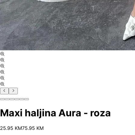
Maxi haljina Aura - roza
25
.
95
KM
75.95
KM