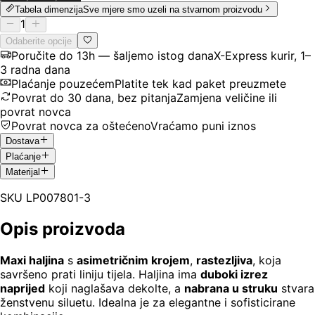
Tabela dimenzija
Sve mjere smo uzeli na stvarnom proizvodu
1
Odaberite opcije
Poručite do 13h — šaljemo istog dana
X-Express kurir, 1–
3 radna dana
Plaćanje pouzećem
Platite tek kad paket preuzmete
Povrat do 30 dana, bez pitanja
Zamjena veličine ili
povrat novca
Povrat novca za oštećeno
Vraćamo puni iznos
Dostava
Plaćanje
Materijal
SKU
LP007801-3
Opis proizvoda
Maxi haljina
s
asimetričnim krojem
,
rastezljiva
, koja
savršeno prati liniju tijela. Haljina ima
duboki izrez
naprijed
koji naglašava dekolte, a
nabrana u struku
stvara
ženstvenu siluetu. Idealna je za elegantne i sofisticirane