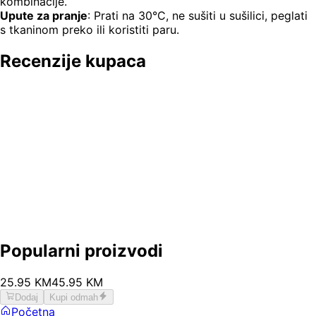
kombinacije.
Upute za pranje
: Prati na 30°C, ne sušiti u sušilici, peglati
s tkaninom preko ili koristiti paru.
Recenzije kupaca
Popularni proizvodi
25
.
95
KM
45.95
KM
Dodaj
Kupi odmah
Početna