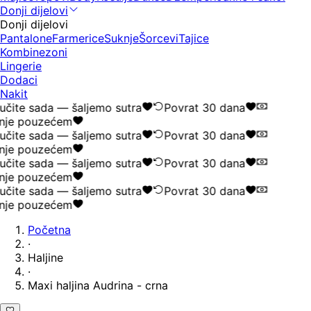
Donji dijelovi
Donji dijelovi
Pantalone
Farmerice
Suknje
Šorcevi
Tajice
Kombinezoni
Lingerie
Dodaci
Nakit
čite sada — šaljemo sutra
Povrat 30 dana
nje pouzećem
čite sada — šaljemo sutra
Povrat 30 dana
nje pouzećem
čite sada — šaljemo sutra
Povrat 30 dana
nje pouzećem
čite sada — šaljemo sutra
Povrat 30 dana
nje pouzećem
Početna
·
Haljine
·
Maxi haljina Audrina - crna