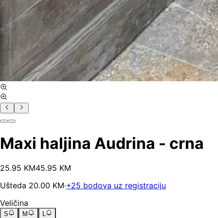
Maxi haljina Audrina - crna
25
.
95
KM
45.95
KM
Ušteda
20.00
KM
·
+
25
bodova uz registraciju
Veličina
S
M
L