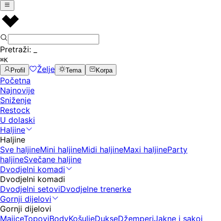
Pretraži:
_
⌘K
Želje
Profil
Tema
Korpa
Početna
Najnovije
Sniženje
Restock
U dolaski
Haljine
Haljine
Sve haljine
Mini haljine
Midi haljine
Maxi haljine
Party
haljine
Svečane haljine
Dvodjelni komadi
Dvodjelni komadi
Dvodjelni setovi
Dvodjelne trenerke
Gornji dijelovi
Gornji dijelovi
Majice
Topovi
Body
Košulje
Dukse
Džemperi
Jakne i sakoi