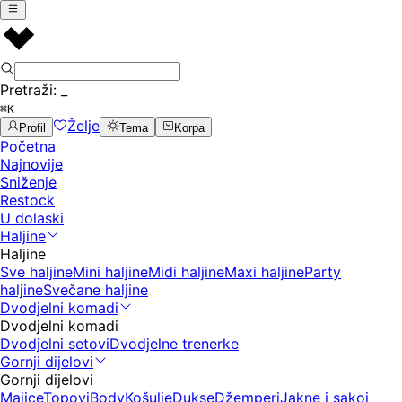
Pretraži:
_
⌘K
Želje
Profil
Tema
Korpa
Početna
Najnovije
Sniženje
Restock
U dolaski
Haljine
Haljine
Sve haljine
Mini haljine
Midi haljine
Maxi haljine
Party
haljine
Svečane haljine
Dvodjelni komadi
Dvodjelni komadi
Dvodjelni setovi
Dvodjelne trenerke
Gornji dijelovi
Gornji dijelovi
Majice
Topovi
Body
Košulje
Dukse
Džemperi
Jakne i sakoi