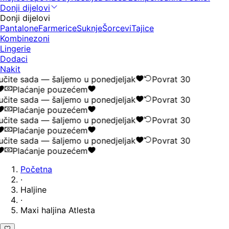
Donji dijelovi
Donji dijelovi
Pantalone
Farmerice
Suknje
Šorcevi
Tajice
Kombinezoni
Lingerie
Dodaci
Nakit
čite sada — šaljemo u ponedjeljak
Povrat 30
Plaćanje pouzećem
čite sada — šaljemo u ponedjeljak
Povrat 30
Plaćanje pouzećem
čite sada — šaljemo u ponedjeljak
Povrat 30
Plaćanje pouzećem
čite sada — šaljemo u ponedjeljak
Povrat 30
Plaćanje pouzećem
Početna
·
Haljine
·
Maxi haljina Atlesta