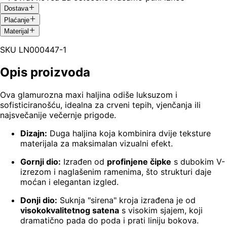
Dostava
Plaćanje
Materijal
SKU
LN000447-1
Opis proizvoda
Ova glamurozna maxi haljina odiše luksuzom i
sofisticiranošću, idealna za crveni tepih, vjenčanja ili
najsvečanije večernje prigode.
Dizajn:
Duga haljina koja kombinira dvije teksture
materijala za maksimalan vizualni efekt.
Gornji dio:
Izrađen od
profinjene čipke
s dubokim V-
izrezom i naglašenim ramenima, što strukturi daje
moćan i elegantan izgled.
Donji dio:
Suknja "sirena" kroja izrađena je od
visokokvalitetnog satena
s visokim sjajem, koji
dramatično pada do poda i prati liniju bokova.