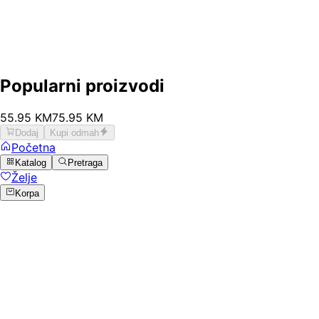
Popularni proizvodi
55
.
95
KM
75.95
KM
Dodaj
Kupi odmah
Početna
Katalog
Pretraga
Želje
Korpa