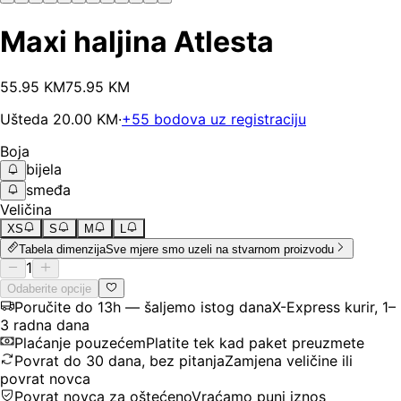
Maxi haljina Atlesta
55
.
95
KM
75.95
KM
Ušteda
20.00
KM
·
+
55
bodova uz registraciju
Boja
bijela
smeđa
Veličina
XS
S
M
L
Tabela dimenzija
Sve mjere smo uzeli na stvarnom proizvodu
1
Odaberite opcije
Poručite do 13h — šaljemo istog dana
X-Express kurir, 1–
3 radna dana
Plaćanje pouzećem
Platite tek kad paket preuzmete
Povrat do 30 dana, bez pitanja
Zamjena veličine ili
povrat novca
Povrat novca za oštećeno
Vraćamo puni iznos