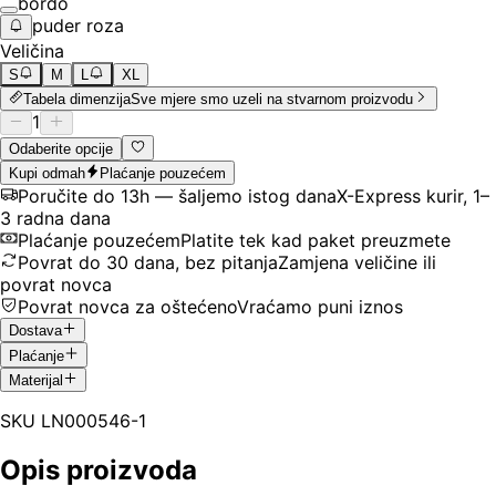
bordo
puder roza
Veličina
S
M
L
XL
Tabela dimenzija
Sve mjere smo uzeli na stvarnom proizvodu
1
Odaberite opcije
Kupi odmah
Plaćanje pouzećem
Poručite do 13h — šaljemo istog dana
X-Express kurir, 1–
3 radna dana
Plaćanje pouzećem
Platite tek kad paket preuzmete
Povrat do 30 dana, bez pitanja
Zamjena veličine ili
povrat novca
Povrat novca za oštećeno
Vraćamo puni iznos
Dostava
Plaćanje
Materijal
SKU
LN000546-1
Opis proizvoda