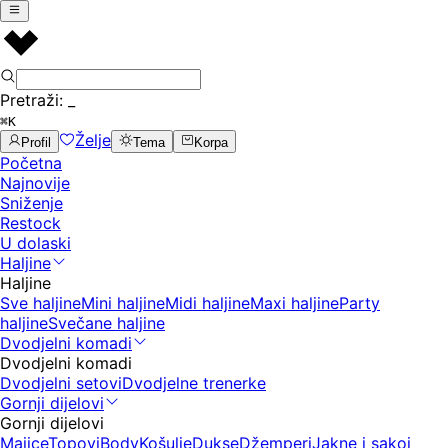
Pretraži:
_
⌘K
Želje
Profil
Tema
Korpa
Početna
Najnovije
Sniženje
Restock
U dolaski
Haljine
Haljine
Sve haljine
Mini haljine
Midi haljine
Maxi haljine
Party
haljine
Svečane haljine
Dvodjelni komadi
Dvodjelni komadi
Dvodjelni setovi
Dvodjelne trenerke
Gornji dijelovi
Gornji dijelovi
Majice
Topovi
Body
Košulje
Dukse
Džemperi
Jakne i sakoi