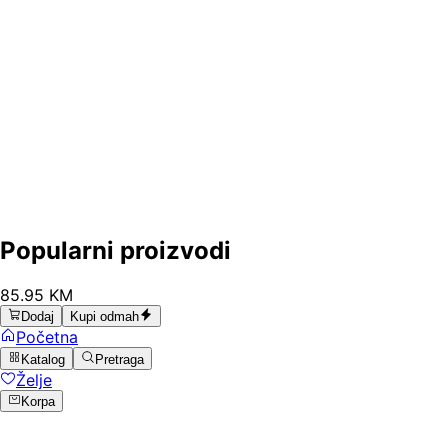
Popularni proizvodi
85
.
95
KM
Dodaj
Kupi odmah
Početna
Katalog
Pretraga
Želje
Korpa