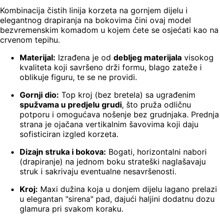
Kombinacija čistih linija korzeta na gornjem dijelu i
elegantnog drapiranja na bokovima čini ovaj model
bezvremenskim komadom u kojem ćete se osjećati kao na
crvenom tepihu.
Materijal:
Izrađena je od
debljeg materijala
visokog
kvaliteta koji savršeno drži formu, blago zateže i
oblikuje figuru, te se ne providi.
Gornji dio:
Top kroj (bez bretela) sa ugrađenim
spužvama u predjelu grudi
, što pruža odličnu
potporu i omogućava nošenje bez grudnjaka. Prednja
strana je ojačana vertikalnim šavovima koji daju
sofisticiran izgled korzeta.
Dizajn struka i bokova:
Bogati, horizontalni nabori
(drapiranje) na jednom boku strateški naglašavaju
struk i sakrivaju eventualne nesavršenosti.
Kroj:
Maxi dužina koja u donjem dijelu lagano prelazi
u elegantan "sirena" pad, dajući haljini dodatnu dozu
glamura pri svakom koraku.