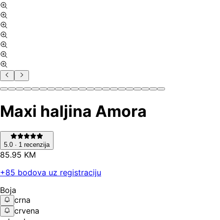
Maxi haljina Amora
5.0
·
1
recenzija
85
.
95
KM
+
85
bodova uz registraciju
Boja
crna
crvena