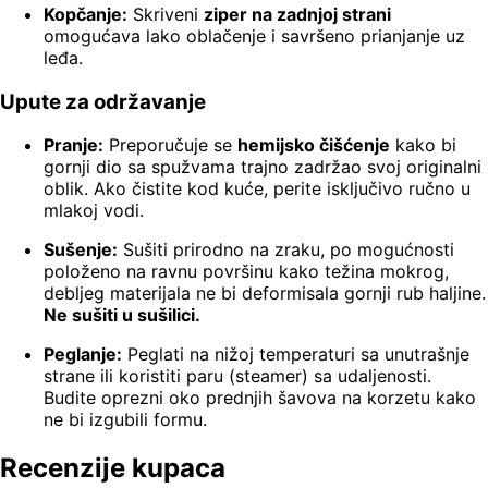
Kopčanje:
Skriveni
ziper na zadnjoj strani
omogućava lako oblačenje i savršeno prianjanje uz
leđa.
Upute za održavanje
Pranje:
Preporučuje se
hemijsko čišćenje
kako bi
gornji dio sa spužvama trajno zadržao svoj originalni
oblik. Ako čistite kod kuće, perite isključivo ručno u
mlakoj vodi.
Sušenje:
Sušiti prirodno na zraku, po mogućnosti
položeno na ravnu površinu kako težina mokrog,
debljeg materijala ne bi deformisala gornji rub haljine.
Ne sušiti u sušilici.
Peglanje:
Peglati na nižoj temperaturi sa unutrašnje
strane ili koristiti paru (steamer) sa udaljenosti.
Budite oprezni oko prednjih šavova na korzetu kako
ne bi izgubili formu.
Recenzije kupaca