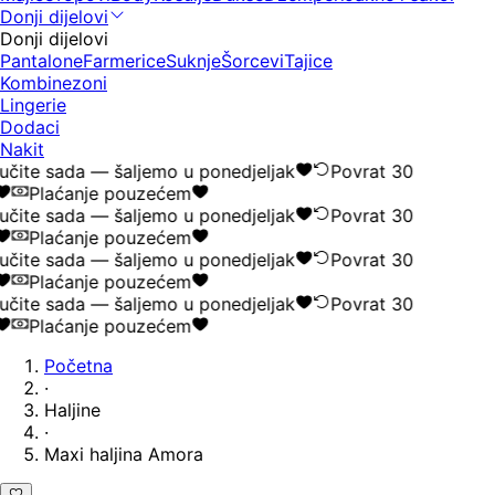
Donji dijelovi
Donji dijelovi
Pantalone
Farmerice
Suknje
Šorcevi
Tajice
Kombinezoni
Lingerie
Dodaci
Nakit
čite sada — šaljemo u ponedjeljak
Povrat 30
Plaćanje pouzećem
čite sada — šaljemo u ponedjeljak
Povrat 30
Plaćanje pouzećem
čite sada — šaljemo u ponedjeljak
Povrat 30
Plaćanje pouzećem
čite sada — šaljemo u ponedjeljak
Povrat 30
Plaćanje pouzećem
Početna
·
Haljine
·
Maxi haljina Amora