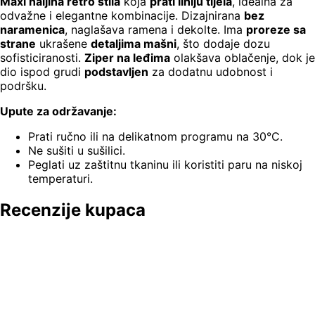
Maxi haljina retro stila
koja
prati liniju tijela
, idealna za
odvažne i elegantne kombinacije. Dizajnirana
bez
naramenica
, naglašava ramena i dekolte. Ima
proreze sa
strane
ukrašene
detaljima mašni
, što dodaje dozu
sofisticiranosti.
Ziper na leđima
olakšava oblačenje, dok je
dio ispod grudi
podstavljen
za dodatnu udobnost i
podršku.
Upute za održavanje:
Prati ručno ili na delikatnom programu na 30°C.
Ne sušiti u sušilici.
Peglati uz zaštitnu tkaninu ili koristiti paru na niskoj
temperaturi.
Recenzije kupaca