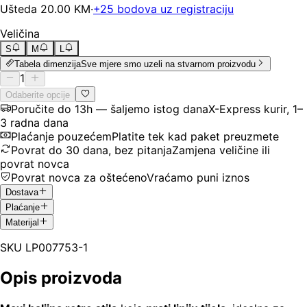
Ušteda
20.00
KM
·
+
25
bodova uz registraciju
Veličina
S
M
L
Tabela dimenzija
Sve mjere smo uzeli na stvarnom proizvodu
1
Odaberite opcije
Poručite do 13h — šaljemo istog dana
X-Express kurir, 1–
3 radna dana
Plaćanje pouzećem
Platite tek kad paket preuzmete
Povrat do 30 dana, bez pitanja
Zamjena veličine ili
povrat novca
Povrat novca za oštećeno
Vraćamo puni iznos
Dostava
Plaćanje
Materijal
SKU
LP007753-1
Opis proizvoda