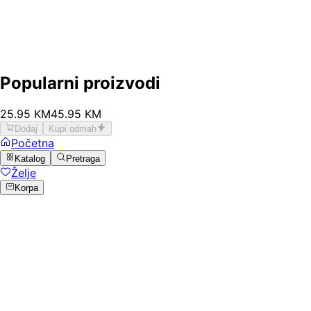
Popularni proizvodi
25
.
95
KM
45.95
KM
Dodaj
Kupi odmah
Početna
Katalog
Pretraga
Želje
Korpa