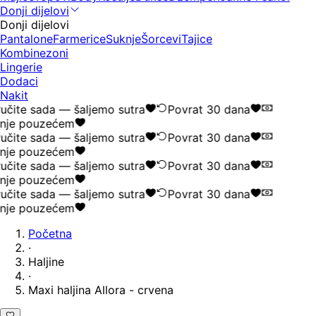
Donji dijelovi
Donji dijelovi
Pantalone
Farmerice
Suknje
Šorcevi
Tajice
Kombinezoni
Lingerie
Dodaci
Nakit
čite sada — šaljemo sutra
Povrat 30 dana
nje pouzećem
čite sada — šaljemo sutra
Povrat 30 dana
nje pouzećem
čite sada — šaljemo sutra
Povrat 30 dana
nje pouzećem
čite sada — šaljemo sutra
Povrat 30 dana
nje pouzećem
Početna
·
Haljine
·
Maxi haljina Allora - crvena