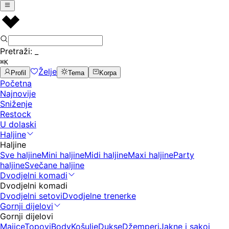
Pretraži:
_
⌘K
Želje
Profil
Tema
Korpa
Početna
Najnovije
Sniženje
Restock
U dolaski
Haljine
Haljine
Sve haljine
Mini haljine
Midi haljine
Maxi haljine
Party
haljine
Svečane haljine
Dvodjelni komadi
Dvodjelni komadi
Dvodjelni setovi
Dvodjelne trenerke
Gornji dijelovi
Gornji dijelovi
Majice
Topovi
Body
Košulje
Dukse
Džemperi
Jakne i sakoi