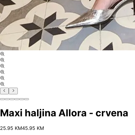
Maxi haljina Allora - crvena
25
.
95
KM
45.95
KM