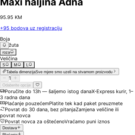
Maxi haljina Adna
95
.
95
KM
+
95
bodova uz registraciju
Boja
žuta
roza
Veličina
S
M
L
Tabela dimenzija
Sve mjere smo uzeli na stvarnom proizvodu
1
Odaberite opcije
Poručite do 13h — šaljemo istog dana
X-Express kurir, 1–
3 radna dana
Plaćanje pouzećem
Platite tek kad paket preuzmete
Povrat do 30 dana, bez pitanja
Zamjena veličine ili
povrat novca
Povrat novca za oštećeno
Vraćamo puni iznos
Dostava
Plaćanje