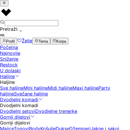
Pretraži:
_
⌘K
Želje
Profil
Tema
Korpa
Početna
Najnovije
Sniženje
Restock
U dolaski
Haljine
Haljine
Sve haljine
Mini haljine
Midi haljine
Maxi haljine
Party
haljine
Svečane haljine
Dvodjelni komadi
Dvodjelni komadi
Dvodjelni setovi
Dvodjelne trenerke
Gornji dijelovi
Gornji dijelovi
Majice
Topovi
Body
Košulje
Dukse
Džemperi
Jakne i sakoi