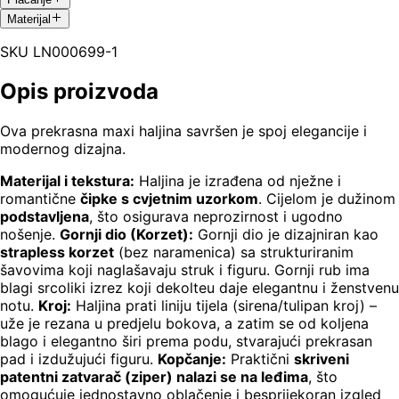
Materijal
SKU
LN000699-1
Opis proizvoda
Ova prekrasna maxi haljina savršen je spoj elegancije i
modernog dizajna.
Materijal i tekstura:
Haljina je izrađena od nježne i
romantične
čipke s cvjetnim uzorkom
. Cijelom je dužinom
podstavljena
, što osigurava neprozirnost i ugodno
nošenje.
Gornji dio (Korzet):
Gornji dio je dizajniran kao
strapless korzet
(bez naramenica) sa strukturiranim
šavovima koji naglašavaju struk i figuru. Gornji rub ima
blagi srcoliki izrez koji dekolteu daje elegantnu i ženstvenu
notu.
Kroj:
Haljina prati liniju tijela (sirena/tulipan kroj) –
uže je rezana u predjelu bokova, a zatim se od koljena
blago i elegantno širi prema podu, stvarajući prekrasan
pad i izdužujući figuru.
Kopčanje:
Praktični
skriveni
patentni zatvarač (ziper) nalazi se na leđima
, što
omogućuje jednostavno oblačenje i besprijekoran izgled