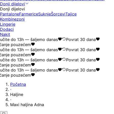
Donji dijelovi
Donji dijelovi
Pantalone
Farmerice
Suknje
Šorcevi
Tajice
Kombinezoni
Lingerie
Dodaci
Nakit
učite do 13h — šaljemo danas
Povrat 30 dana
ćanje pouzećem
učite do 13h — šaljemo danas
Povrat 30 dana
ćanje pouzećem
učite do 13h — šaljemo danas
Povrat 30 dana
ćanje pouzećem
učite do 13h — šaljemo danas
Povrat 30 dana
ćanje pouzećem
Početna
·
Haljine
·
Maxi haljina Adna