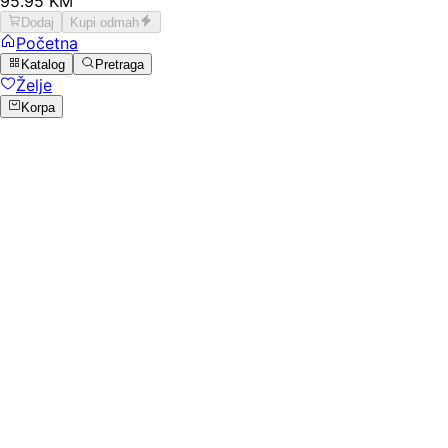
95
.
95
KM
Dodaj
Kupi odmah
Početna
Katalog
Pretraga
Želje
Korpa