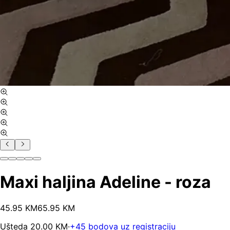
Maxi haljina Adeline - roza
45
.
95
KM
65.95
KM
Ušteda
20.00
KM
·
+
45
bodova uz registraciju