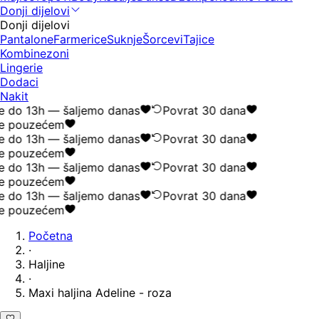
Donji dijelovi
Donji dijelovi
Pantalone
Farmerice
Suknje
Šorcevi
Tajice
Kombinezoni
Lingerie
Dodaci
Nakit
e do 13h — šaljemo danas
Povrat 30 dana
e pouzećem
e do 13h — šaljemo danas
Povrat 30 dana
e pouzećem
e do 13h — šaljemo danas
Povrat 30 dana
e pouzećem
e do 13h — šaljemo danas
Povrat 30 dana
e pouzećem
Početna
·
Haljine
·
Maxi haljina Adeline - roza