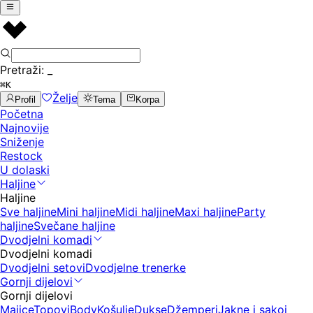
Pretraži:
_
⌘K
Želje
Profil
Tema
Korpa
Početna
Najnovije
Sniženje
Restock
U dolaski
Haljine
Haljine
Sve haljine
Mini haljine
Midi haljine
Maxi haljine
Party
haljine
Svečane haljine
Dvodjelni komadi
Dvodjelni komadi
Dvodjelni setovi
Dvodjelne trenerke
Gornji dijelovi
Gornji dijelovi
Majice
Topovi
Body
Košulje
Dukse
Džemperi
Jakne i sakoi