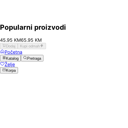
Popularni proizvodi
45
.
95
KM
65.95
KM
Dodaj
Kupi odmah
Početna
Katalog
Pretraga
Želje
Korpa