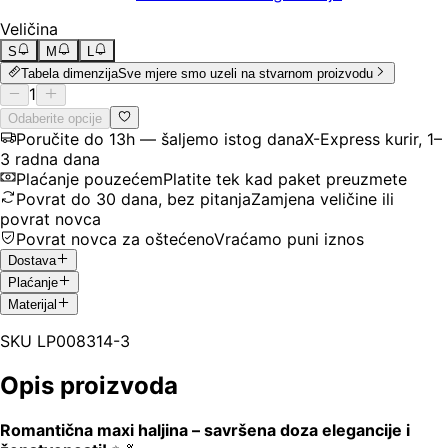
Veličina
S
M
L
Tabela dimenzija
Sve mjere smo uzeli na stvarnom proizvodu
1
Odaberite opcije
Poručite do 13h — šaljemo istog dana
X-Express kurir, 1–
3 radna dana
Plaćanje pouzećem
Platite tek kad paket preuzmete
Povrat do 30 dana, bez pitanja
Zamjena veličine ili
povrat novca
Povrat novca za oštećeno
Vraćamo puni iznos
Dostava
Plaćanje
Materijal
SKU
LP008314-3
Opis proizvoda
Romantična maxi haljina – savršena doza elegancije i