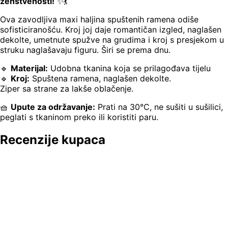
ženstvenosti!
✨💃
Ova zavodljiva maxi haljina spuštenih ramena odiše
sofisticiranošću. Kroj joj daje romantičan izgled, naglašen
dekolte, umetnute spužve na grudima i kroj s presjekom u
struku naglašavaju figuru. Širi se prema dnu.
🔹
Materijal:
Udobna tkanina koja se prilagođava tijelu
🔹
Kroj:
Spuštena ramena, naglašen dekolte.
Ziper sa strane za lakše oblačenje.
🧺
Upute za održavanje:
Prati na 30°C, ne sušiti u sušilici,
peglati s tkaninom preko ili koristiti paru.
Recenzije kupaca