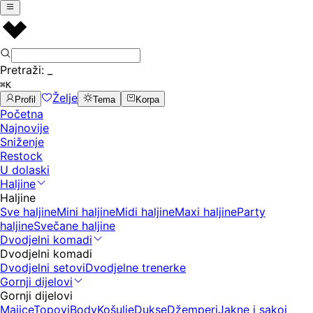
Pretraži:
_
⌘K
Želje
Profil
Tema
Korpa
Početna
Najnovije
Sniženje
Restock
U dolaski
Haljine
Haljine
Sve haljine
Mini haljine
Midi haljine
Maxi haljine
Party
haljine
Svečane haljine
Dvodjelni komadi
Dvodjelni komadi
Dvodjelni setovi
Dvodjelne trenerke
Gornji dijelovi
Gornji dijelovi
Majice
Topovi
Body
Košulje
Dukse
Džemperi
Jakne i sakoi