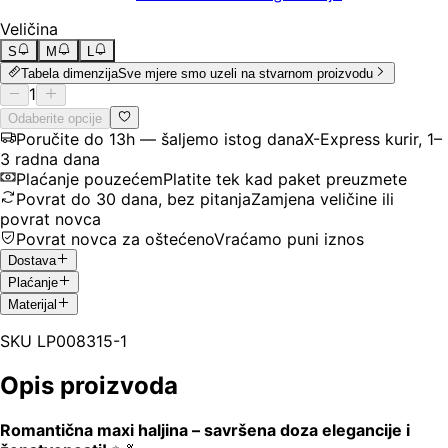
Veličina
S
M
L
Tabela dimenzija
Sve mjere smo uzeli na stvarnom proizvodu
1
Odaberite opcije
Poručite do 13h — šaljemo istog dana
X-Express kurir, 1–
3 radna dana
Plaćanje pouzećem
Platite tek kad paket preuzmete
Povrat do 30 dana, bez pitanja
Zamjena veličine ili
povrat novca
Povrat novca za oštećeno
Vraćamo puni iznos
Dostava
Plaćanje
Materijal
SKU
LP008315-1
Opis proizvoda
Romantična maxi haljina – savršena doza elegancije i