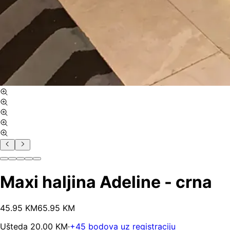
Maxi haljina Adeline - crna
45
.
95
KM
65.95
KM
Ušteda
20.00
KM
·
+
45
bodova uz registraciju