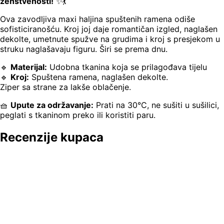
ženstvenosti!
✨💃
Ova zavodljiva maxi haljina spuštenih ramena odiše
sofisticiranošću. Kroj joj daje romantičan izgled, naglašen
dekolte, umetnute spužve na grudima i kroj s presjekom u
struku naglašavaju figuru. Širi se prema dnu.
🔹
Materijal:
Udobna tkanina koja se prilagođava tijelu
🔹
Kroj:
Spuštena ramena, naglašen dekolte.
Ziper sa strane za lakše oblačenje.
🧺
Upute za održavanje:
Prati na 30°C, ne sušiti u sušilici,
peglati s tkaninom preko ili koristiti paru.
Recenzije kupaca