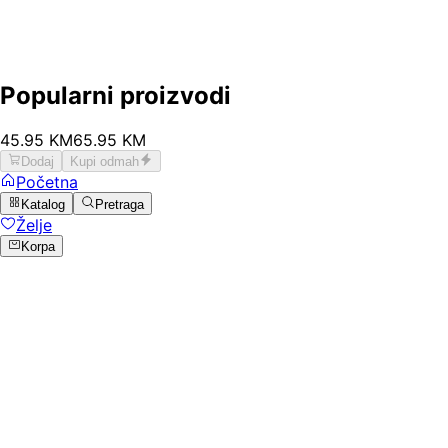
Popularni proizvodi
45
.
95
KM
65.95
KM
Dodaj
Kupi odmah
Početna
Katalog
Pretraga
Želje
Korpa