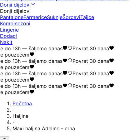
Donji dijelovi
Donji dijelovi
Pantalone
Farmerice
Suknje
Šorcevi
Tajice
Kombinezoni
Lingerie
Dodaci
Nakit
e do 13h — šaljemo danas
Povrat 30 dana
je pouzećem
e do 13h — šaljemo danas
Povrat 30 dana
je pouzećem
e do 13h — šaljemo danas
Povrat 30 dana
je pouzećem
e do 13h — šaljemo danas
Povrat 30 dana
je pouzećem
Početna
·
Haljine
·
Maxi haljina Adeline - crna