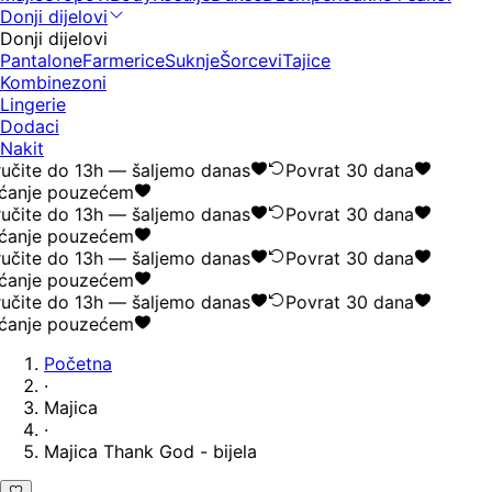
Donji dijelovi
Donji dijelovi
Pantalone
Farmerice
Suknje
Šorcevi
Tajice
Kombinezoni
Lingerie
Dodaci
Nakit
učite do 13h — šaljemo danas
Povrat 30 dana
ćanje pouzećem
učite do 13h — šaljemo danas
Povrat 30 dana
ćanje pouzećem
učite do 13h — šaljemo danas
Povrat 30 dana
ćanje pouzećem
učite do 13h — šaljemo danas
Povrat 30 dana
ćanje pouzećem
Početna
·
Majica
·
Majica Thank God - bijela