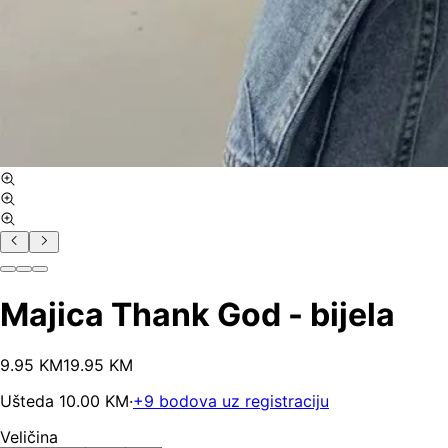
Majica Thank God - bijela
9
.
95
KM
19.95
KM
Ušteda
10.00
KM
·
+
9
bodova uz registraciju
Veličina