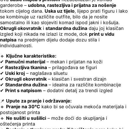
garderobe –
udobna, rastezljiva i prijatna za nošenje
tokom cijelog dana.
Uska uz tijelo
, lijepo prati figuru i lako
se kombinuje uz različite outfite, bilo da je nosite
samostalno ili kao slojeviti komad ispod jakni i košulja.
Okrugli okovratnik
i
standardna dužina
daju joj klasičan
izgled koji nikada ne izlazi iz mode, dok
print u vidu
natpisa
na prednjem dijelu dodaje dozu stila i
individualnosti.
🔹
Ključne karakteristike:
✔
Pamučni materijal
– mekan i prijatan na koži
✔
Rastezljiva tkanina
– prilagođava se figuri
✔
Uski kroj
– naglašava siluetu
✔
Okrugli okovratnik
– klasičan i svestran dizajn
✔
Standardna dužina
– idealna za različite kombinacije
✔
Print s natpisom
– dodatni detalj za trendi izgled
📌
Upute za pranje i održavanje:
🔹
Pranje na 30°C
kako bi se očuvala mekoća materijala i
postojanost printa
🔹
Ne sušiti u sušilici
– može doći do skupljanja i
oštećenja printa