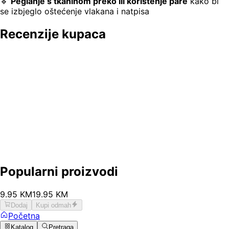
🔹
Peglanje s tkaninom preko ili korištenje pare
kako bi
se izbjeglo oštećenje vlakana i natpisa
Recenzije kupaca
Popularni proizvodi
9
.
95
KM
19.95
KM
Dodaj
Kupi odmah
Početna
Katalog
Pretraga