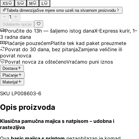
XS
S
M
L
Tabela dimenzija
Sve mjere smo uzeli na stvarnom proizvodu
1
Odaberite opcije
Poručite do 13h — šaljemo istog dana
X-Express kurir, 1–
3 radna dana
Plaćanje pouzećem
Platite tek kad paket preuzmete
Povrat do 30 dana, bez pitanja
Zamjena veličine ili
povrat novca
Povrat novca za oštećeno
Vraćamo puni iznos
Dostava
Plaćanje
Materijal
SKU
LP008603-6
Opis proizvoda
Klasična pamučna majica s natpisom – udobna i
rastezljiva
Ova
basic majica s printom
nezaobilazan je komad