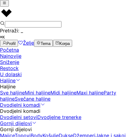
Pretraži:
_
⌘K
Želje
Profil
Tema
Korpa
Početna
Najnovije
Sniženje
Restock
U dolaski
Haljine
Haljine
Sve haljine
Mini haljine
Midi haljine
Maxi haljine
Party
haljine
Svečane haljine
Dvodjelni komadi
Dvodjelni komadi
Dvodjelni setovi
Dvodjelne trenerke
Gornji dijelovi
Gornji dijelovi
Majice
Topovi
Body
Košulje
Dukse
Džemperi
Jakne i sakoi