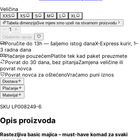
Veličina
XXS
XS
S
M
L
XL
Tabela dimenzija
Sve mjere smo uzeli na stvarnom proizvodu
1
Odaberite opcije
Poručite do 13h — šaljemo istog dana
X-Express kurir, 1–
3 radna dana
Plaćanje pouzećem
Platite tek kad paket preuzmete
Povrat do 30 dana, bez pitanja
Zamjena veličine ili
povrat novca
Povrat novca za oštećeno
Vraćamo puni iznos
Dostava
Plaćanje
Materijal
SKU
LP008249-6
Opis proizvoda
Rastezljiva basic majica – must-have komad za svaki