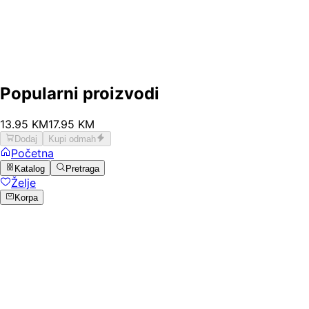
Popularni proizvodi
13
.
95
KM
17.95
KM
Dodaj
Kupi odmah
Početna
Katalog
Pretraga
Želje
Korpa