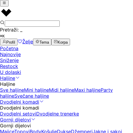
Pretraži:
_
⌘K
Želje
Profil
Tema
Korpa
Početna
Najnovije
Sniženje
Restock
U dolaski
Haljine
Haljine
Sve haljine
Mini haljine
Midi haljine
Maxi haljine
Party
haljine
Svečane haljine
Dvodjelni komadi
Dvodjelni komadi
Dvodjelni setovi
Dvodjelne trenerke
Gornji dijelovi
Gornji dijelovi
Majice
Topovi
Body
Košulje
Dukse
Džemperi
Jakne i sakoi