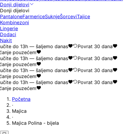
Donji dijelovi
Donji dijelovi
Pantalone
Farmerice
Suknje
Šorcevi
Tajice
Kombinezoni
Lingerie
Dodaci
Nakit
učite do 13h — šaljemo danas
Povrat 30 dana
ćanje pouzećem
učite do 13h — šaljemo danas
Povrat 30 dana
ćanje pouzećem
učite do 13h — šaljemo danas
Povrat 30 dana
ćanje pouzećem
učite do 13h — šaljemo danas
Povrat 30 dana
ćanje pouzećem
Početna
·
Majica
·
Majica Polina - bijela