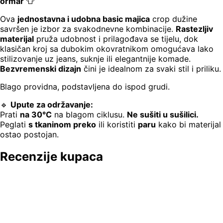
ormar
👕
Ova
jednostavna i udobna basic majica
crop dužine
savršen je izbor za svakodnevne kombinacije.
Rastezljiv
materijal
pruža udobnost i prilagođava se tijelu, dok
klasičan kroj sa dubokim okovratnikom omogućava lako
stilizovanje uz jeans, suknje ili elegantnije komade.
Bezvremenski dizajn
čini je idealnom za svaki stil i priliku.
Blago providna, podstavljena do ispod grudi.
🔹
Upute za održavanje:
Prati
na 30°C
na blagom ciklusu.
Ne sušiti u sušilici.
Peglati
s tkaninom preko
ili koristiti
paru
kako bi materijal
ostao postojan.
Recenzije kupaca