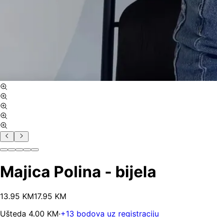
Majica Polina - bijela
13
.
95
KM
17.95
KM
Ušteda
4.00
KM
·
+
13
bodova uz registraciju