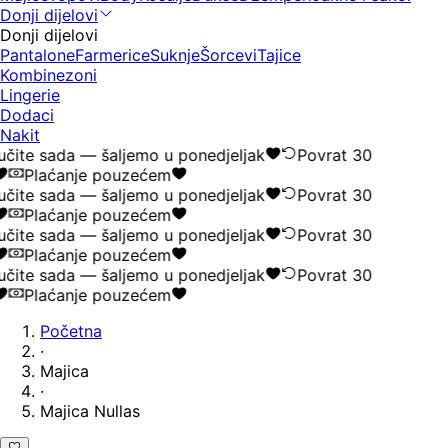
Donji dijelovi
Donji dijelovi
Pantalone
Farmerice
Suknje
Šorcevi
Tajice
Kombinezoni
Lingerie
Dodaci
Nakit
čite sada — šaljemo u ponedjeljak
Povrat 30
Plaćanje pouzećem
čite sada — šaljemo u ponedjeljak
Povrat 30
Plaćanje pouzećem
čite sada — šaljemo u ponedjeljak
Povrat 30
Plaćanje pouzećem
čite sada — šaljemo u ponedjeljak
Povrat 30
Plaćanje pouzećem
Početna
·
Majica
·
Majica Nullas