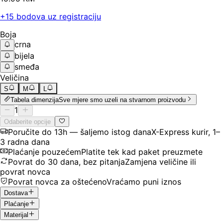
+
15
bodova uz registraciju
Boja
crna
bijela
smeđa
Veličina
S
M
L
Tabela dimenzija
Sve mjere smo uzeli na stvarnom proizvodu
1
Odaberite opcije
Poručite do 13h — šaljemo istog dana
X-Express kurir, 1–
3 radna dana
Plaćanje pouzećem
Platite tek kad paket preuzmete
Povrat do 30 dana, bez pitanja
Zamjena veličine ili
povrat novca
Povrat novca za oštećeno
Vraćamo puni iznos
Dostava
Plaćanje
Materijal