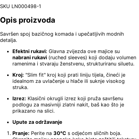
SKU
LN000498-1
Opis proizvoda
Savršen spoj bazičnog komada i upečatljivih modnih
detalja.
Efektni rukavi:
Glavna zvijezda ove majice su
nabrani rukavi
(ruched sleeves) koji dodaju volumen
ramenima i stvaraju ženstvenu, strukturiranu siluetu.
Kroj:
"Slim fit" kroj koji prati liniju tijela, čineći je
idealnom za uvlačenje u hlače ili suknje visokog
struka.
Izrez:
Klasični okrugli izrez koji pruža savršenu
podlogu za masivniji zlatni nakit, baš kao što je
prikazano na slici.
Upute za održavanje
Pranje:
Perite na
30°C
s odjećom sličnih boja.