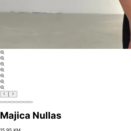
Majica Nullas
15
.
95
KM