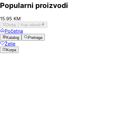
Popularni proizvodi
15
.
95
KM
Dodaj
Kupi odmah
Početna
Katalog
Pretraga
Želje
Korpa