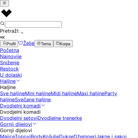
Pretraži:
_
⌘K
Želje
Profil
Tema
Korpa
Početna
Najnovije
Sniženje
Restock
U dolaski
Haljine
Haljine
Sve haljine
Mini haljine
Midi haljine
Maxi haljine
Party
haljine
Svečane haljine
Dvodjelni komadi
Dvodjelni komadi
Dvodjelni setovi
Dvodjelne trenerke
Gornji dijelovi
Gornji dijelovi
Majice
Topovi
Body
Košulje
Dukse
Džemperi
Jakne i sakoi