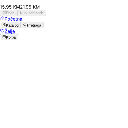
15
.
95
KM
21.95
KM
Dodaj
Kupi odmah
Početna
Katalog
Pretraga
Želje
Korpa