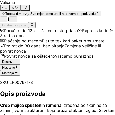
Veličina
S
M
L
Tabela dimenzija
Sve mjere smo uzeli na stvarnom proizvodu
1
Odaberite opcije
Poručite do 13h — šaljemo istog dana
X-Express kurir, 1–
3 radna dana
Plaćanje pouzećem
Platite tek kad paket preuzmete
Povrat do 30 dana, bez pitanja
Zamjena veličine ili
povrat novca
Povrat novca za oštećeno
Vraćamo puni iznos
Dostava
Plaćanje
Materijal
SKU
LP007671-3
Opis proizvoda
Crop majica spuštenih ramena
izrađena od tkanine sa
zanimljivom strukturom koja pruža efektan izgled. Savršen