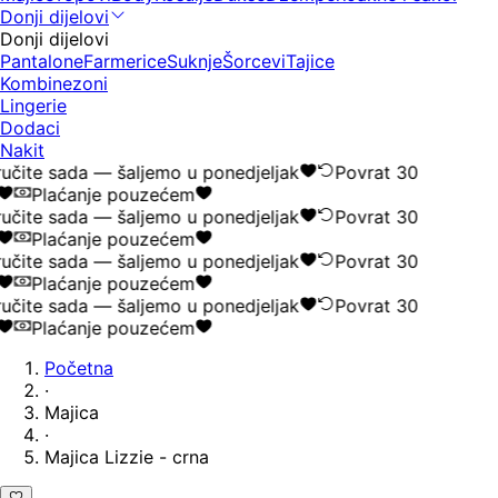
Donji dijelovi
Donji dijelovi
Pantalone
Farmerice
Suknje
Šorcevi
Tajice
Kombinezoni
Lingerie
Dodaci
Nakit
učite sada — šaljemo u ponedjeljak
Povrat 30
Plaćanje pouzećem
učite sada — šaljemo u ponedjeljak
Povrat 30
Plaćanje pouzećem
učite sada — šaljemo u ponedjeljak
Povrat 30
Plaćanje pouzećem
učite sada — šaljemo u ponedjeljak
Povrat 30
Plaćanje pouzećem
Početna
·
Majica
·
Majica Lizzie - crna