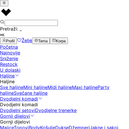
Pretraži:
_
⌘K
Želje
Profil
Tema
Korpa
Početna
Najnovije
Sniženje
Restock
U dolaski
Haljine
Haljine
Sve haljine
Mini haljine
Midi haljine
Maxi haljine
Party
haljine
Svečane haljine
Dvodjelni komadi
Dvodjelni komadi
Dvodjelni setovi
Dvodjelne trenerke
Gornji dijelovi
Gornji dijelovi
Majice
Topovi
Body
Košulje
Dukse
Džemperi
Jakne i sakoi