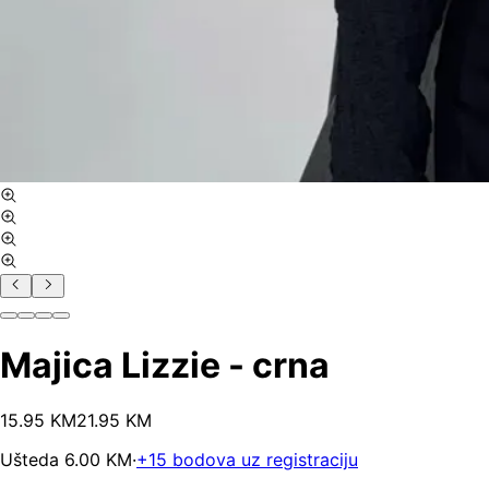
Majica Lizzie - crna
15
.
95
KM
21.95
KM
Ušteda
6.00
KM
·
+
15
bodova uz registraciju