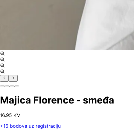
Majica Florence - smeđa
16
.
95
KM
+
16
bodova uz registraciju