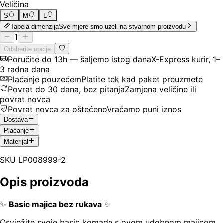
Veličina
S
M
L
Tabela dimenzija
Sve mjere smo uzeli na stvarnom proizvodu
1
Odaberite opcije
Poručite do 13h — šaljemo istog dana
X-Express kurir, 1–
3 radna dana
Plaćanje pouzećem
Platite tek kad paket preuzmete
Povrat do 30 dana, bez pitanja
Zamjena veličine ili
povrat novca
Povrat novca za oštećeno
Vraćamo puni iznos
Dostava
Plaćanje
Materijal
SKU
LP008999-2
Opis proizvoda
✨
Basic majica bez rukava
✨
Osvježite svoje basic komade s ovom udobnom majicom