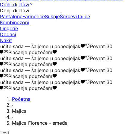
Donji dijelovi
Donji dijelovi
Pantalone
Farmerice
Suknje
Šorcevi
Tajice
Kombinezoni
Lingerie
Dodaci
Nakit
učite sada — šaljemo u ponedjeljak
Povrat 30
Plaćanje pouzećem
učite sada — šaljemo u ponedjeljak
Povrat 30
Plaćanje pouzećem
učite sada — šaljemo u ponedjeljak
Povrat 30
Plaćanje pouzećem
učite sada — šaljemo u ponedjeljak
Povrat 30
Plaćanje pouzećem
Početna
·
Majica
·
Majica Florence - smeđa