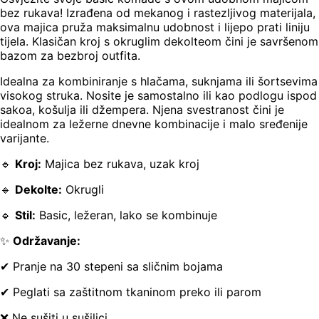
bez rukava! Izrađena od mekanog i rastezljivog materijala,
ova majica pruža maksimalnu udobnost i lijepo prati liniju
tijela. Klasičan kroj s okruglim dekolteom čini je savršenom
bazom za bezbroj outfita.
Idealna za kombiniranje s hlačama, suknjama ili šortsevima
visokog struka. Nosite je samostalno ili kao podlogu ispod
sakoa, košulja ili džempera. Njena svestranost čini je
idealnom za ležerne dnevne kombinacije i malo sređenije
varijante.
🔹
Kroj:
Majica bez rukava, uzak kroj
🔹
Dekolte:
Okrugli
🔹
Stil:
Basic, ležeran, lako se kombinuje
✨
Održavanje:
✔ Pranje na 30 stepeni sa sličnim bojama
✔ Peglati sa zaštitnom tkaninom preko ili parom
❌ Ne sušiti u sušilici