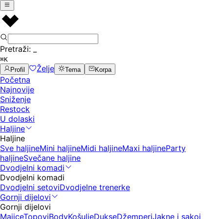
Pretraži:
_
⌘K
Želje
Profil
Tema
Korpa
Početna
Najnovije
Sniženje
Restock
U dolaski
Haljine
Haljine
Sve haljine
Mini haljine
Midi haljine
Maxi haljine
Party
haljine
Svečane haljine
Dvodjelni komadi
Dvodjelni komadi
Dvodjelni setovi
Dvodjelne trenerke
Gornji dijelovi
Gornji dijelovi
Majice
Topovi
Body
Košulje
Dukse
Džemperi
Jakne i sakoi