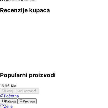
Recenzije kupaca
Popularni proizvodi
16
.
95
KM
Dodaj
Kupi odmah
Početna
Katalog
Pretraga
Želje