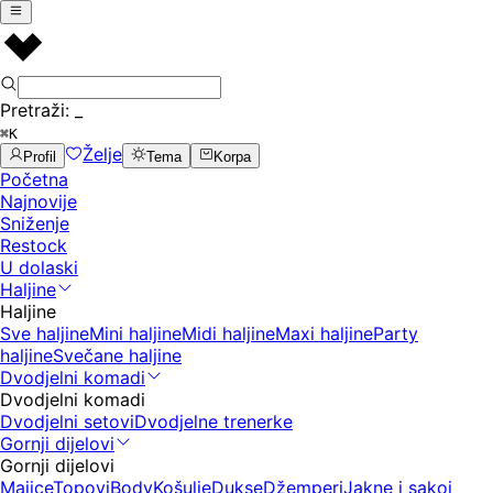
Pretraži:
_
⌘K
Želje
Profil
Tema
Korpa
Početna
Najnovije
Sniženje
Restock
U dolaski
Haljine
Haljine
Sve haljine
Mini haljine
Midi haljine
Maxi haljine
Party
haljine
Svečane haljine
Dvodjelni komadi
Dvodjelni komadi
Dvodjelni setovi
Dvodjelne trenerke
Gornji dijelovi
Gornji dijelovi
Majice
Topovi
Body
Košulje
Dukse
Džemperi
Jakne i sakoi