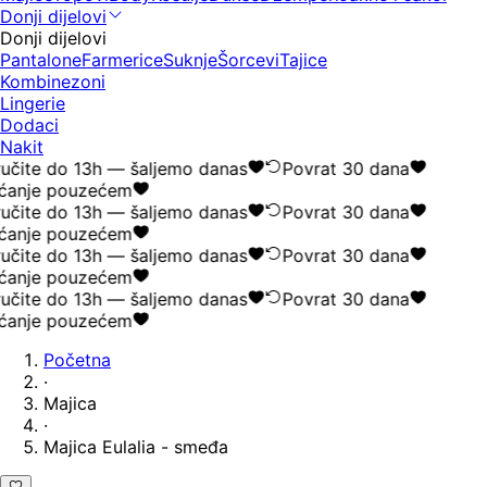
Donji dijelovi
Donji dijelovi
Pantalone
Farmerice
Suknje
Šorcevi
Tajice
Kombinezoni
Lingerie
Dodaci
Nakit
čite do 13h — šaljemo danas
Povrat 30 dana
ćanje pouzećem
čite do 13h — šaljemo danas
Povrat 30 dana
ćanje pouzećem
čite do 13h — šaljemo danas
Povrat 30 dana
ćanje pouzećem
čite do 13h — šaljemo danas
Povrat 30 dana
ćanje pouzećem
Početna
·
Majica
·
Majica Eulalia - smeđa