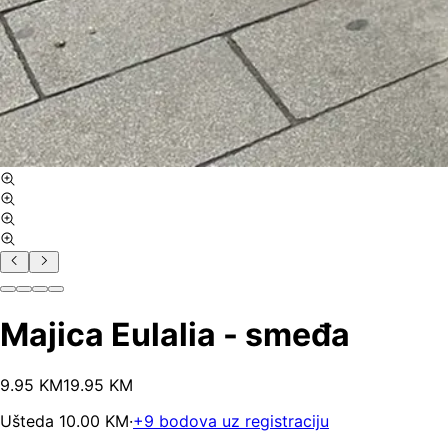
Majica Eulalia - smeđa
9
.
95
KM
19.95
KM
Ušteda
10.00
KM
·
+
9
bodova uz registraciju