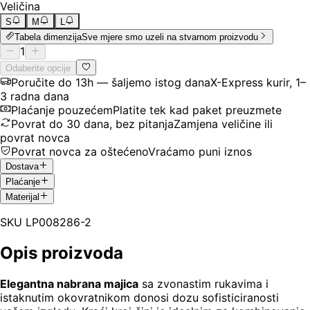
Veličina
S
M
L
Tabela dimenzija
Sve mjere smo uzeli na stvarnom proizvodu
1
Odaberite opcije
Poručite do 13h — šaljemo istog dana
X-Express kurir, 1–
3 radna dana
Plaćanje pouzećem
Platite tek kad paket preuzmete
Povrat do 30 dana, bez pitanja
Zamjena veličine ili
povrat novca
Povrat novca za oštećeno
Vraćamo puni iznos
Dostava
Plaćanje
Materijal
SKU
LP008286-2
Opis proizvoda
Elegantna nabrana majica
sa zvonastim rukavima i
istaknutim okovratnikom donosi dozu sofisticiranosti