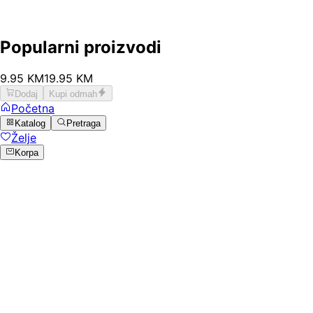
Popularni proizvodi
9
.
95
KM
19.95
KM
Dodaj
Kupi odmah
Početna
Katalog
Pretraga
Želje
Korpa