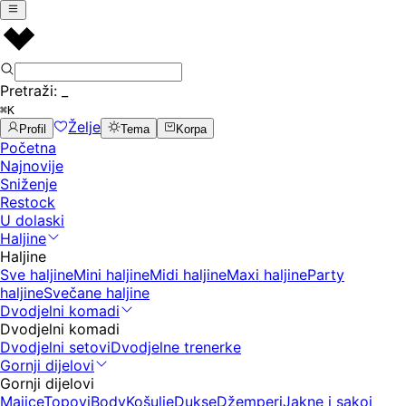
Pretraži:
_
⌘K
Želje
Profil
Tema
Korpa
Početna
Najnovije
Sniženje
Restock
U dolaski
Haljine
Haljine
Sve haljine
Mini haljine
Midi haljine
Maxi haljine
Party
haljine
Svečane haljine
Dvodjelni komadi
Dvodjelni komadi
Dvodjelni setovi
Dvodjelne trenerke
Gornji dijelovi
Gornji dijelovi
Majice
Topovi
Body
Košulje
Dukse
Džemperi
Jakne i sakoi