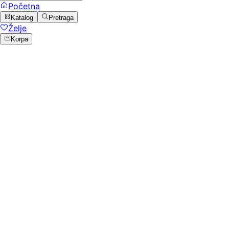
Početna
Katalog
Pretraga
Želje
Korpa