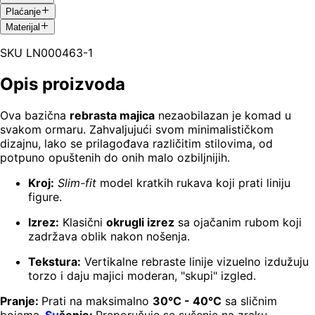
Plaćanje
Materijal
SKU
LN000463-1
Opis proizvoda
Ova bazična
rebrasta majica
nezaobilazan je komad u
svakom ormaru. Zahvaljujući svom minimalističkom
dizajnu, lako se prilagođava različitim stilovima, od
potpuno opuštenih do onih malo ozbiljnijih.
Kroj:
Slim-fit
model kratkih rukava koji prati liniju
figure.
Izrez:
Klasični
okrugli izrez
sa ojačanim rubom koji
zadržava oblik nakon nošenja.
Tekstura:
Vertikalne rebraste linije vizuelno izdužuju
torzo i daju majici moderan, "skupi" izgled.
Pranje:
Prati na maksimalno
30°C - 40°C
sa sličnim