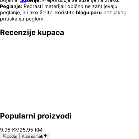
bojama.
Su
šenje:
Preporučuje se sušenje na zraku.
Peglanje:
Rebrasti materijali obično ne zahtijevaju
peglanje, ali ako želite, koristite
blagu paru
bez jakog
pritiskanja peglom.
Recenzije kupaca
Popularni proizvodi
9
.
95
KM
25.95
KM
Dodaj
Kupi odmah