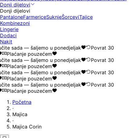
Donji dijelovi
Donji dijelovi
Pantalone
Farmerice
Suknje
Šorcevi
Tajice
Kombinezoni
Lingerie
Dodaci
Nakit
čite sada — šaljemo u ponedjeljak
Povrat 30
Plaćanje pouzećem
čite sada — šaljemo u ponedjeljak
Povrat 30
Plaćanje pouzećem
čite sada — šaljemo u ponedjeljak
Povrat 30
Plaćanje pouzećem
čite sada — šaljemo u ponedjeljak
Povrat 30
Plaćanje pouzećem
Početna
·
Majica
·
Majica Corin