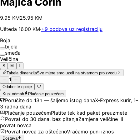
Majica Corin
9
.
95
KM
25.95
KM
Ušteda
16.00
KM
·
+
9
bodova uz registraciju
Boja
bijela
smeđa
Veličina
S
M
L
Tabela dimenzija
Sve mjere smo uzeli na stvarnom proizvodu
1
Odaberite opcije
Kupi odmah
Plaćanje pouzećem
Poručite do 13h — šaljemo istog dana
X-Express kurir, 1–
3 radna dana
Plaćanje pouzećem
Platite tek kad paket preuzmete
Povrat do 30 dana, bez pitanja
Zamjena veličine ili
povrat novca
Povrat novca za oštećeno
Vraćamo puni iznos
Dostava