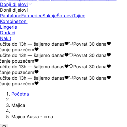
Donji dijelovi
Donji dijelovi
Pantalone
Farmerice
Suknje
Šorcevi
Tajice
Kombinezoni
Lingerie
Dodaci
Nakit
učite do 13h — šaljemo danas
Povrat 30 dana
ćanje pouzećem
učite do 13h — šaljemo danas
Povrat 30 dana
ćanje pouzećem
učite do 13h — šaljemo danas
Povrat 30 dana
ćanje pouzećem
učite do 13h — šaljemo danas
Povrat 30 dana
ćanje pouzećem
Početna
·
Majica
·
Majica Ausra - crna