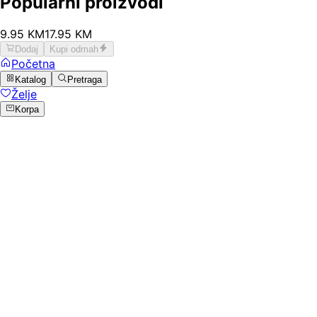
Popularni proizvodi
9
.
95
KM
17.95
KM
Dodaj
Kupi odmah
Početna
Katalog
Pretraga
Želje
Korpa