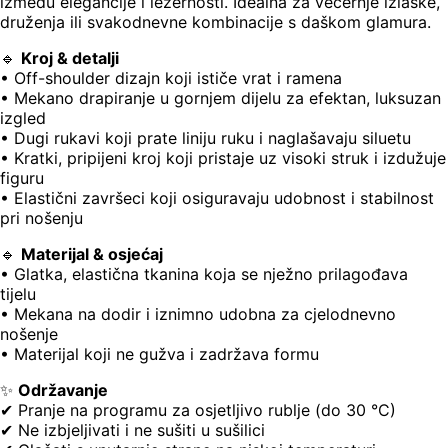
između elegancije i ležernosti. Idealna za večernje izlaske,
druženja ili svakodnevne kombinacije s daškom glamura.
🔹
Kroj & detalji
• Off-shoulder dizajn koji ističe vrat i ramena
• Mekano drapiranje u gornjem dijelu za efektan, luksuzan
izgled
• Dugi rukavi koji prate liniju ruku i naglašavaju siluetu
• Kratki, pripijeni kroj koji pristaje uz visoki struk i izdužuje
figuru
• Elastični završeci koji osiguravaju udobnost i stabilnost
pri nošenju
🔹
Materijal & osjećaj
• Glatka, elastična tkanina koja se nježno prilagođava
tijelu
• Mekana na dodir i iznimno udobna za cjelodnevno
nošenje
• Materijal koji ne gužva i zadržava formu
✨
Održavanje
✔ Pranje na programu za osjetljivo rublje (do 30 °C)
✔ Ne izbjeljivati i ne sušiti u sušilici