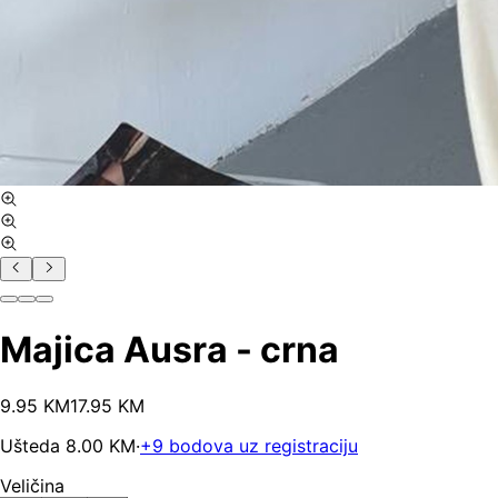
Majica Ausra - crna
9
.
95
KM
17.95
KM
Ušteda
8.00
KM
·
+
9
bodova uz registraciju
Veličina