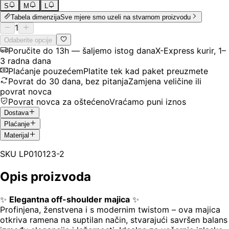
S
M
L
Tabela dimenzija
Sve mjere smo uzeli na stvarnom proizvodu
1
Odaberite opcije
Poručite do 13h — šaljemo istog dana
X-Express kurir, 1–
3 radna dana
Plaćanje pouzećem
Platite tek kad paket preuzmete
Povrat do 30 dana, bez pitanja
Zamjena veličine ili
povrat novca
Povrat novca za oštećeno
Vraćamo puni iznos
Dostava
Plaćanje
Materijal
SKU
LP010123-2
Opis proizvoda
✨
Elegantna off-shoulder majica
✨
Profinjena, ženstvena i s modernim twistom – ova majica
otkriva ramena na suptilan način, stvarajući savršen balans