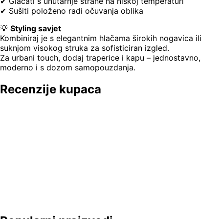
✔ Glačati s unutarnje strane na niskoj temperaturi
✔ Sušiti položeno radi očuvanja oblika
💡
Styling savjet
Kombiniraj je s elegantnim hlačama širokih nogavica ili
suknjom visokog struka za sofisticiran izgled.
Za urbani touch, dodaj traperice i kapu – jednostavno,
moderno i s dozom samopouzdanja.
Recenzije kupaca