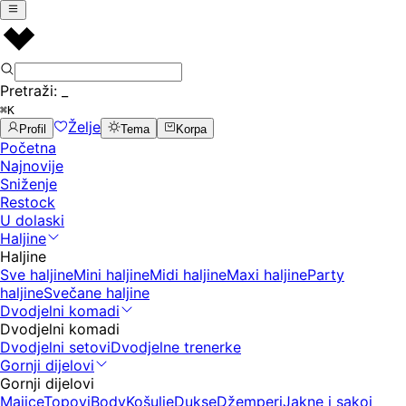
Pretraži:
_
⌘K
Želje
Profil
Tema
Korpa
Početna
Najnovije
Sniženje
Restock
U dolaski
Haljine
Haljine
Sve haljine
Mini haljine
Midi haljine
Maxi haljine
Party
haljine
Svečane haljine
Dvodjelni komadi
Dvodjelni komadi
Dvodjelni setovi
Dvodjelne trenerke
Gornji dijelovi
Gornji dijelovi
Majice
Topovi
Body
Košulje
Dukse
Džemperi
Jakne i sakoi