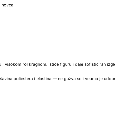
t novca
i visokom rol kragnom. Ističe figuru i daje sofisticiran iz
Mješavina poliestera i elastina — ne gužva se i veoma je udo