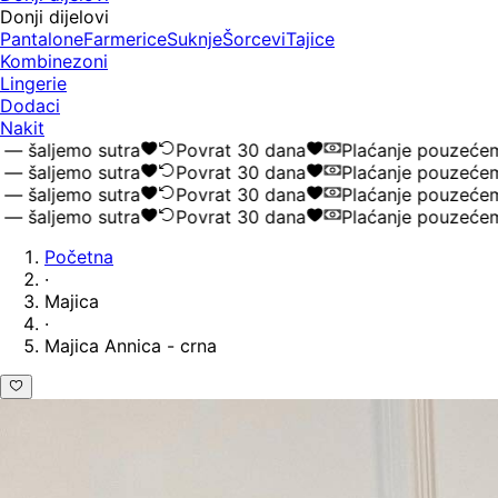
Donji dijelovi
Pantalone
Farmerice
Suknje
Šorcevi
Tajice
Kombinezoni
Lingerie
Dodaci
Nakit
šaljemo sutra
Povrat 30 dana
Plaćanje pouzećem
šaljemo sutra
Povrat 30 dana
Plaćanje pouzećem
šaljemo sutra
Povrat 30 dana
Plaćanje pouzećem
šaljemo sutra
Povrat 30 dana
Plaćanje pouzećem
Početna
·
Majica
·
Majica Annica - crna