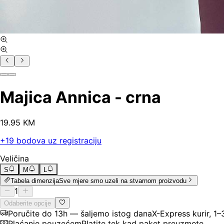
Majica Annica - crna
19
.
95
KM
+
19
bodova uz registraciju
Veličina
S
M
L
Tabela dimenzija
Sve mjere smo uzeli na stvarnom proizvodu
1
Odaberite opcije
Poručite do 13h — šaljemo istog dana
X-Express kurir, 1
Plaćanje pouzećem
Platite tek kad paket preuzmete