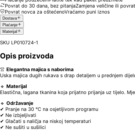
Povrat do 30 dana, bez pitanja
Zamjena veličine ili povra
Povrat novca za oštećeno
Vraćamo puni iznos
Dostava
Plaćanje
Materijal
SKU
LP010724-1
Opis proizvoda
👚
Elegantna majica s naborima
Uska majica dugih rukava s drap detaljem u prednjem dijelu 
🔹
Materijal
Elastična, lagana tkanina koja prijatno prijanja uz tijelo. 
🔹
Održavanje
✔ Pranje na 30 °C na osjetljivom programu
✔ Ne izbjeljivati
✔ Glačati s naličja na niskoj temperaturi
✔ Ne sušiti u sušilici