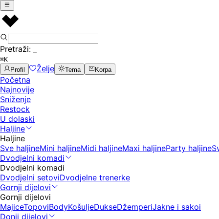
Pretraži:
_
⌘K
Želje
Profil
Tema
Korpa
Početna
Najnovije
Sniženje
Restock
U dolaski
Haljine
Haljine
Sve haljine
Mini haljine
Midi haljine
Maxi haljine
Party haljine
S
Dvodjelni komadi
Dvodjelni komadi
Dvodjelni setovi
Dvodjelne trenerke
Gornji dijelovi
Gornji dijelovi
Majice
Topovi
Body
Košulje
Dukse
Džemperi
Jakne i sakoi
Donji dijelovi