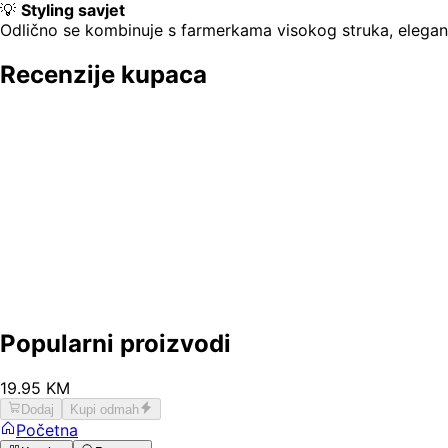
💡
Styling savjet
Odlično se kombinuje s farmerkama visokog struka, elegant
Recenzije kupaca
Popularni proizvodi
19
.
95
KM
Dodaj
Kupi odmah
Početna