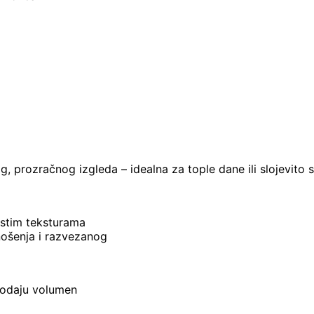
, prozračnog izgleda – idealna za tople dane ili slojevito 
gastim teksturama
nošenja i razvezanog
 dodaju volumen