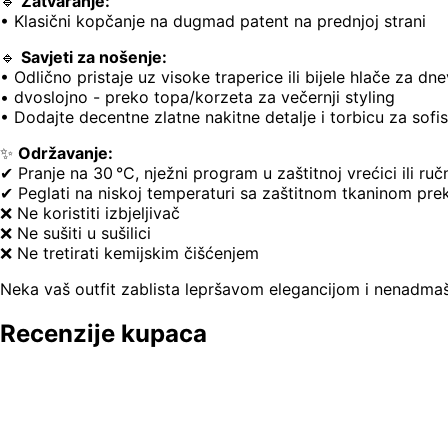
🔹
Zatvaranje:
• Klasični kopčanje na dugmad patent na prednjoj strani
🔹
Savjeti za nošenje:
• Odlično pristaje uz visoke traperice ili bijele hlače za dn
• dvoslojno - preko topa/korzeta za večernji styling
• Dodajte decentne zlatne nakitne detalje i torbicu za sofis
✨
Održavanje:
✔ Pranje na 30 °C, nježni program u zaštitnoj vrećici ili ruč
✔ Peglati na niskoj temperaturi sa zaštitnom tkaninom preko 
❌ Ne koristiti izbjeljivač
❌ Ne sušiti u sušilici
❌ Ne tretirati kemijskim čišćenjem
Neka vaš outfit zablista lepršavom elegancijom i nenadm
Recenzije kupaca