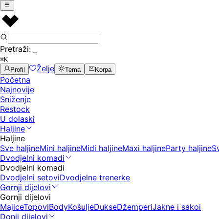
Pretraži:
_
⌘K
Želje
Profil
Tema
Korpa
Početna
Najnovije
Sniženje
Restock
U dolaski
Haljine
Haljine
Sve haljine
Mini haljine
Midi haljine
Maxi haljine
Party haljine
S
Dvodjelni komadi
Dvodjelni komadi
Dvodjelni setovi
Dvodjelne trenerke
Gornji dijelovi
Gornji dijelovi
Majice
Topovi
Body
Košulje
Dukse
Džemperi
Jakne i sakoi
Donji dijelovi