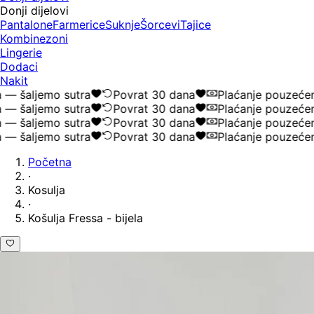
Donji dijelovi
Pantalone
Farmerice
Suknje
Šorcevi
Tajice
Kombinezoni
Lingerie
Dodaci
Nakit
 šaljemo sutra
Povrat 30 dana
Plaćanje pouzećem
 šaljemo sutra
Povrat 30 dana
Plaćanje pouzećem
 šaljemo sutra
Povrat 30 dana
Plaćanje pouzećem
 šaljemo sutra
Povrat 30 dana
Plaćanje pouzećem
Početna
·
Kosulja
·
Košulja Fressa - bijela