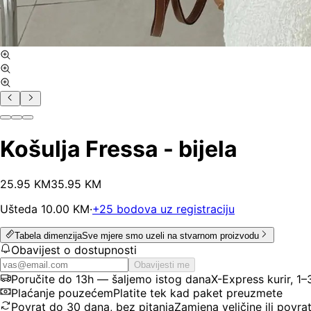
Košulja Fressa - bijela
25
.
95
KM
35.95
KM
Ušteda
10.00
KM
·
+
25
bodova uz registraciju
Tabela dimenzija
Sve mjere smo uzeli na stvarnom proizvodu
Obavijest o dostupnosti
Obavijesti me
Poručite do 13h — šaljemo istog dana
X-Express kurir, 1
Plaćanje pouzećem
Platite tek kad paket preuzmete
Povrat do 30 dana, bez pitanja
Zamjena veličine ili povra