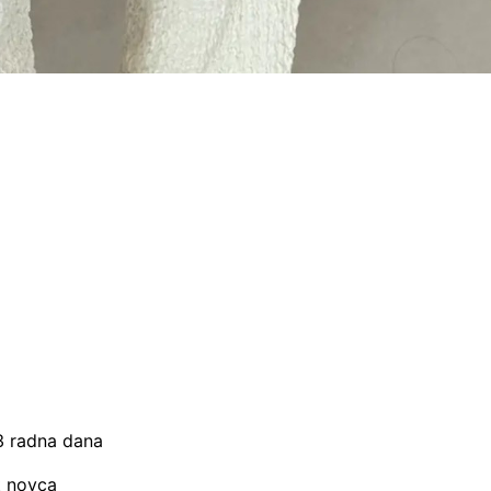
–3 radna dana
t novca