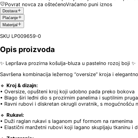
Povrat novca za oštećeno
Vraćamo puni iznos
Dostava
Plaćanje
Materijal
SKU
LP009659-0
Opis proizvoda
✨ Lepršava prozirna košulja-bluza u pastelno rozoj boji ✨
Savršena kombinacija ležernog “oversize” kroja i elegantnog
🔹
Kroj & dizajn:
• Oversize, opušteni kroj koji udobno pada preko bokova
• Blago širi leđni dio s prozirnim panelima i suptilnim pru
• Ravni rubovi i diskretan okrugli ovratnik, s mogućnošću 
🔹
Rukavi:
• Duži raglan rukavi s laganom puf formom na ramenima
• Elastični manžetni rubovi koji lagano skupljaju tkaninu i