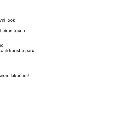
evni look
ticiran touch
no
ili koristiti paru
ašnom lakoćom!