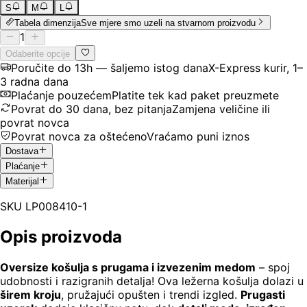
S
M
L
Tabela dimenzija
Sve mjere smo uzeli na stvarnom proizvodu
1
Odaberite opcije
Poručite do 13h — šaljemo istog dana
X-Express kurir, 1–
3 radna dana
Plaćanje pouzećem
Platite tek kad paket preuzmete
Povrat do 30 dana, bez pitanja
Zamjena veličine ili
povrat novca
Povrat novca za oštećeno
Vraćamo puni iznos
Dostava
Plaćanje
Materijal
SKU
LP008410-1
Opis proizvoda
Oversize košulja s prugama i izvezenim medom
– spoj
udobnosti i razigranih detalja! Ova ležerna košulja dolazi u
širem kroju
, pružajući opušten i trendi izgled.
Prugasti