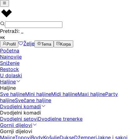
Pretraži:
_
⌘K
Želje
Profil
Tema
Korpa
Početna
Najnovije
Sniženje
Restock
U dolaski
Haljine
Haljine
Sve haljine
Mini haljine
Midi haljine
Maxi haljine
Party
haljine
Svečane haljine
Dvodjelni komadi
Dvodjelni komadi
Dvodjelni setovi
Dvodjelne trenerke
Gornji dijelovi
Gornji dijelovi
Majice
Topovi
Body
Košulje
Dukse
Džemperi
Jakne i sakoi