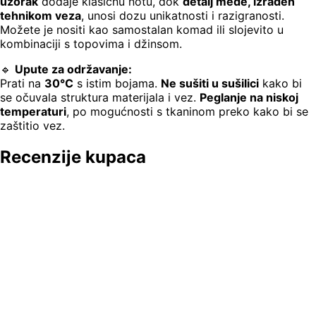
uzorak
dodaje klasičnu notu, dok
detalj mede, izrađen
tehnikom veza
, unosi dozu unikatnosti i razigranosti.
Možete je nositi kao samostalan komad ili slojevito u
kombinaciji s topovima i džinsom.
🔹
Upute za održavanje:
Prati na
30°C
s istim bojama.
Ne sušiti u sušilici
kako bi
se očuvala struktura materijala i vez.
Peglanje na niskoj
temperaturi
, po mogućnosti s tkaninom preko kako bi se
zaštitio vez.
Recenzije kupaca