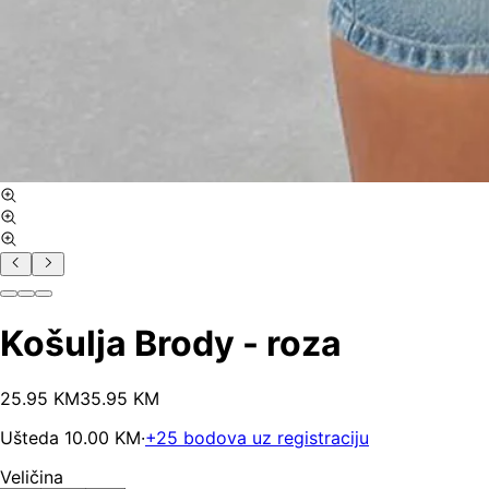
Košulja Brody - roza
25
.
95
KM
35.95
KM
Ušteda
10.00
KM
·
+
25
bodova uz registraciju
Veličina