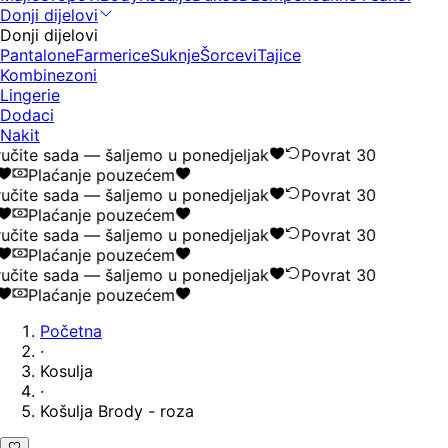
Donji dijelovi
Donji dijelovi
Pantalone
Farmerice
Suknje
Šorcevi
Tajice
Kombinezoni
Lingerie
Dodaci
Nakit
čite sada — šaljemo u ponedjeljak
Povrat 30
Plaćanje pouzećem
čite sada — šaljemo u ponedjeljak
Povrat 30
Plaćanje pouzećem
čite sada — šaljemo u ponedjeljak
Povrat 30
Plaćanje pouzećem
čite sada — šaljemo u ponedjeljak
Povrat 30
Plaćanje pouzećem
Početna
·
Kosulja
·
Košulja Brody - roza