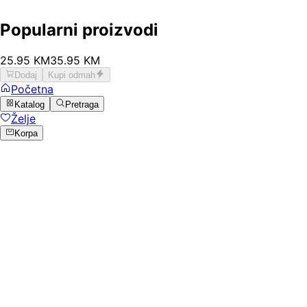
Popularni proizvodi
25
.
95
KM
35.95
KM
Dodaj
Kupi odmah
Početna
Katalog
Pretraga
Želje
Korpa