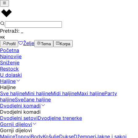
Pretraži:
_
⌘K
Želje
Profil
Tema
Korpa
Početna
Najnovije
Sniženje
Restock
U dolaski
Haljine
Haljine
Sve haljine
Mini haljine
Midi haljine
Maxi haljine
Party
haljine
Svečane haljine
Dvodjelni komadi
Dvodjelni komadi
Dvodjelni setovi
Dvodjelne trenerke
Gornji dijelovi
Gornji dijelovi
Majice
Topovi
Body
Košulje
Dukse
Džemperi
Jakne i sakoi