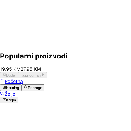
Popularni proizvodi
19
.
95
KM
27.95
KM
Dodaj
Kupi odmah
Početna
Katalog
Pretraga
Želje
Korpa