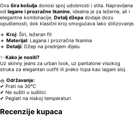
Ova
šira košulja
donosi spoj udobnosti i stila. Napravljena
od
lagane i prozračne tkanine
, idealna je za ležerne, ali i
elegantne kombinacije.
Detalj džepa
dodaje dozu
opuštenosti, dok klasični kroj omogućava lako stilizovanje.
🔹
Kroj:
Širi, ležeran fit
🔹
Materijal:
Lagana i prozračna tkanina
🔹
Detalji:
Džep na prednjem dijelu
✨
Kako je nositi?
Uz skinny jeans za urban look, uz pantalone visokog
struka za elegantan outfit ili preko topa kao lagani sloj.
🧺
Održavanje:
✔ Prati na 30°C
✔ Ne sušiti u sušilici
✔ Peglati na niskoj temperaturi
Recenzije kupaca