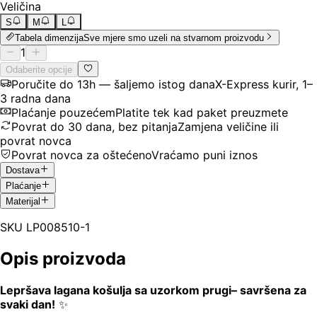
Veličina
S
M
L
Tabela dimenzija
Sve mjere smo uzeli na stvarnom proizvodu
1
Odaberite opcije
Poručite do 13h — šaljemo istog dana
X-Express kurir, 1–
3 radna dana
Plaćanje pouzećem
Platite tek kad paket preuzmete
Povrat do 30 dana, bez pitanja
Zamjena veličine ili
povrat novca
Povrat novca za oštećeno
Vraćamo puni iznos
Dostava
Plaćanje
Materijal
SKU
LP008510-1
Opis proizvoda
Lepršava lagana košulja sa uzorkom prugi– savršena za
svaki dan!
✨