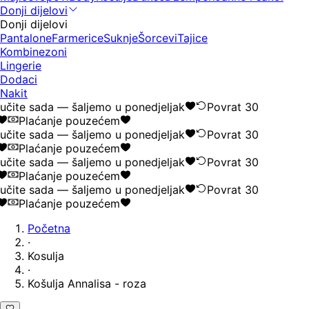
Donji dijelovi
Donji dijelovi
Pantalone
Farmerice
Suknje
Šorcevi
Tajice
Kombinezoni
Lingerie
Dodaci
Nakit
čite sada — šaljemo u ponedjeljak
Povrat 30
Plaćanje pouzećem
čite sada — šaljemo u ponedjeljak
Povrat 30
Plaćanje pouzećem
čite sada — šaljemo u ponedjeljak
Povrat 30
Plaćanje pouzećem
čite sada — šaljemo u ponedjeljak
Povrat 30
Plaćanje pouzećem
Početna
·
Kosulja
·
Košulja Annalisa - roza