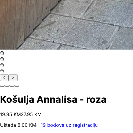
Košulja Annalisa - roza
19
.
95
KM
27.95
KM
Ušteda
8.00
KM
·
+
19
bodova uz registraciju