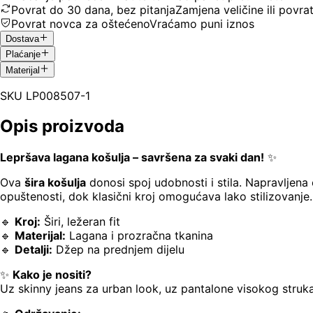
Povrat do 30 dana, bez pitanja
Zamjena veličine ili povra
Povrat novca za oštećeno
Vraćamo puni iznos
Dostava
Plaćanje
Materijal
SKU
LP008507-1
Opis proizvoda
Lepršava lagana košulja – savršena za svaki dan!
✨
Ova
šira košulja
donosi spoj udobnosti i stila. Napravljena
opuštenosti, dok klasični kroj omogućava lako stilizovanje.
🔹
Kroj:
Širi, ležeran fit
🔹
Materijal:
Lagana i prozračna tkanina
🔹
Detalji:
Džep na prednjem dijelu
✨
Kako je nositi?
Uz skinny jeans za urban look, uz pantalone visokog struka 