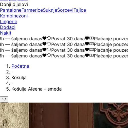
Donji dijelovi
Pantalone
Farmerice
Suknje
Šorcevi
Tajice
Kombinezoni
Lingerie
Dodaci
Nakit
 šaljemo danas
Povrat 30 dana
Plaćanje pouzećem
 šaljemo danas
Povrat 30 dana
Plaćanje pouzećem
 šaljemo danas
Povrat 30 dana
Plaćanje pouzećem
 šaljemo danas
Povrat 30 dana
Plaćanje pouzećem
Početna
·
Kosulja
·
Košulja Aleena - smeđa