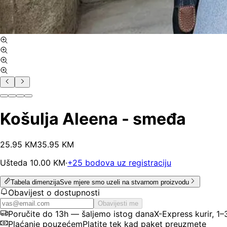
Košulja Aleena - smeđa
25
.
95
KM
35.95
KM
Ušteda
10.00
KM
·
+
25
bodova uz registraciju
Tabela dimenzija
Sve mjere smo uzeli na stvarnom proizvodu
Obavijest o dostupnosti
Obavijesti me
Poručite do 13h — šaljemo istog dana
X-Express kurir, 1
Plaćanje pouzećem
Platite tek kad paket preuzmete